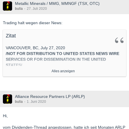
Metallic Minerals / MMG, MMNGF (TSX, OTC)
bulla
27. Juli 2020
Trading halt wegen dieser News:
Zitat
VANCOUVER, BC, July 27, 2020
/NOT FOR DISTRIBUTION TO UNITED STATES NEWS WIRE
SERVICES OR FOR DISSEMINATION IN THE UNITED
STATES/
Alles anzeigen
VANCOUVER, BC, July 27, 2020 /CNW/ -
Metallic Minerals
Corp. (TSXV: MMG) | (US OTC: MMNGF) ("Metallic Minerals"
or the "Company")
is pleased to announce that it has entered
Alliance Resource Partners LP (ARLP)
into an agreement with Canaccord Genuity Corp. to act as lead
bulla
1. Juni 2020
underwriter (the "Lead Underwriter"), on its own behalf and, if
applicable, on behalf of a syndicate of underwriters (collectively
Hi,
with the Lead Underwriter, the "Underwriters"), pursuant to
which the Underwriters have agreed to purchase for their own
vom Dividenden-Thread angestossen, hatte ich seit Monaten ARLP
account or arrange for substituted purchasers to purchase on a