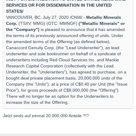
SERVICES OR FOR DISSEMINATION IN THE UNITED
STATES/
VANCOUVER, BC, July 27, 2020 /CNW/ -
Metallic Minerals
Corp.
(TSXV: MMG) (OTC: MMNGF)
("Metallic Minerals" or
the "Company")
is pleased to announce that it has amended
the terms of its previously announced offering of units. Under
the amended terms of the Offering (as defined below),
Canaccord Genuity Corp. (the "Lead Underwriter"), as lead
underwriter and sole bookrunner on behalf of a syndicate of
underwriters including Red Cloud Services Inc. and Mackie
Research Capital Corporation (collectively with the Lead
Underwriter, the "Underwriters"), has agreed to purchase, on a
bought deal private placement basis, 20,000,000 units of the
Company (the "Units"), at a price of C$0.40 per Unit (the "Issue
Price"), for gross proceeds of C$8,000,000 (the "Offering").
There will no longer be an option for the Underwriters to
increase the size of the Offering.
Jetzt sinds auf einmal 20.000.000 Anteile ?!?