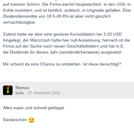
auf meinem Schirm. Die Firma war/ist hauptsächlich, in den USA, in
bought deal private placement basis 15,000,000 units of the
Kohle investiert, und ist letztlich, politisch, in Ungnade gefallen. Eine
Company (the "Units"), at a price of C$0.40 per Unit (the "Issue
Dividendenrendite von 18.5-49.8% ist aber nicht gänzlich
Price"), for gross proceeds of C$6,000,000 (the "Offering").
vernachlässigbar.
Each Unit will consist of one common share of the Company (a
Zuletzt hatte sie aber eine gewisse Konsolidation bei 3.20 USD
"Unit Share") and one-half of one common share purchase
hingelegt, der Märzcrash hatte hier null Auswirkung; hernach ist die
warrant (each whole common share purchase warrant, a
Firma auf der Suche nach neuen Geschäftsfeldern und hat m.E.
"Warrant"). Each Warrant will be transferrable and entitle the
die Dividende für dieses Jahr (verständlicherweise) ausgesetzt.
holder to acquire one common share of the Company for 24
months from the closing of the Offering at a price of C$0.60.
Mir scheint da eine Chance zu entstehen. Ist diese berechtigt?
The Company will grant the Underwriters an option, exercisable,
in whole or in part, at any time up to three days prior to the
closing of the Offering, to purchase up to such number of Units
Remus
as is equal to 15% of the number of Units purchased under the
bulla
27. November 2019
Offering.
The net proceeds received from the Offering will be used for the
Alles super und schnell geklappt.
Company's exploration and development activities and for
general corporate purposes.
Dankeschön
It is anticipated that closing of the Offering will occur about mid-