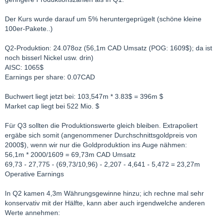
Der Kurs wurde darauf um 5% heruntergeprügelt (schöne kleine
100er-Pakete..)
Q2-Produktion: 24.078oz (56,1m CAD Umsatz (POG: 1609$); da ist
noch bisserl Nickel usw. drin)
AISC: 1065$
Earnings per share: 0.07CAD
Buchwert liegt jetzt bei: 103,547m * 3.83$ = 396m $
Market cap liegt bei 522 Mio. $
Für Q3 sollten die Produktionswerte gleich bleiben. Extrapoliert
ergäbe sich somit (angenommener Durchschnittsgoldpreis von
2000$), wenn wir nur die Goldproduktion ins Auge nähmen:
56,1m * 2000/1609 = 69,73m CAD Umsatz
69,73 - 27,775 - (69,73/10,96) - 2,207 - 4,641 - 5,472 = 23,27m
Operative Earnings
In Q2 kamen 4,3m Währungsgewinne hinzu; ich rechne mal sehr
konservativ mit der Hälfte, kann aber auch irgendwelche anderen
Werte annehmen: