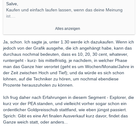
Salve,
Kaufen und einfach laufen lassen, wenn das deine Meinung
ist....
Alles andere ist Unsinn.
Alles anzeigen
Ich persönlich sehe 3500 bis 5000 im Gold. Bei Rückgängen
Ja, schon. Ich sagte ja, unter 1.30 werde ich dazukaufen. Wenn ich
eben nochmals aufstocken.
jedoch von der Grafik ausgehe, die ich angehängt habe, kann das
durchaus nochmal bedeuten, dass es 10, 20, 30 cent, whatever,
good luck
runtergeht - kurz- bis mittelfristig, je nachdem, in welcher Phase
man das Ganze hier verortet (geht es um Wochen/Monate/Jahre in
der Zeit zwischen Hoch und Tief); und da würde es sich schon
lohnen, auf die Techniker zu hören, um nochmal ebendiese
Prozente herauszuholen zu können.
Ich frug daher nach Erfahrungen in diesem Segment - Explorer, die
kurz vor der PEA standen, und vielleicht vorher sogar schon ein
ordentlicher Goldpreisschub stattfand, wie eben jüngst passiert.
Sprich: Gibt es eine Art finalen Ausverkauf kurz davor, findet das
Ganze weich statt, oder anders...