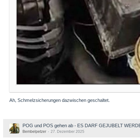
Ah, Schmelzsicherungen dazwischen geschaltet.
POG und POS gehen ab - ES DARF GEJUBELT WERD
Bembelpetzer
27. Dezember 2025