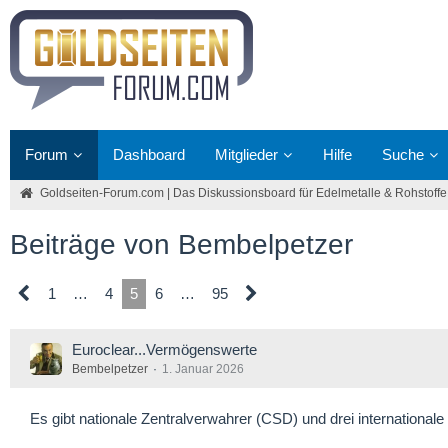
Forum
Dashboard
Mitglieder
Hilfe
Suche
Goldseiten-Forum.com | Das Diskussionsboard für Edelmetalle & Rohstoffe
Beiträge von Bembelpetzer
1
…
4
5
6
…
95
Euroclear...Vermögenswerte
Bembelpetzer
1. Januar 2026
Es gibt nationale Zentralverwahrer (CSD) und drei international