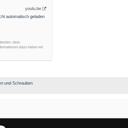
youtu.be
cht automatisch geladen
standen, dass
nformationen dazu haben wir
ren und Schrauben