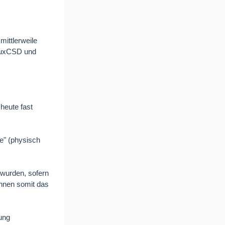
mittlerweile
 LuxCSD und
heute fast
e" (physisch
 wurden, sofern
önnen somit das
ung