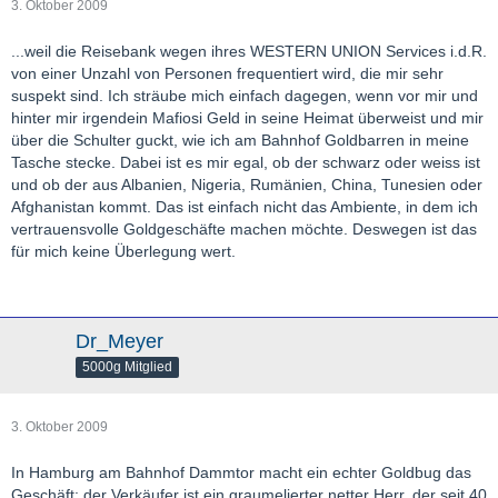
3. Oktober 2009
...weil die Reisebank wegen ihres WESTERN UNION Services i.d.R.
von einer Unzahl von Personen frequentiert wird, die mir sehr
suspekt sind. Ich sträube mich einfach dagegen, wenn vor mir und
hinter mir irgendein Mafiosi Geld in seine Heimat überweist und mir
über die Schulter guckt, wie ich am Bahnhof Goldbarren in meine
Tasche stecke. Dabei ist es mir egal, ob der schwarz oder weiss ist
und ob der aus Albanien, Nigeria, Rumänien, China, Tunesien oder
Afghanistan kommt. Das ist einfach nicht das Ambiente, in dem ich
vertrauensvolle Goldgeschäfte machen möchte. Deswegen ist das
für mich keine Überlegung wert.
Dr_Meyer
5000g Mitglied
3. Oktober 2009
In Hamburg am Bahnhof Dammtor macht ein echter Goldbug das
Geschäft: der Verkäufer ist ein graumelierter netter Herr, der seit 40