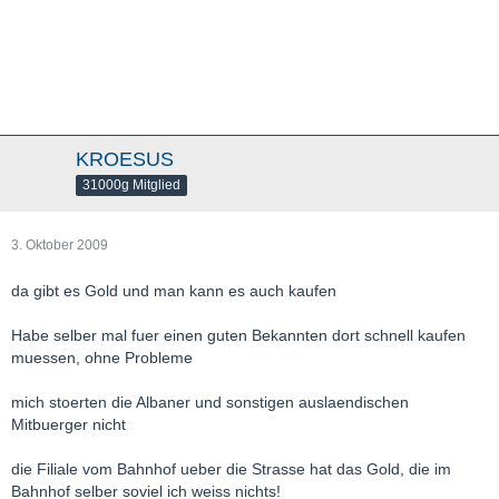
mir niemand über die Schulter blicken konnte.
War auf jeden Fall besser als bei der Hausbank, da kann es
einem schon mal passieren, dass die Bank Azubine durch den
Schalterraum brüllt: "Herr Meyer, Ihr Gold ist an Schalter 2 zum
abholen bereit."
Da Bahnhof Dammtor nicht der Hauptbahnhof ist, sondern ein
leerer Nebenbahnhof, ist die Reisebank dort ohne großen
KROESUS
Publikumsverkehr. Alles in allem eine empfehlenswerte Adresse.
31000g Mitglied
3. Oktober 2009
da gibt es Gold und man kann es auch kaufen
Habe selber mal fuer einen guten Bekannten dort schnell kaufen
muessen, ohne Probleme
mich stoerten die Albaner und sonstigen auslaendischen
Mitbuerger nicht
die Filiale vom Bahnhof ueber die Strasse hat das Gold, die im
Bahnhof selber soviel ich weiss nichts!