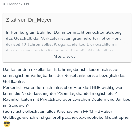
3. Oktober 2009
Zitat von Dr_Meyer
In Hamburg am Bahnhof Dammtor macht ein echter Goldbug
das Geschäft: der Verkäufer ist ein graumelierter netter Herr,
der seit 40 Jahren selbst Krügerrands kauft: er erzählte mir,
dass er seinen ersten Krüggerrand für 50 DM gekauft hat.
Alles anzeigen
Ich hatte ungarische Forint für 300 Euro mit denen ich ewig
umhergelaufen bin und die ich nirgends zurücktauschen konnte:
Danke für den exzellenten Erfahrungsbericht,leider nichts zur
die Reisebank hat sie angenommen. Ich habe nochwas
sonntäglichen Verfügbarkeit der Reisebankdienste bezüglich des
draufgelegt und einen Krügerrand gekauft. Barren und Känguru
Goldkaufes.
war ebenfalls vorrätig. Verkauf erfolgt ganz normal anonym
Persönlich wären für mich Infos über Frankfurt HBF wichtig,wer
gegen Rechnung.
kennt die Niederlassung dort?Sonntagshandel möglich etc.?
Ich glaube, nur einige Filialen der Reisebank haben Gold
Räumlichkeiten mit Privatshäre oder zwischen Dealern und Junkies
vorrätig, vielleicht kann man bei der Zentrale nachfragen,
im Sandwich?
welche Filialen was da haben und welche nicht.
(Sorry ,ist vielleicht ein altes Klischee vom FF/M HBF,aber
Goldbugs wie ich sind generell paranoide,xenophobe Misantrophen
Bei der genannten Filiale gab es einen abgetrennten Mini-
Schalterraum, in den mich der Verkäufer gebeten hat, so dass