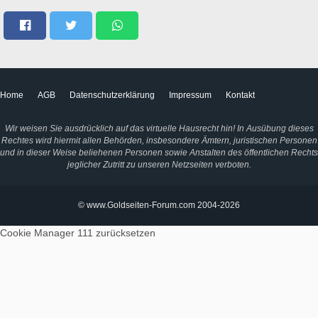
Home
AGB
Datenschutzerklärung
Impressum
Kontakt
Wir weisen Sie ausdrücklich auf das virtuelle Hausrecht hin! In Ausübung dieses
Rechtes wird hiermit allen Behörden, insbesondere Ämtern, juristischen Personen
und in dieser Weise beliehenen Personen sowie Anstalten des öffentlichen Rechts
jeglicher Zutritt zu unseren Netzseiten verboten.
© www.Goldseiten-Forum.com 2004-2026
Cookie Manager 111
zurücksetzen