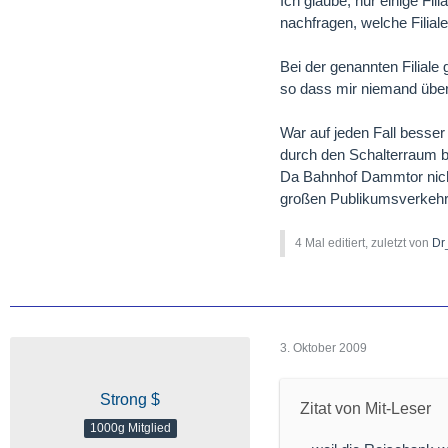
Ich glaube, nur einige Fil
nachfragen, welche Filial
Bei der genannten Filiale
so dass mir niemand über 
War auf jeden Fall besse
durch den Schalterraum brü
Da Bahnhof Dammtor nicht
großen Publikumsverkehr.
4 Mal editiert, zuletzt von
Dr
3. Oktober 2009
Strong $
Zitat von Mit-Leser
1000g Mitglied