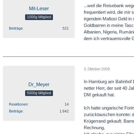
...weil die Reisebank w
Mit-Leser
frequentiert wird, die mir
1000g Mitglied
irgendein Mafiosi Geld in
Goldbarren in meine Tasch
Beiträge
521
Albanien, Nigeria, Rumäni
dem ich vertrauensvolle 
3. Oktober 2009
In Hamburg am Bahnhof Da
Dr_Meyer
netter Herr, der seit 40 J
5000g Mitglied
DM gekauft hat.
Reaktionen
14
Ich hatte ungarische Fori
Beiträge
1.642
zurücktauschen konnte: d
Krügerrand gekauft. Barr
Rechnung.