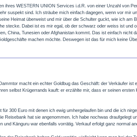
egen ihres WESTERN UNION Services i.d.R. von einer Unzahl von Pe
 sehr suspekt sind. Ich sträube mich einfach dagegen, wenn vor mir un
 seine Heimat überweist und mir über die Schulter guckt, wie ich am 
e stecke. Dabei ist es mir egal, ob der schwarz oder weiss ist und 
en, China, Tunesien oder Afghanistan kommt. Das ist einfach nicht d
Goldgeschäfte machen möchte. Deswegen ist das für mich keine Übe
mmtor macht ein echter Goldbug das Geschäft: der Verkäufer ist ei
ahren selbst Krügerrands kauft: er erzählte mir, dass er seinen ersten
nt für 300 Euro mit denen ich ewig umhergelaufen bin und die ich nirg
ie Reisebank hat sie angenommen. Ich habe nochwas draufgelegt un
en und Känguru war ebenfalls vorrätig. Verkauf erfolgt ganz normal 