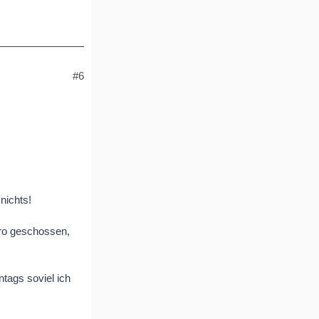
#6
nichts!
ro geschossen,
ntags soviel ich