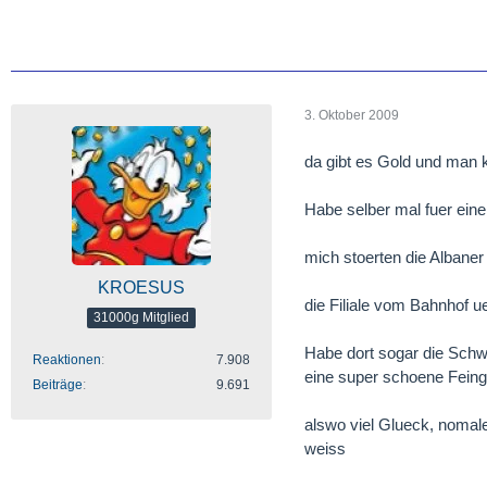
ohne großen Publikums
3. Oktober 2009
da gibt es Gold und man 
Habe selber mal fuer ein
mich stoerten die Albaner
KROESUS
die Filiale vom Bahnhof u
31000g Mitglied
Habe dort sogar die Sch
Reaktionen
7.908
eine super schoene Feingo
Beiträge
9.691
alswo viel Glueck, nomaler
weiss