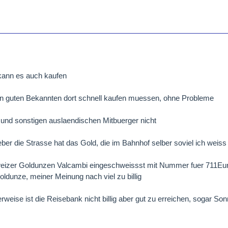
verkehr. Alles in allem eine empfehlenswerte Adresse.
kann es auch kaufen
en guten Bekannten dort schnell kaufen muessen, ohne Probleme
 und sonstigen auslaendischen Mitbuerger nicht
eber die Strasse hat das Gold, die im Bahnhof selber soviel ich weiss 
weizer Goldunzen Valcambi eingeschweissst mit Nummer fuer 711Eu
ldunze, meiner Meinung nach viel zu billig
weise ist die Reisebank nicht billig aber gut zu erreichen, sogar Son