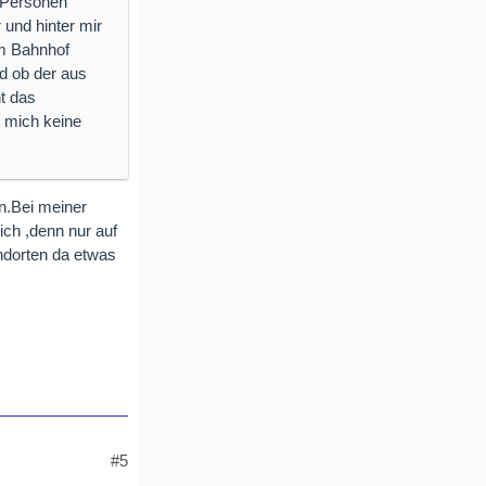
 Personen
 und hinter mir
am Bahnhof
nd ob der aus
t das
 mich keine
n.Bei meiner
ich ,denn nur auf
ndorten da etwas
#5