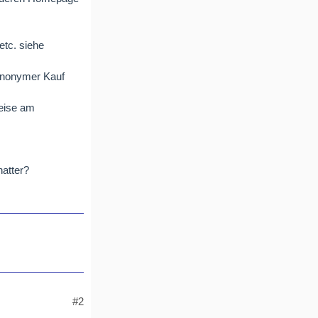
etc. siehe
 anonymer Kauf
reise am
atter?
#2