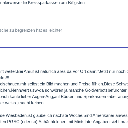
malerweise die Kreissparkassen am Billigsten
sche zu begrenzen hat es leichter
lft weiter.Bei Anruf ist natürlich alles da.Vor Ort dann:"Jetzt nur noch
ks!!!
ischauen,mir selbst ein Bild machen und Preise fühlen.Diese Schwe
ichen,Nennwert usw-da schwören ja manche Goldverbotsbefürchter d
p-ich kaufe lieber Aug-in-Aug,auf Börsen und Sparkassen -aber an
r weiss ,macht keinen .....
se Wiesbaden,ist glaube ich nächste Woche.Sind Amerikaner anwe
ten PGSC (oder so) Schächtelchen mit Mintstate-Angaben,sieht man 