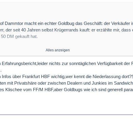
 Dammtor macht ein echter Goldbug das Geschäft: der Verkäufer is
rr, der seit 40 Jahren selbst Krügerrands kauft: er erzählte mir, dass 
 50 DM gekauft hat.
orint für 300 Euro mit denen ich ewig umhergelaufen bin und die ich n
Alles anzeigen
: die Reisebank hat sie angenommen. Ich habe nochwas draufgelegt
rren und Känguru war ebenfalls vorrätig. Verkauf erfolgt ganz norm
 Erfahrungsbericht,leider nichts zur sonntäglichen Verfügbarkeit der
.
Filialen der Reisebank haben Gold vorrätig, vielleicht kann man bei de
h Infos über Frankfurt HBF wichtig,wer kennt die Niederlassung dort
ialen was da haben und welche nicht.
ten mit Privatshäre oder zwischen Dealern und Junkies im Sandwic
n altes Klischee vom FF/M HBF,aber Goldbugs wie ich sind generell pa
ale gab es einen abgetrennten Mini-Schalterraum, in den mich der Ve
nd über die Schulter blicken konnte.
sser als bei der Hausbank, da kann es einem schon mal passieren, d
lterraum brüllt: "Herr Meyer, Ihr Gold ist an Schalter 2 zum abholen 
cht der Hauptbahnhof ist, sondern ein leerer Nebenbahnhof, ist die 