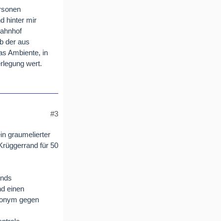
rsonen
d hinter mir
Bahnhof
ob der aus
as Ambiente, in
rlegung wert.
#3
n graumelierter
 Krüggerrand für 50
ends
d einen
anonym gegen