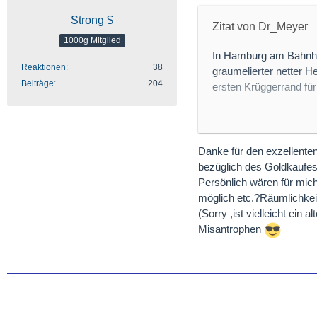
Strong $
Zitat von Dr_Meyer
1000g Mitglied
In Hamburg am Bahnhof
Reaktionen
38
graumelierter netter He
Beiträge
204
ersten Krüggerrand für
Ich hatte ungarische F
zurücktauschen konnte
Krügerrand gekauft. Ba
Danke für den exzellenten
gegen Rechnung.
bezüglich des Goldkaufes
Ich glaube, nur einige 
Persönlich wären für mic
nachfragen, welche Fil
möglich etc.?Räumlichkei
(Sorry ,ist vielleicht ei
Bei der genannten Fili
Misantrophen
hat, so dass mir niema
War auf jeden Fall be
Azubine durch den Scha
Da Bahnhof Dammtor ni