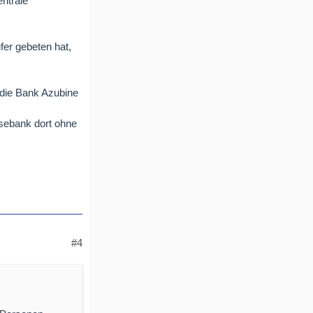
entrale
fer gebeten hat,
 die Bank Azubine
isebank dort ohne
#4