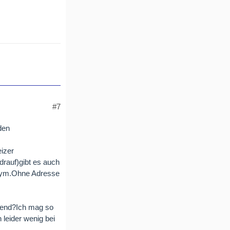
#7
 den
izer
rauf)gibt es auch
onym.Ohne Adresse
send?Ich mag so
leider wenig bei