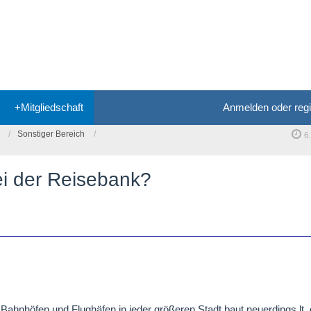
+Mitgliedschaft
Anmelden oder regi
Sonstiger Bereich
6
ei der Reisebank?
Bahnhöfen und Flughäfen in jeder größeren Stadt,baut neuerdings l