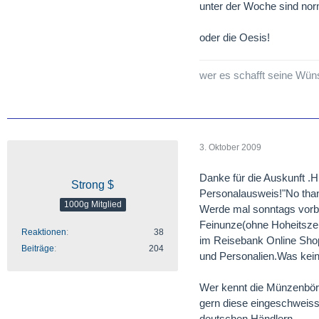
unter der Woche sind nor
oder die Oesis!
wer es schafft seine Wün
3. Oktober 2009
Danke für die Auskunft .Hi
Strong $
Personalausweis!"No than
1000g Mitglied
Werde mal sonntags vorbe
Feinunze(ohne Hoheitsze
Reaktionen
38
im Reisebank Online Sho
Beiträge
204
und Personalien.Was keine
Wer kennt die Münzenbör
gern diese eingeschweiss
deutschen Händlern.