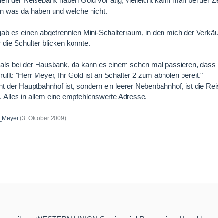
ialen der Reisebank haben Gold vorrätig, vielleicht kann man bei der Z
en was da haben und welche nicht.
 gab es einen abgetrennten Mini-Schalterraum, in den mich der Verkäu
die Schulter blicken konnte.
r als bei der Hausbank, da kann es einem schon mal passieren, dass
llt: "Herr Meyer, Ihr Gold ist an Schalter 2 zum abholen bereit."
 der Hauptbahnhof ist, sondern ein leerer Nebenbahnhof, ist die Re
 Alles in allem eine empfehlenswerte Adresse.
_Meyer
(
3. Oktober 2009
)