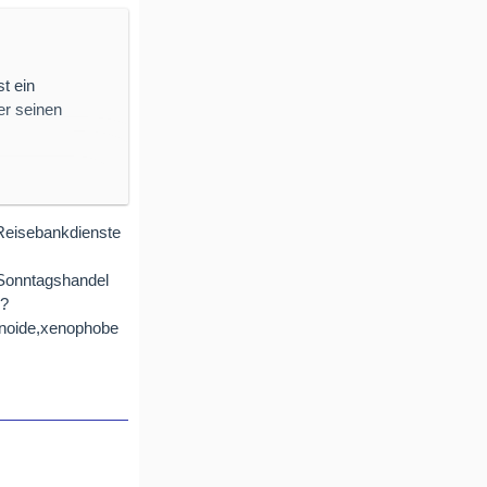
t ein
er seinen
irgends
 und einen
al anonym
 Reisebankdienste
r Zentrale
?Sonntagshandel
h?
ranoide,xenophobe
rkäufer gebeten
ass die Bank
bereit."
Reisebank dort