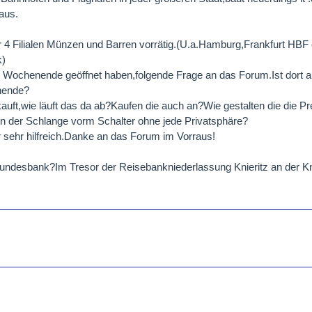
aus.
her 4 Filialen Münzen und Barren vorrätig.(U.a.Hamburg,Frankfurt HBF 
k)
m Wochenende geöffnet haben,folgende Frage an das Forum.Ist dort
nende?
uft,wie läuft das da ab?Kaufen die auch an?Wie gestalten die die P
 der Schlange vorm Schalter ohne jede Privatsphäre?
 sehr hilfreich.Danke an das Forum im Vorraus!
undesbank?Im Tresor der Reisebankniederlassung Knieritz an der Kn