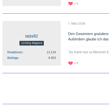
3
7. März 2026
Den Gewinnern gratuliere
tatze82
Außerdem glaube ich das 
31000g Mitglied
"es kann nur schlimmer
Reaktionen
13.134
Beiträge
8.903
5