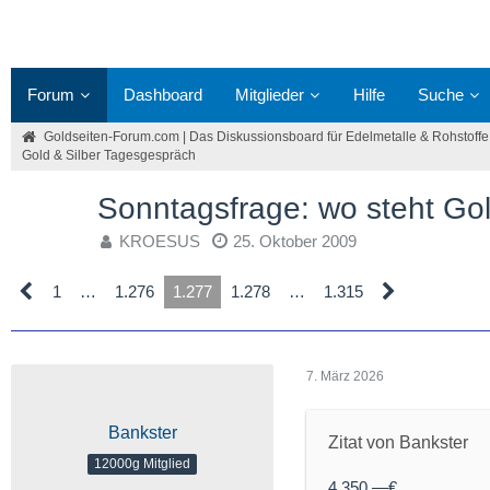
Forum
Dashboard
Mitglieder
Hilfe
Suche
Goldseiten-Forum.com | Das Diskussionsboard für Edelmetalle & Rohstoffe
Gold & Silber Tagesgespräch
Sonntagsfrage: wo steht G
KROESUS
25. Oktober 2009
1
…
1.276
1.277
1.278
…
1.315
7. März 2026
Bankster
Zitat von Bankster
12000g Mitglied
4,350,—€