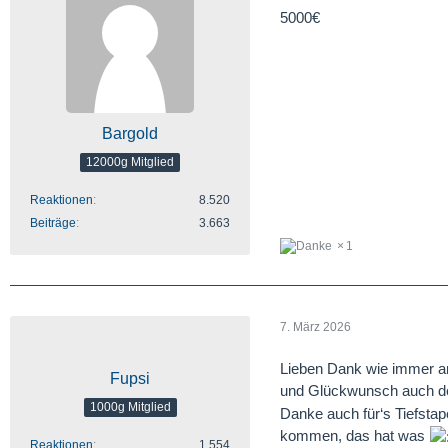
5000€
Bargold
12000g Mitglied
Reaktionen
8.520
Beiträge
3.663
1
7. März 2026
Lieben Dank wie immer a
Fupsi
und Glückwunsch auch de
1000g Mitglied
Danke auch für‘s Tiefstap
kommen, das hat was
Reaktionen
1.554