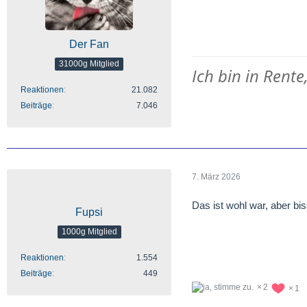
Der Fan
31000g Mitglied
Ich bin in Rente
Reaktionen
21.082
Beiträge
7.046
7. März 2026
Das ist wohl war, aber bis
Fupsi
1000g Mitglied
Reaktionen
1.554
Beiträge
449
2
1