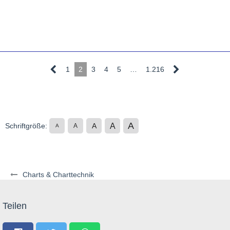
1
2
3
4
5
…
1.216
A
A
Schriftgröße:
A
A
A
Charts & Charttechnik
Teilen