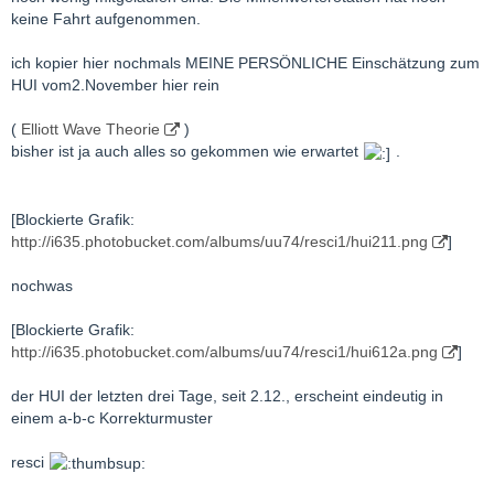
keine Fahrt aufgenommen.
ich kopier hier nochmals MEINE PERSÖNLICHE Einschätzung zum
HUI vom2.November hier rein
(
Elliott Wave Theorie
)
bisher ist ja auch alles so gekommen wie erwartet
.
[Blockierte Grafik:
http://i635.photobucket.com/albums/uu74/resci1/hui211.png
]
nochwas
[Blockierte Grafik:
http://i635.photobucket.com/albums/uu74/resci1/hui612a.png
]
der HUI der letzten drei Tage, seit 2.12., erscheint eindeutig in
einem a-b-c Korrekturmuster
resci