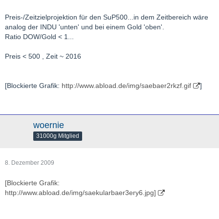
Preis-/Zeitzielprojektion für den SuP500...in dem Zeitbereich wäre
analog der INDU 'unten' und bei einem Gold 'oben'.
Ratio DOW/Gold < 1...
Preis < 500 , Zeit ~ 2016
[Blockierte Grafik:
http://www.abload.de/img/saebaer2rkzf.gif
]
woernie
31000g Mitglied
8. Dezember 2009
[Blockierte Grafik:
http://www.abload.de/img/saekularbaer3ery6.jpg]