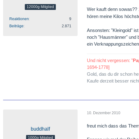
12000g Mitglied
Wer kauft denn sowas??
hören meine Kilos höchst
Reaktionen
9
Beiträge
2.871
Ansonsten: "Kleingold" is
noch "Hausmänner" und bei
ein Verknappungszeichen 
Und nicht vergessen: "
Pa
1694-1778]
Gold, das du dir schon h
Kaufe derzeit besser nich
10. Dezember 2010
freut mich dass das Thema
buddhalf
1000g Mitglied