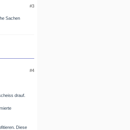
#3
sche Sachen
#4
scheiss drauf.
mierte
fitieren. Diese