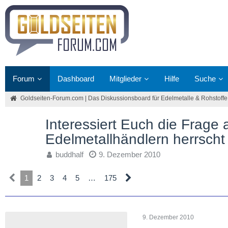
Forum
Dashboard
Mitglieder
Hilfe
Suche
Goldseiten-Forum.com | Das Diskussionsboard für Edelmetalle & Rohstoffe
Interessiert Euch die Frage 
Edelmetallhändlern herrscht
buddhalf
9. Dezember 2010
1
2
3
4
5
…
175
9. Dezember 2010