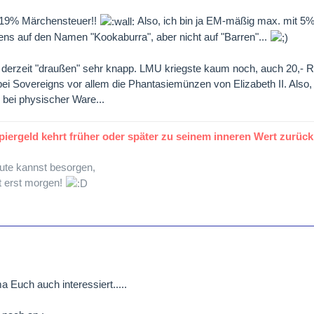
 19% Märchensteuer!!
Also, ich bin ja EM-mäßig max. mit 5%
ens auf den Namen "Kookaburra", aber nicht auf "Barren"...
t derzeit "draußen" sehr knapp. LMU kriegste kaum noch, auch 20,- RM
 Sovereigns vor allem die Phantasiemünzen von Elizabeth II. Also, 
bei physischer Ware...
piergeld kehrt früher oder später zu seinem inneren Wert zurück:
eute kannst besorgen,
t erst morgen!
 Euch auch interessiert.....