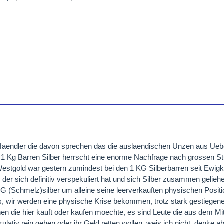
 Haendler die davon sprechen das die auslaendischen Unzen aus Ueb
 1 Kg Barren Silber herrscht eine enorme Nachfrage nach grossen S
estgold war gestern zumindest bei den 1 KG Silberbarren seit Ewigk
der sich definitiv verspekuliert hat und sich Silber zusammen geliehe
G (Schmelz)silber um alleine seine leerverkauften physischen Posit
s, wir werden eine physische Krise bekommen, trotz stark gestiegene
inen die hier kauft oder kaufen moechte, es sind Leute die aus dem Mi
ativ rein gehen oder ihr Geld retten wollen, weis ich nicht, denke ab