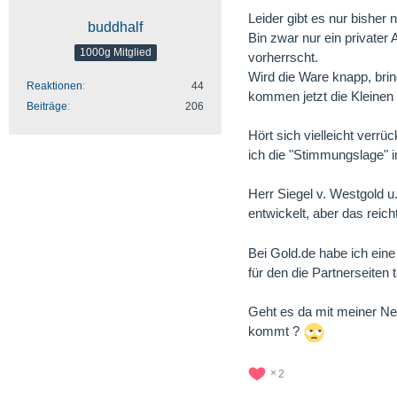
Leider gibt es nur bisher 
buddhalf
Bin zwar nur ein privater
1000g Mitglied
vorherrscht.
Wird die Ware knapp, brin
Reaktionen
44
kommen jetzt die Kleinen ,
Beiträge
206
Hört sich vielleicht verr
ich die "Stimmungslage" i
Herr Siegel v. Westgold u
entwickelt, aber das reich
Bei Gold.de habe ich eine 
für den die Partnerseiten 
Geht es da mit meiner Neug
kommt ?
2