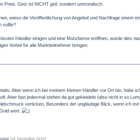
den Preis. Geiz ist NICHT geil, sondern unmoralisch.
nnen, wieso die Veröffentlichung von Angebot und Nachfrage einem ei
 sollte?
össten Händler einigen und eine Münzbörse eröffnen, würde dies na
gen Vorteil für alle Marktteilnehmer bringen.
entativ. Aber wenn ich bei meinem kleinen Händler vor Ort bin, habe i
t. Aber fast jedesmal stehen da gut gekleidete (also nicht in so Lum
oldschmuck verticken. Besonders der ungläubige Blick, wenn ich mir
h Gold wert.
oopa
(
10. Dezember 2010
)