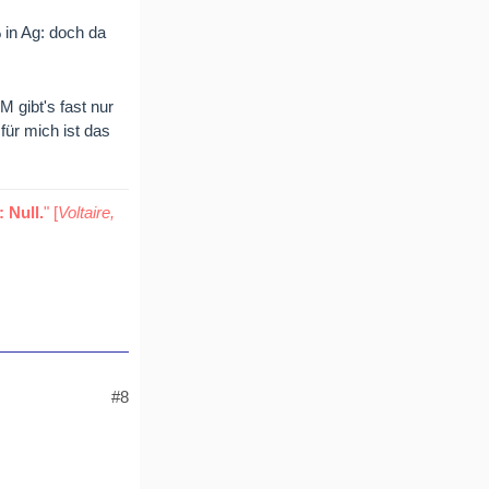
 in Ag: doch da
 gibt's fast nur
für mich ist das
 Null.
" [
Voltaire,
#8