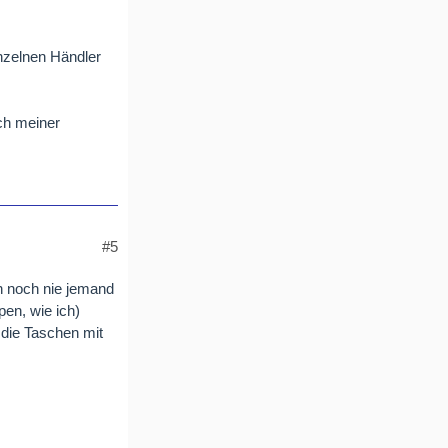
nzelnen Händler
ch meiner
#5
ch noch nie jemand
pen, wie ich)
 die Taschen mit