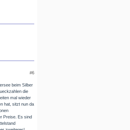
#6
ersee beim Silber
tueckzahlen die
eiten mal wieder
n hat, sitzt nun da
ionen
r Preise. Es sind
ttelstand
er zweiteres!