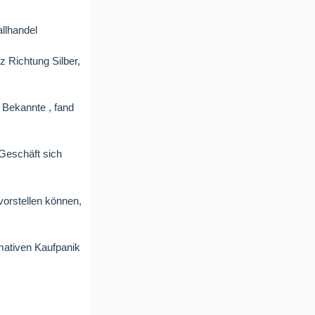
allhandel
z Richtung Silber,
r Bekannte , fand
 Geschäft sich
 vorstellen können,
imativen Kaufpanik