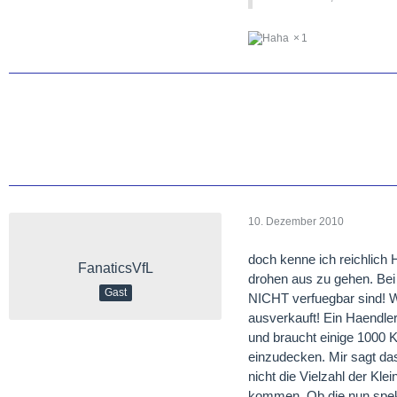
1
10. Dezember 2010
doch kenne ich reichlich
FanaticsVfL
drohen aus zu gehen. Bei
Gast
NICHT verfuegbar sind! W
ausverkauft! Ein Haendler 
und braucht einige 1000 K
einzudecken. Mir sagt da
nicht die Vielzahl der Kle
kommen. Ob die nun spekul