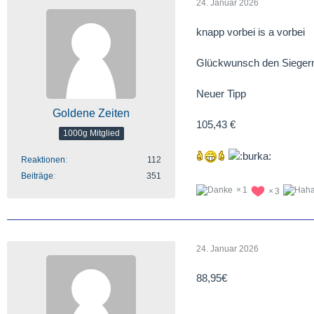
24. Januar 2026
knapp vorbei is a vorbei
Glückwunsch den Sieger
Neuer Tipp
Goldene Zeiten
105,43 €
1000g Mitglied
Reaktionen
112
Beiträge
351
1
3
24. Januar 2026
88,95€