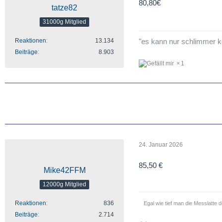
80,80€
tatze82
31000g Mitglied
"es kann nur schlimmer
Reaktionen
13.134
Beiträge
8.903
1
24. Januar 2026
85,50 €
Mike42FFM
12000g Mitglied
Reaktionen
836
Egal wie tief man die Messlatte
Beiträge
2.714