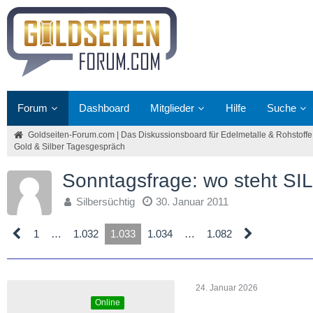
Forum
Dashboard
Mitglieder
Hilfe
Suche
Goldseiten-Forum.com | Das Diskussionsboard für Edelmetalle & Rohstoffe
Gold & Silber Tagesgespräch
Sonntagsfrage: wo steht S
Silbersüchtig
30. Januar 2011
1
…
1.032
1.033
1.034
…
1.082
24. Januar 2026
Online