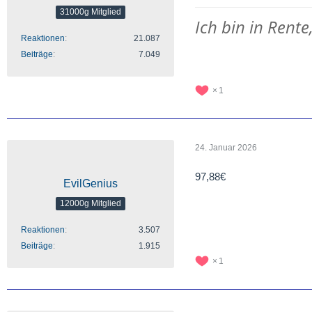
31000g Mitglied
Ich bin in Rente
Reaktionen
21.087
Beiträge
7.049
1
24. Januar 2026
97,88€
EvilGenius
12000g Mitglied
Reaktionen
3.507
Beiträge
1.915
1