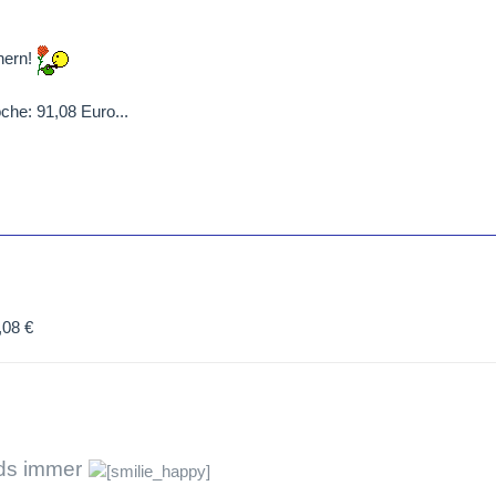
nern!
che: 91,08 Euro...
,08 €
rds immer