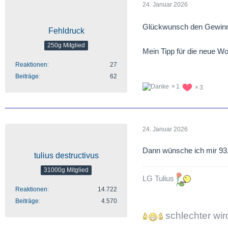
24. Januar 2026
Glückwunsch den Gewin
Fehldruck
250g Mitglied
Mein Tipp für die neue Wo
Reaktionen
27
Beiträge
62
1
3
24. Januar 2026
Dann wünsche ich mir 93
tulius destructivus
31000g Mitglied
LG Tulius
Reaktionen
14.722
Beiträge
4.570
schlechter wi