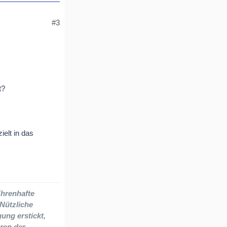
#3
t?
elt in das
Ehrenhafte
 Nützliche
gung erstickt,
ren der