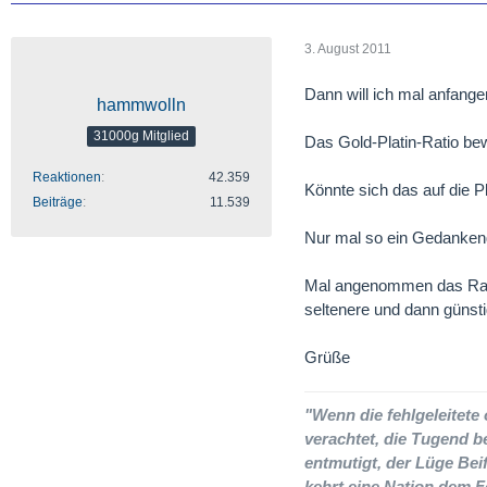
3. August 2011
Dann will ich mal anfange
hammwolln
31000g Mitglied
Das Gold-Platin-Ratio bewe
Reaktionen
42.359
Könnte sich das auf die P
Beiträge
11.539
Nur mal so ein Gedanken
Mal angenommen das Ratio
seltenere und dann günsti
Grüße
"Wenn die fehlgeleitet
verachtet, die Tugend b
entmutigt, der Lüge Beif
kehrt eine Nation dem F