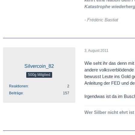
Katastrophe wiederherg
- Frédéric Bastiat
3. August 2011
Wie seht ihr das denn mi
Silvercoin_82
andere volksverblödende O
500g Mitglied
bewusst Leute ins Gold ge
Anleitung der FED und der
Reaktionen
2
Beiträge
157
Irgendwas ist da im Busch
Wer Silber nicht ehrt ist