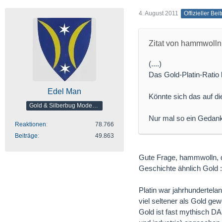
4. August 2011
Offizieller Bei
Zitat von hammwolln
(....)
Das Gold-Platin-Ratio 
Edel Man
Könnte sich das auf di
Gold & Silberbug Moderator
Nur mal so ein Gedanke
Reaktionen
78.766
Beiträge
49.863
Gute Frage, hammwolln, di
Geschichte ähnlich Gold : 
Platin war jahrhundertel
viel seltener als Gold ge
Gold ist fast mythisch DA