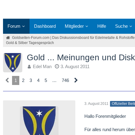
Forum
Dashboard
Mitglieder
Hilfe
Suche
Goldseiten-Forum.com | Das Diskussionsboard für Edelmetalle & Rohstoffe
Gold & Silber Tagesgespräch
Gold ... Meinungen und Dis
Edel Man
3. August 2011
1
2
3
4
5
…
746
3. August 2011
Offizieller Bei
Hallo Forenmitglieder
Für alles rund herum über