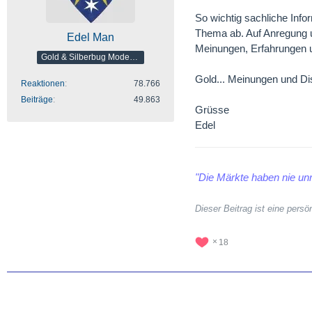
So wichtig sachliche Inf
Thema ab. Auf Anregung un
Edel Man
Meinungen, Erfahrungen u
Gold & Silberbug Moderator
Gold... Meinungen und D
Reaktionen
78.766
Beiträge
49.863
Grüsse
Edel
"Die Märkte haben nie unr
Dieser Beitrag ist eine per
18