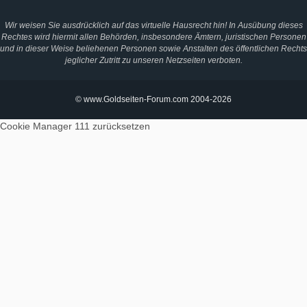
Wir weisen Sie ausdrücklich auf das virtuelle Hausrecht hin! In Ausübung dieses
Rechtes wird hiermit allen Behörden, insbesondere Ämtern, juristischen Personen
und in dieser Weise beliehenen Personen sowie Anstalten des öffentlichen Rechts
jeglicher Zutritt zu unseren Netzseiten verboten.
© www.Goldseiten-Forum.com 2004-2026
Cookie Manager 111
zurücksetzen