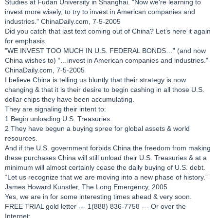
Studies at Fudan University in Shanghai. "Now we're learning to
invest more wisely, to try to invest in American companies and
industries." ChinaDaily.com, 7-5-2005
Did you catch that last text coming out of China? Let’s here it again
for emphasis.
"WE INVEST TOO MUCH IN U.S. FEDERAL BONDS…” (and now
China wishes to) “…invest in American companies and industries."
ChinaDaily.com, 7-5-2005
I believe China is telling us bluntly that their strategy is now
changing & that it is their desire to begin cashing in all those U.S.
dollar chips they have been accumulating.
They are signaling their intent to:
1 Begin unloading U.S. Treasuries.
2 They have begun a buying spree for global assets & world
resources.
And if the U.S. government forbids China the freedom from making
these purchases China will still unload their U.S. Treasuries & at a
minimum will almost certainly cease the daily buying of U.S. debt.
“Let us recognize that we are moving into a new phase of history.”
James Howard Kunstler, The Long Emergency, 2005
Yes, we are in for some interesting times ahead & very soon.
FREE TRIAL gold letter --- 1(888) 836-7758 --- Or over the
Internet: