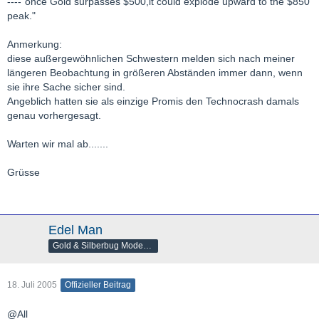
----"once Gold surpasses $500,it could explode upward to the $850
peak."
Anmerkung:
diese außergewöhnlichen Schwestern melden sich nach meiner
längeren Beobachtung in größeren Abständen immer dann, wenn
sie ihre Sache sicher sind.
Angeblich hatten sie als einzige Promis den Technocrash damals
genau vorhergesagt.
Warten wir mal ab.......
Grüsse
Edel Man
Gold & Silberbug Moderator
18. Juli 2005
Offizieller Beitrag
@All