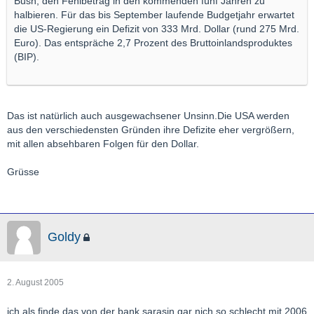
Bush, den Fehlbetrag in den kommenden fünf Jahren zu
halbieren. Für das bis September laufende Budgetjahr erwartet
die US-Regierung ein Defizit von 333 Mrd. Dollar (rund 275 Mrd.
Euro). Das entspräche 2,7 Prozent des Bruttoinlandsproduktes
(BIP).
Das ist natürlich auch ausgewachsener Unsinn.Die USA werden
aus den verschiedensten Gründen ihre Defizite eher vergrößern,
mit allen absehbaren Folgen für den Dollar.
Grüsse
Goldy
2. August 2005
ich als finde das von der bank sarasin gar nich so schlecht mit 2006