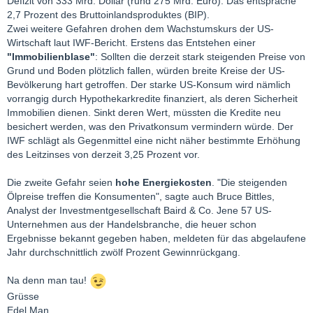
Defizit von 333 Mrd. Dollar (rund 275 Mrd. Euro). Das entspräche
2,7 Prozent des Bruttoinlandsproduktes (BIP).
Zwei weitere Gefahren drohen dem Wachstumskurs der US-
Wirtschaft laut IWF-Bericht. Erstens das Entstehen einer
"Immobilienblase"
: Sollten die derzeit stark steigenden Preise von
Grund und Boden plötzlich fallen, würden breite Kreise der US-
Bevölkerung hart getroffen. Der starke US-Konsum wird nämlich
vorrangig durch Hypothekarkredite finanziert, als deren Sicherheit
Immobilien dienen. Sinkt deren Wert, müssten die Kredite neu
besichert werden, was den Privatkonsum vermindern würde. Der
IWF schlägt als Gegenmittel eine nicht näher bestimmte Erhöhung
des Leitzinses von derzeit 3,25 Prozent vor.
Die zweite Gefahr seien
hohe Energiekosten
. "Die steigenden
Ölpreise treffen die Konsumenten", sagte auch Bruce Bittles,
Analyst der Investmentgesellschaft Baird & Co. Jene 57 US-
Unternehmen aus der Handelsbranche, die heuer schon
Ergebnisse bekannt gegeben haben, meldeten für das abgelaufene
Jahr durchschnittlich zwölf Prozent Gewinnrückgang.
Na denn man tau!
Grüsse
Edel Man