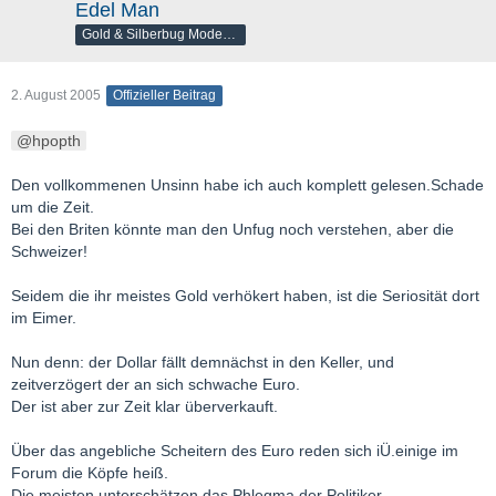
Edel Man
Gold & Silberbug Moderator
2. August 2005
Offizieller Beitrag
hpopth
Den vollkommenen Unsinn habe ich auch komplett gelesen.Schade
um die Zeit.
Bei den Briten könnte man den Unfug noch verstehen, aber die
Schweizer!
Seidem die ihr meistes Gold verhökert haben, ist die Seriosität dort
im Eimer.
Nun denn: der Dollar fällt demnächst in den Keller, und
zeitverzögert der an sich schwache Euro.
Der ist aber zur Zeit klar überverkauft.
Über das angebliche Scheitern des Euro reden sich iÜ.einige im
Forum die Köpfe heiß.
Die meisten unterschätzen das Phlegma der Politiker.