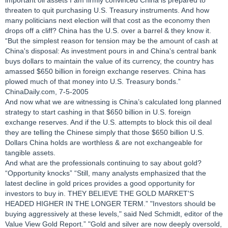
threaten to quit purchasing U.S. Treasury instruments. And how
many politicians next election will that cost as the economy then
drops off a cliff? China has the U.S. over a barrel & they know it.
“But the simplest reason for tension may be the amount of cash at
China's disposal: As investment pours in and China's central bank
buys dollars to maintain the value of its currency, the country has
amassed $650 billion in foreign exchange reserves. China has
plowed much of that money into U.S. Treasury bonds.”
ChinaDaily.com, 7-5-2005
And now what we are witnessing is China’s calculated long planned
strategy to start cashing in that $650 billion in U.S. foreign
exchange reserves. And if the U.S. attempts to block this oil deal
they are telling the Chinese simply that those $650 billion U.S.
Dollars China holds are worthless & are not exchangeable for
tangible assets.
And what are the professionals continuing to say about gold?
“Opportunity knocks” “Still, many analysts emphasized that the
latest decline in gold prices provides a good opportunity for
investors to buy in. THEY BELIEVE THE GOLD MARKET'S
HEADED HIGHER IN THE LONGER TERM.” "Investors should be
buying aggressively at these levels," said Ned Schmidt, editor of the
Value View Gold Report.” "Gold and silver are now deeply oversold,