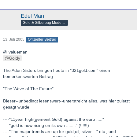
Edel Man
Gold & Silberbug Moderator
13. Juli 2005
Offizieller Beitrag
@ valueman
Goldy
The Aden Sisters bringen heute in "321gold.com" einen
bemerkenswerten Beitrag:
"The Wave of The Future"
Dieser--unbedingt lesenswert--unterstreicht alles, was hier zuletzt
gesagt wurde:
----"11year high(gemeint Gold) against the euro ....."
----"gold is now rising on its own ........" (!!!!!!)
----"The major trends are up for gold,oil, silver...." etc., und::