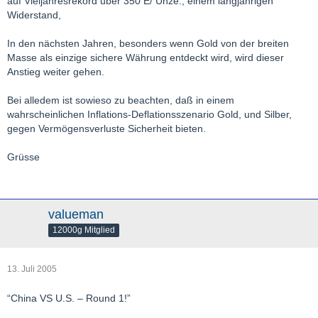
auf Vieljahresrekord über 350 E/ Unze., einem langjährigen
Widerstand,
In den nächsten Jahren, besonders wenn Gold von der breiten
Masse als einzige sichere Währung entdeckt wird, wird dieser
Anstieg weiter gehen.
Bei alledem ist sowieso zu beachten, daß in einem
wahrscheinlichen Inflations-Deflationsszenario Gold, und Silber,
gegen Vermögensverluste Sicherheit bieten.
Grüsse
valueman
12000g Mitglied
13. Juli 2005
“China VS U.S. – Round 1!”