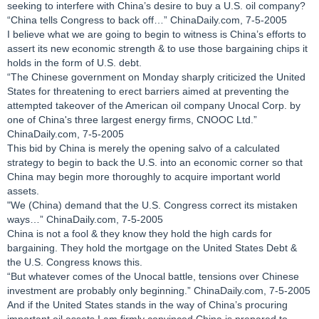
seeking to interfere with China’s desire to buy a U.S. oil company?
“China tells Congress to back off…” ChinaDaily.com, 7-5-2005
I believe what we are going to begin to witness is China’s efforts to
assert its new economic strength & to use those bargaining chips it
holds in the form of U.S. debt.
“The Chinese government on Monday sharply criticized the United
States for threatening to erect barriers aimed at preventing the
attempted takeover of the American oil company Unocal Corp. by
one of China's three largest energy firms, CNOOC Ltd.”
ChinaDaily.com, 7-5-2005
This bid by China is merely the opening salvo of a calculated
strategy to begin to back the U.S. into an economic corner so that
China may begin more thoroughly to acquire important world
assets.
"We (China) demand that the U.S. Congress correct its mistaken
ways…” ChinaDaily.com, 7-5-2005
China is not a fool & they know they hold the high cards for
bargaining. They hold the mortgage on the United States Debt &
the U.S. Congress knows this.
“But whatever comes of the Unocal battle, tensions over Chinese
investment are probably only beginning.” ChinaDaily.com, 7-5-2005
And if the United States stands in the way of China’s procuring
important oil assets I am firmly convinced China is prepared to