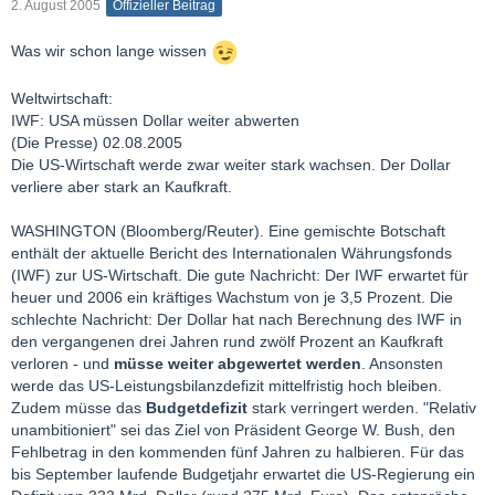
2. August 2005
Offizieller Beitrag
Was wir schon lange wissen
Weltwirtschaft:
IWF: USA müssen Dollar weiter abwerten
(Die Presse) 02.08.2005
Die US-Wirtschaft werde zwar weiter stark wachsen. Der Dollar
verliere aber stark an Kaufkraft.
WASHINGTON (Bloomberg/Reuter). Eine gemischte Botschaft
enthält der aktuelle Bericht des Internationalen Währungsfonds
(IWF) zur US-Wirtschaft. Die gute Nachricht: Der IWF erwartet für
heuer und 2006 ein kräftiges Wachstum von je 3,5 Prozent. Die
schlechte Nachricht: Der Dollar hat nach Berechnung des IWF in
den vergangenen drei Jahren rund zwölf Prozent an Kaufkraft
verloren - und
müsse weiter abgewertet werden
. Ansonsten
werde das US-Leistungsbilanzdefizit mittelfristig hoch bleiben.
Zudem müsse das
Budgetdefizit
stark verringert werden. "Relativ
unambitioniert" sei das Ziel von Präsident George W. Bush, den
Fehlbetrag in den kommenden fünf Jahren zu halbieren. Für das
bis September laufende Budgetjahr erwartet die US-Regierung ein