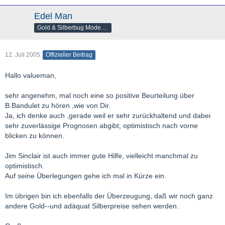
Edel Man
Gold & Silberbug Moderator
12. Juli 2005
Offizieller Beitrag
Hallo valueman,
sehr angenehm, mal noch eine so positive Beurteilung über
B.Bandulet zu hören ,wie von Dir.
Ja, ich denke auch ,gerade weil er sehr zurückhaltend und dabei
sehr zuverlässige Prognosen abgibt, optimistisch nach vorne
blicken zu können.
Jim Sinclair ist auch immer gute Hilfe, vielleicht manchmal zu
optimistisch.
Auf seine Überlegungen gehe ich mal in Kürze ein.
Im übrigen bin ich ebenfalls der Überzeugung, daß wir noch ganz
andere Gold--und adäquat Silberpreise sehen werden.