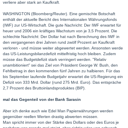
verliere aber stark an Kaufkraft.
WASHINGTON (Bloomberg/Reuter). Eine gemischte Botschaft
enthält der aktuelle Bericht des Internationalen Währungsfonds
(IWF) zur US-Wirtschaft. Die gute Nachricht: Der IWF erwartet für
heuer und 2006 ein kräftiges Wachstum von je 3,5 Prozent. Die
schlechte Nachricht: Der Dollar hat nach Berechnung des IWF in
den vergangenen drei Jahren rund zwölf Prozent an Kaufkraft
verloren - und müsse weiter abgewertet werden. Ansonsten werde
das US-Leistungsbilanzdefizit mittelfristig hoch bleiben. Zudem
müsse das Budgetdefizit stark verringert werden. "Relativ
unambitioniert" sei das Ziel von Präsident George W. Bush, den
Fehlbetrag in den kommenden fünf Jahren zu halbieren. Für das
bis September laufende Budgetjahr erwartet die US-Regierung ein
Defizit von 333 Mrd. Dollar (rund 275 Mrd. Euro). Das entspräche
2,7 Prozent des Bruttoinlandsproduktes (BIP).
mal das Gegenteil von der Bank Sarasin
Aber ich denke auch wie Edel Man Papierwährungen werden
gegenüber reellen Werten drastig abwerten müssen.
Man spricht immer von der Stärke des Dollars oder des Euros je
nachdem wer gerade mal steigt, aber richtig wäre von schwach