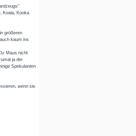
dardzeugs"
r, Koala, Kooka
in größeren
s auch kaum ins
 Oz Maus nicht
zumal ja der
 einige Spekulanten
essieren, wenn sie