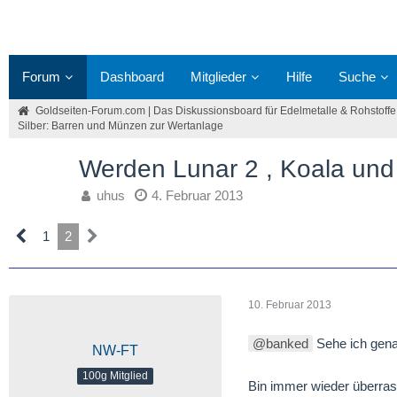
Forum
Dashboard
Mitglieder
Hilfe
Suche
Goldseiten-Forum.com | Das Diskussionsboard für Edelmetalle & Rohstoffe
Silber: Barren und Münzen zur Wertanlage
Werden Lunar 2 , Koala un
uhus
4. Februar 2013
1
2
10. Februar 2013
banked
Sehe ich gen
NW-FT
100g Mitglied
Bin immer wieder überrasc