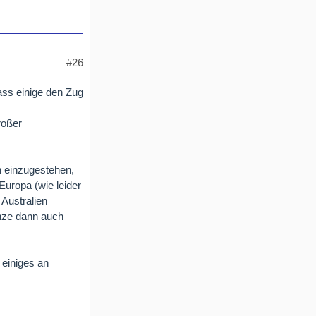
#26
dass einige den Zug
roßer
h einzugestehen,
uropa (wie leider
 Australien
anze dann auch
 einiges an