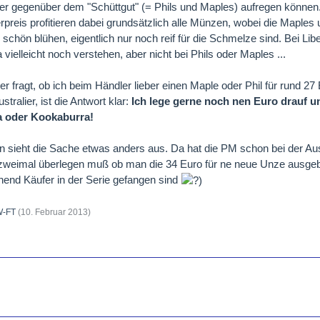
ier gegenüber dem "Schüttgut" (= Phils und Maples) aufregen können
erpreis profitieren dabei grundsätzlich alle Münzen, wobei die Maples
g schön blühen, eigentlich nur noch reif für die Schmelze sind. Bei Lib
a vielleicht noch verstehen, aber nicht bei Phils oder Maples ...
r fragt, ob ich beim Händler lieber einen Maple oder Phil für rund 27
tralier, ist die Antwort klar:
Ich lege gerne
noch nen Euro drauf un
a oder Kookaburra!
en sieht die Sache etwas anders aus. Da hat die PM schon bei der Au
weimal überlegen muß ob man die 34 Euro für ne neue Unze ausgebe
hend Käufer in der Serie gefangen sind
-FT
(
10. Februar 2013
)