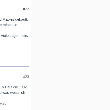
#22
d Maples gekauft.
ne minimale
Viele sagen nein,
#23
.bis auf die 1 OZ
d was weiss ich