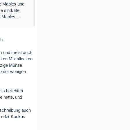
ie Maples und
ze sind. Bei
 Maples ...
h.
em und meist auch
cken Milchflecken
einzige Münze
ne der wenigen
its beliebten
e hatte, und
beschreibung auch
as oder Kookas