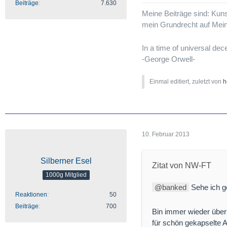
Beiträge
7.630
Meine Beiträge sind: Kunst
mein Grundrecht auf Mein
In a time of universal decei
-George Orwell-
Einmal editiert, zuletzt von
h
10. Februar 2013
Silberner Esel
Zitat von NW-FT
1000g Mitglied
banked
Sehe ich 
Reaktionen
50
Beiträge
700
Bin immer wieder überr
für schön gekapselte 