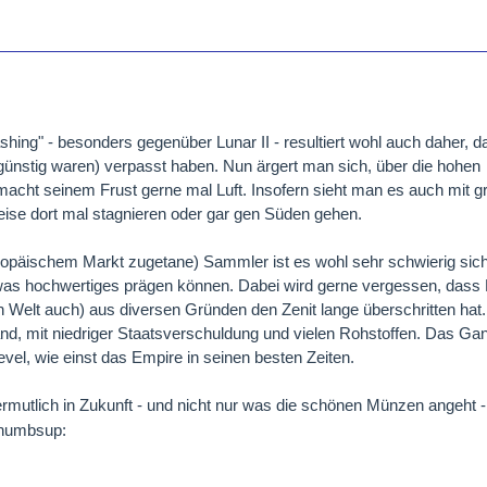
shing" - besonders gegenüber Lunar II - resultiert wohl auch daher, 
günstig waren) verpasst haben. Nun ärgert man sich, über die hohen
cht seinem Frust gerne mal Luft. Insofern sieht man es auch mit g
ise dort mal stagnieren oder gar gen Süden gehen.
uropäischem Markt zugetane) Sammler ist es wohl sehr schwierig sic
 was hochwertiges prägen können. Dabei wird gerne vergessen, dass E
en Welt auch) aus diversen Gründen den Zenit lange überschritten hat.
Land, mit niedriger Staatsverschuldung und vielen Rohstoffen. Das G
evel, wie einst das Empire in seinen besten Zeiten.
rmutlich in Zukunft - und nicht nur was die schönen Münzen angeht -