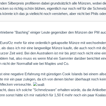
nden Silberpreis profitieren dabei grundsätzlich alle Münzen, wobei d
ecken so richtig schön blühen, eigentlich nur noch reif für die Schmel
a könnte ich das ja vielleicht noch verstehen, aber nicht bei Phils oder
rtriebene "Bashing" einiger Leute gegenüber den Münzen der PM auc
 2 Euro/Oz mehr für eine ordentlich gekapselte Münze mit wechselnd
als dass ich mir eine langweilige Münze kaufe, die auch noch mit di
urzer Zeit wird. Bei den Australiern ist mir bis jetzt noch nicht eine 
roblem hat, also muss es wenn Mal ein Sammler darüber berichtet ei
nicht der Normalfall wie bei Maples und Co.
st eine negative Erfahrung mit günstigen Cook Islands bei einem allse
te mir ein paar zulegen, da ich von denen bisher überhaupt noch kein
chflecken verseuchte.
dacht, dass ich solche "Schmelzware" erhalten würde, da die Artikel
denn sonst hätte ich mir natürlich für 1,50 € mehr noch ein paar Koal