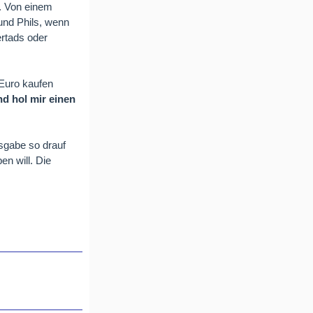
. Von einem
 und Phils, wenn
ertads oder
 Euro kaufen
d hol mir einen
sgabe so drauf
n will. Die