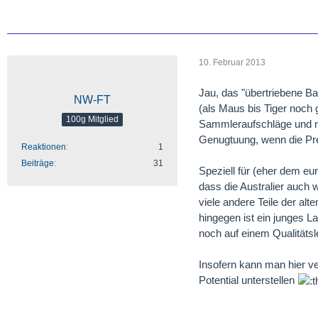
10. Februar 2013
Jau, das "übertriebene Ba
NW-FT
(als Maus bis Tiger noch 
100g Mitglied
Sammleraufschläge und ma
Genugtuung, wenn die Pre
Reaktionen
1
Beiträge
31
Speziell für (eher dem e
dass die Australier auch
viele andere Teile der alt
hingegen ist ein junges 
noch auf einem Qualitätsl
Insofern kann man hier ve
Potential unterstellen