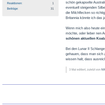
schön gekapselte Austral
Reaktionen
1
eventuell steigenden Silb
Beiträge
31
die Milchflecken so richti
Britannia könnte ich das j
Wenn mich also heute eine
möchte, oder lieber nen Aus
schönen aktuellen Koal
Bei den Lunar II Schlang
gehauen, dass man sich z
wissen halt, dass ausreic
3 Mal editiert, zuletzt von
NW