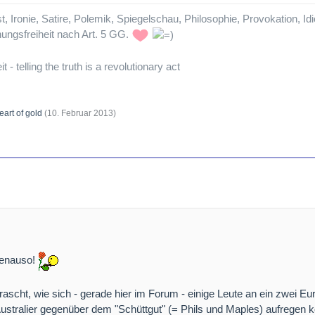
, Ironie, Satire, Polemik, Spiegelschau, Philosophie, Provokation, Idi
ungsfreiheit nach Art. 5 GG.
t - telling the truth is a revolutionary act
eart of gold
(
10. Februar 2013
)
genauso!
ascht, wie sich - gerade hier im Forum - einige Leute an ein zwei Eu
Australier gegenüber dem "Schüttgut" (= Phils und Maples) aufregen 