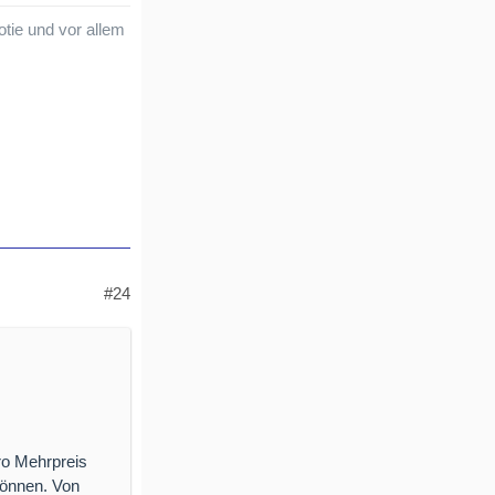
otie und vor allem
#24
ro Mehrpreis
können. Von