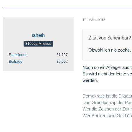
19. März 2016
taheth
Zitat von $cheinbar?
31000g Mitglied
Obwohl ich nie zocke, 
Reaktionen
61.727
Beiträge
35.002
Noch so ein Ableger aus 
Es wird nicht der letzte 
werden.
Demokratie ist die Dikta
Das Grundprinzip der Par
Wer die Zeichen der Zeit n
Wer Banken sein Geld übe