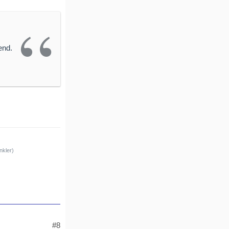
end.
nkler)
#8