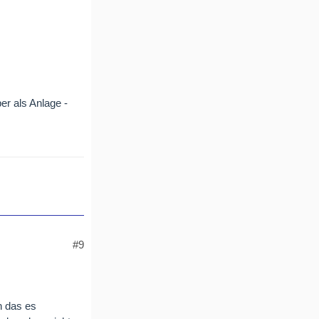
er als Anlage -
#9
n das es