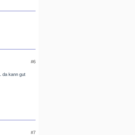
#6
. da kann gut
#7