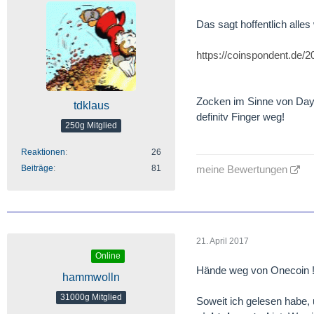
Das sagt hoffentlich alle
https://coinspondent.de/
Zocken im Sinne von Daytr
tdklaus
definitv Finger weg!
250g Mitglied
Reaktionen
26
Beiträge
81
meine Bewertungen
21. April 2017
Online
Hände weg von Onecoin 
hammwolln
31000g Mitglied
Soweit ich gelesen habe,