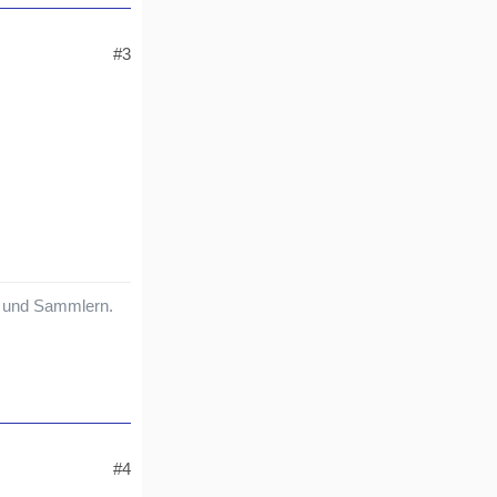
#3
rn und Sammlern.
#4