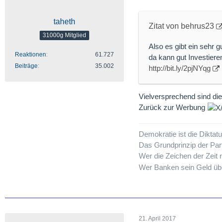
taheth
Zitat von behrus23
31000g Mitglied
Also es gibt ein sehr 
Reaktionen
61.727
da kann gut Investieren
Beiträge
35.002
http://bit.ly/2pjNYqg
Vielversprechend sind di
Zurück zur Werbung
Demokratie ist die Dikta
Das Grundprinzip der Par
Wer die Zeichen der Zeit n
Wer Banken sein Geld übe
21. April 2017