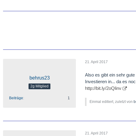
21. April 2017
Also es gibt ein sehr gut
behrus23
Investieren in... da es noc
2g Mitglied
http://bit.ly/2oQlinv
Beiträge
1
Einmal editiert, zuletzt von
b
21. April 2017