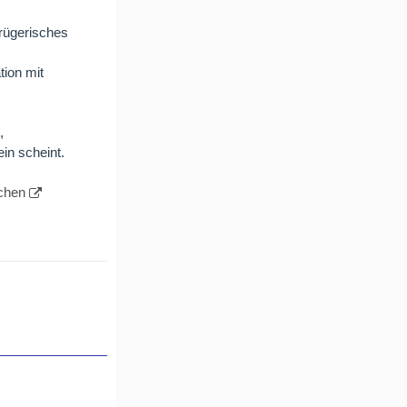
trügerisches
tion mit
,
in scheint.
chen