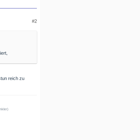
#2
ert,
tun reich zu
nkler)