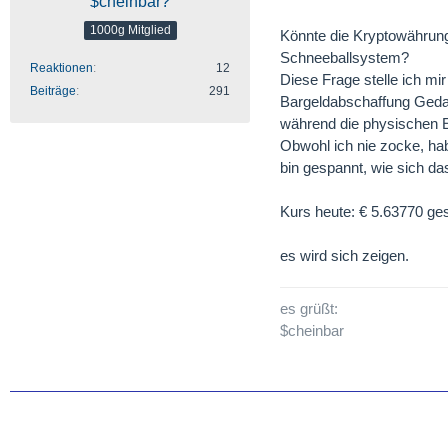
$cheinbar?
1000g Mitglied
Könnte die Kryptowährung
Schneeballsystem?
Reaktionen
12
Diese Frage stelle ich mi
Beiträge
291
Bargeldabschaffung Ged
während die physischen 
Obwohl ich nie zocke, hab
bin gespannt, wie sich da
Kurs heute: € 5.63770 ge
es wird sich zeigen.
es grüßt:
$cheinbar