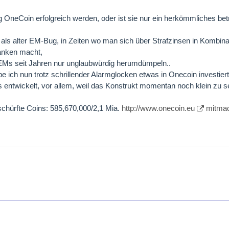
 OneCoin erfolgreich werden, oder ist sie nur ein herkömmliches be
r als alter EM-Bug, in Zeiten wo man sich über Strafzinsen in Kombina
anken macht,
EMs seit Jahren nur unglaubwürdig herumdümpeln..
e ich nun trotz schrillender Alarmglocken etwas in Onecoin investiert
s entwickelt, vor allem, weil das Konstrukt momentan noch klein zu se
schürfte Coins: 585,670,000/2,1 Mia.
http://www.onecoin.eu
mitma