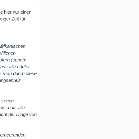
 hier nur einen
nger Zeit für
Afrikanischen
ftlichen
fern (sprich:
ass alle Läufer
ass man durch diese
ungsanreiz
t schon
schaft, alle
Sicht der Dinge von
verheerenden