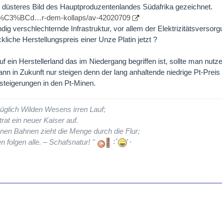
n düsteres Bild des Hauptproduzentenlandes Südafrika gezeichnet.
/s%C3%BCd…r-dem-kollaps/av-42020709
ig verschlechternde Infrastruktur, vor allem der Elektrizitätsversorg
kliche Herstellungspreis einer Unze Platin jetzt ?
f ein Herstellerland das im Niedergang begriffen ist, sollte man nutz
nn in Zukunft nur steigen denn der lang anhaltende niedrige Pt-Preis
ssteigerungen in den Pt-Minen.
üglich Wilden Wesens irren Lauf;
rat ein neuer Kaiser auf.
nen Bahnen zieht die Menge durch die Flur;
n folgen alle. – Schafsnatur! "