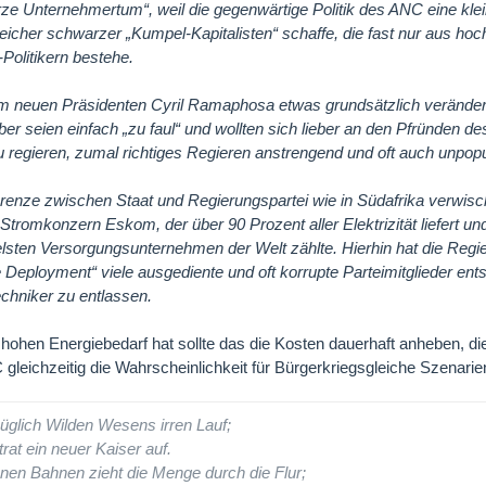
e Unternehmertum“, weil die gegenwärtige Politik des ANC eine kle
reicher schwarzer „Kumpel-Kapitalisten“ schaffe, die fast nur aus ho
-Politikern bestehe.
m neuen Präsidenten Cyril Ramaphosa etwas grundsätzlich veränder
er seien einfach „zu faul“ und wollten sich lieber an den Pfründen de
zu regieren, zumal richtiges Regieren anstrengend und oft auch unpopu
enze zwischen Staat und Regierungspartei wie in Südafrika verwisch
e Stromkonzern Eskom, der über 90 Prozent aller Elektrizität liefert un
elsten Versorgungsunternehmen der Welt zählte. Hierhin hat die Reg
Deployment“ viele ausgediente und oft korrupte Parteimitglieder ent
echniker zu entlassen.
 hohen Energiebedarf hat sollte das die Kosten dauerhaft anheben, 
gleichzeitig die Wahrscheinlichkeit für Bürgerkriegsgleiche Szenarie
üglich Wilden Wesens irren Lauf;
rat ein neuer Kaiser auf.
nen Bahnen zieht die Menge durch die Flur;