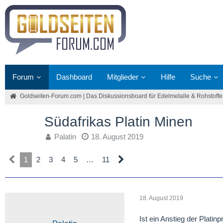
Forum
Dashboard
Mitglieder
Hilfe
Suche
Goldseiten-Forum.com | Das Diskussionsboard für Edelmetalle & Rohstoffe
Südafrikas Platin Minen
Palatin
18. August 2019
1
2
3
4
5
…
11
18. August 2019
Ist ein Anstieg der Platin