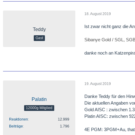
18. August 2019
Ist zwar nicht ganz die An
Teddy
Gast
Sibanye Gold / SGL, SG
danke noch an Katzenpira
19. August 2019
Danke Teddy für den Hinwe
Palatin
Die aktuellen Angaben vo
12000g Mitglied
Gold AISC : zwischen 1.3
Platin AISC: zwischen 9
Reaktionen
12.999
Beiträge
1.796
4E PGM: 3PGM+Au, that is