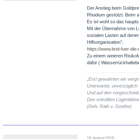
Der Anstieg beim Goldprei
Rhodium gestützt. Beim ak
Es ist wohl so das haupts
Mit der Übernahme von Lo
sozialen Lasten auf denen
Hilfsorganisation":
https://www.brot-fuer-di
Zu einem weieren Risikof
dafür ( Wasserrückhalte
„Erst gewahrten wir vergn
Unerwartet, unverzüglich t
Und auf den vorgeschrieb
Den entrollten Lügenfahne
(Geh. Rath v. Goethe)
19. August 2019