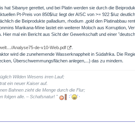
s hat Sibanye gerettet, und bei Platin werden sie durch die Beiprodu
tuellen Pt-Preis von 850$/uz liegt der AISC von >= 922 $/uz deutlich
ächlich die Beiprodukte palladium, rhodium ,gold den Platinabbau re
nmins Marikana-Mine lastet ein weiterer Moloch aus Korruption, Ve
. Hier mal ein Bericht aus Sicht der Gewerkschaft und einer "deutsc
e-welt…/Analyse75-de-v10-Web.pdf
.
aktor wird die zunehemende Wasserknappheit in Südafrika. Die Regie
becken, Überschwemmungsflächen anlegen,...) das zu mindern.
üglich Wilden Wesens irren Lauf;
rat ein neuer Kaiser auf.
nen Bahnen zieht die Menge durch die Flur;
n folgen alle. – Schafsnatur! "