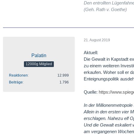
Den entrollten Lügenfahne
(Geh. Rath v. Goethe)
21. August 2019
Aktuell:
Palatin
Die Gewalt in Kapstadt ex
12000g Mitglied
zu einem weiteren Inves
erkaufen. Woher soll er d
Reaktionen
12.999
Enteignungspolitik ausde
Beiträge
1.796
Quelle:
https://www.spiege
In der Millionenmetropole
Allein in den ersten vie
erschlagen. Nahezu elf Opf
Und die Gewalt eskaliert
am vergangenen Wochenend