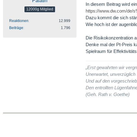
Palatin
In diesem Beitrag wird ei
12000g Mitglied
https://www.dw.com/de
Dazu kommt die sich ständ
Reaktionen
12.999
Wie hoch ist der augenblic
Beiträge
1.796
Die Risikokonzentration au
Denke mal der Pt-Preis ka
Spielraum für Effektivität
„Erst gewahrten wir vergn
Unerwartet, unverzüglich t
Und auf den vorgeschrieb
Den entrollten Lügenfahne
(Geh. Rath v. Goethe)