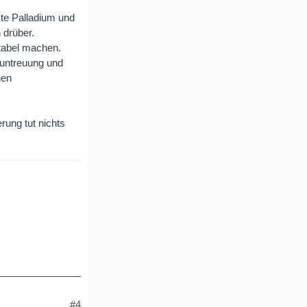
kte Palladium und
 drüber.
ntabel machen.
runtreuung und
hen
rung tut nichts
#4