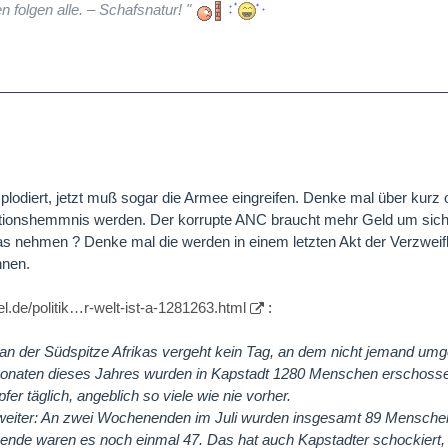
n folgen alle. – Schafsnatur! "
plodiert, jetzt muß sogar die Armee eingreifen. Denke mal über kurz 
titionshemmnis werden. Der korrupte ANC braucht mehr Geld um sic
as nehmen ? Denke mal die werden in einem letzten Akt der Verzweif
hnen.
l.de/politik…r-welt-ist-a-1281263.html
:
 an der Südspitze Afrikas vergeht kein Tag, an dem nicht jemand umg
r Monaten dieses Jahres wurden in Kapstadt 1280 Menschen erschosse
er täglich, angeblich so viele wie nie vorher.
 weiter: An zwei Wochenenden im Juli wurden insgesamt 89 Mensche
e waren es noch einmal 47. Das hat auch Kapstadter schockiert, d