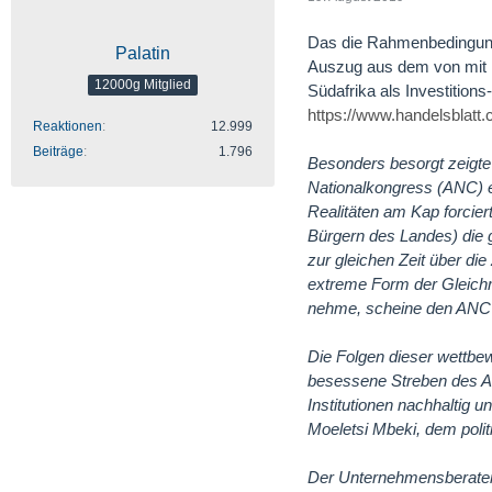
Das die Rahmenbedingunge
Palatin
Auszug aus dem von mit ni
12000g Mitglied
Südafrika als Investition
https://www.handelsbla
Reaktionen
12.999
Beiträge
1.796
Besonders besorgt zeigte 
Nationalkongress (ANC) e
Realitäten am Kap forcier
Bürgern des Landes) die g
zur gleichen Zeit über die
extreme Form der Gleich
nehme, scheine den ANC ni
Die Folgen dieser wettbew
besessene Streben des AN
Institutionen nachhaltig 
Moeletsi Mbeki, dem poli
Der Unternehmensberater 