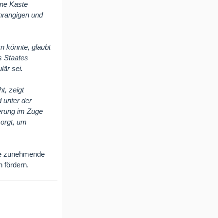
ine Kaste
chrangigen und
n könnte, glaubt
s Staates
lär sei.
t, zeigt
d unter der
ierung im Zuge
sorgt, um
die zunehmende
n fördern.