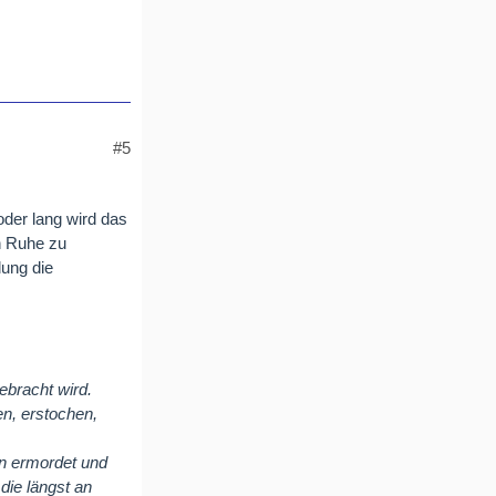
#5
oder lang wird das
h Ruhe zu
lung die
ebracht wird.
n, erstochen,
n ermordet und
ie längst an