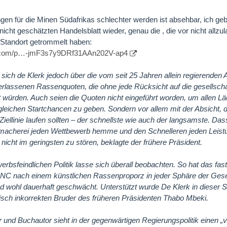
n für die Minen Südafrikas schlechter werden ist absehbar, ich gebe
cht geschätzten Handelsblatt wieder, genau die , die vor nicht allzula
s-Standort getrommelt haben:
tt.com/p…-jmF3s7y9DRf31AAn202V-ap4
sich de Klerk jedoch über die vom seit 25 Jahren allein regierenden 
rlassenen Rassenquoten, die ohne jede Rücksicht auf die gesellscha
t würden. Auch seien die Quoten nicht eingeführt worden, um allen Läu
leichen Startchancen zu geben. Sondern vor allem mit der Absicht, d
 Ziellinie laufen sollten – der schnellste wie auch der langsamste. D
macherei jeden Wettbewerb hemme und den Schnelleren jeden Leist
cht im geringsten zu stören, beklagte der frühere Präsident.
erbsfeindlichen Politik lasse sich überall beobachten. So hat das fas
C nach einem künstlichen Rassenproporz in jeder Sphäre der Gesell
und wohl dauerhaft geschwächt. Unterstützt wurde De Klerk in dieser 
tisch inkorrekten Bruder des früheren Präsidenten Thabo Mbeki.
und Buchautor sieht in der gegenwärtigen Regierungspolitik einen „