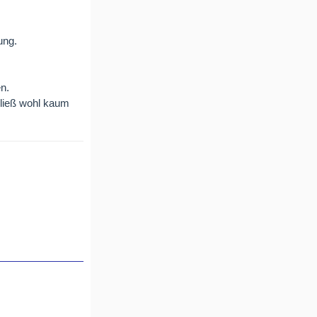
ung.
en.
 ließ wohl kaum