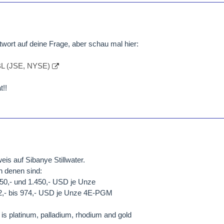
twort auf deine Frage, aber schau mal hier:
BL (JSE, NYSE)
t!!
is auf Sibanye Stillwater.
n denen sind:
50,- und 1.450,- USD je Unze
22,- bis 974,- USD je Unze 4E-PGM
 platinum, palladium, rhodium and gold