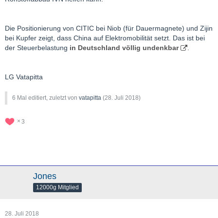
Ivanhoe Mines erforderlichen CITIC-internen Genehmigungen
erhalten.
Die Positionierung von CITIC bei Niob (für Dauermagnete) und Zijin
Das Erreichen der Meilensteine folgte unmittelbar auf einen
bei Kupfer zeigt, dass China auf Elektromobilität setzt. Das ist bei
hochrangigen Besuch von hochrangigen Vertretern von CITIC
der Steuerbelastung
in Deutschland völlig undenkbar
.
und Ivanhoe Mines, um die drei World-Scale
Minenentwicklungsprojekte von Ivanhoe im südlichen Afrika zu
besichtigen: Kamoa-Kakula, Platreef und Kipushi.
LG Vatapitta
Gemäß der am 11. Juni 2018 in Peking unterzeichneten
6 Mal editiert, zuletzt von
vatapitta
(
28. Juli 2018
)
Vereinbarung wird Ivanhoe Mines 196.602.037 Stammaktien an
CITIC Metal (oder seine designierte Tochtergesellschaft) im
3
Rahmen einer Privatplatzierung
zu einem Preis von 3,68 C$
pro
Aktie
ausgeben, was Ivanhoe einen Bruttoerlös von etwa 723
Millionen C$ (560 Millionen US$) einbringt.
Nach Fertigstellung wird CITIC Metal etwa 19,5% der
ausgegebenen und ausstehenden Stammaktien von Ivanhoe
Jones
Mines besitzen.
12000g Mitglied
Gemäß der Vereinbarung hat CITIC Metal das Recht, zwei
Direktoren in den erweiterten 11-köpfigen Vorstand von Ivanhoe
28. Juli 2018