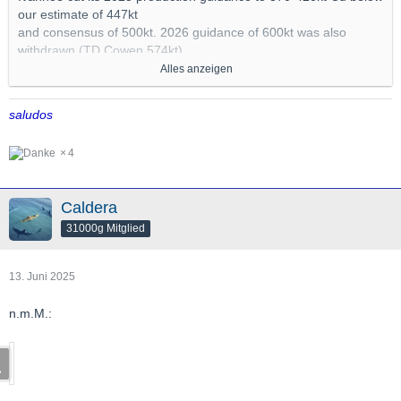
our estimate of 447kt
and consensus of 500kt. 2026 guidance of 600kt was also
withdrawn (TD Cowen 574kt)
as the company works to de-water Kakula and formulate a plan
Alles anzeigen
to resume mining in the high
grade eastern zone.
saludos
We expect shares to come under further pressure given the
magnitude of the cut and uncertainty on costs and 2026 outlook.
4
Impact: NEGATIVE
Caldera
Preliminary findings indicate that the seismic activity was tied to
mining activities that lead to regional pillars yielding as the
31000g Mitglied
backfill was not capable of supporting the stresses.
The geotechnical assessment has not been finalized pending
13. Juni 2025
further investigative work which requires de-watering to be
completed. Once this work is finalized, the company will
n.m.M.:
determine the best option to mine the eastern-zone impacted by
the geotechnical issues.
Workaround is underway for the eastern zone, but it will not be
in place until Q2/2026