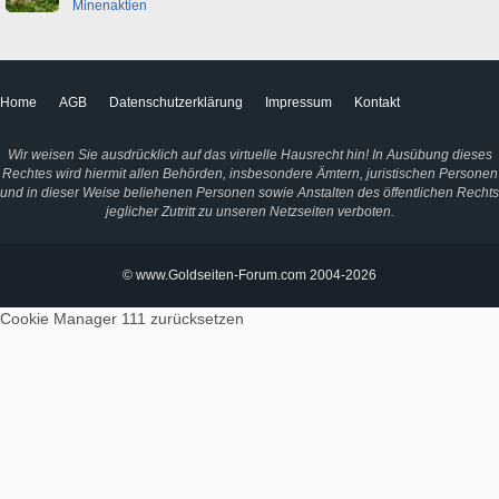
Minenaktien
Home
AGB
Datenschutzerklärung
Impressum
Kontakt
Wir weisen Sie ausdrücklich auf das virtuelle Hausrecht hin! In Ausübung dieses
Rechtes wird hiermit allen Behörden, insbesondere Ämtern, juristischen Personen
und in dieser Weise beliehenen Personen sowie Anstalten des öffentlichen Rechts
jeglicher Zutritt zu unseren Netzseiten verboten.
© www.Goldseiten-Forum.com 2004-2026
Cookie Manager 111
zurücksetzen