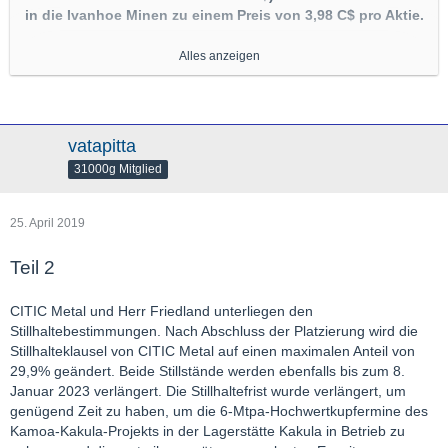
in die Ivanhoe Minen zu einem Preis von 3,98 C$ pro Aktie.
Alles anzeigen
Die daraus resultierende Liquidität von 1,3 Milliarden C$ (1,0
Milliarden US$) ist etwa doppelt so hoch wie der Betrag, der zur
Finanzierung des Anteils an den Baukosten für die Kupfermine
Kakula in der Demokratischen Republik Kongo benötigt wird.
vatapitta
31000g Mitglied
Die zweite Großinvestition von CITIC Metal in weniger als einem
Jahr wird die Finanzierung der beschleunigten Produktion bei
allen Projekten der Ivanhoe Mines im südlichen Afrika
25. April 2019
ermöglichen.
Teil 2
Peking, China--(Newsfile Corp. - 25. April 2019) - Robert
Friedland und Yufeng "Miles" Sun, Co-Chairs von Ivanhoe Mines
CITIC Metal und Herr Friedland unterliegen den
(TSX: IVN) (OTCQX: IVPAF), gaben heute bekannt, dass CITIC
Stillhaltebestimmungen. Nach Abschluss der Platzierung wird die
Metal Co. Ltd. (CITIC Metal) hat über seine Tochtergesellschaft
Stillhalteklausel von CITIC Metal auf einen maximalen Anteil von
CITIC Metal Africa Investments Limited (CITIC Metal Africa)
29,9% geändert. Beide Stillstände werden ebenfalls bis zum 8.
zugesagt, weitere 612 Millionen C$ (ca. 454 Millionen US$) in
Januar 2023 verlängert. Die Stillhaltefrist wurde verlängert, um
Ivanhoe Mines zu einem Preis von 3,98 C$ pro Aktie zu
genügend Zeit zu haben, um die 6-Mtpa-Hochwertkupfermine des
investieren, was einer Prämie von 29% gegenüber dem letzten
Kamoa-Kakula-Projekts in der Lagerstätte Kakula in Betrieb zu
Schlusskurs entspricht.