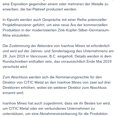
eine Exposition gegenüber einem oder mehreren der Metalle zu
7. September 2019 abgeschlossen sein, viel früher als bei einer
erwerben, die bei Platreef produziert werden.
typischen Projektfinanzierungsfazilität zu erwarten war. Dieser
Zeitplan wird es Ivanhoe ermöglichen, den Bau zügig
In Kipushi werden auch Gespräche mit einer Reihe potenzieller
voranzutreiben, ohne sich auf Projektfinanzierungen Dritter zu
Projektfinanzierer geführt, um eine neue Ära der kommerziellen
verlassen und den Gebühren, Zinsen oder
Produktion in der modernisierten Zink-Kupfer-Silber-Germanium-
Absicherungsanforderungen zu unterliegen, die typischerweise
Mine einzuleiten.
mit Projektfinanzierungen verbunden sind.
Die Zustimmung der Aktionäre von Ivanhoe Mines ist erforderlich
Diese zweite Großinvestition von CITIC Metal, mit der die
und wird auf der Jahres- und Sondertagung des Unternehmens am
Gesamtinvestition in Ivanhoe auf 1 Mrd. USD erhöht wird, wird
28. Juni 2019 in Vancouver, B.C. eingeholt. Details werden in dem
Ivanhoe in die Lage versetzen, ein führender Kupfer- und
Rundschreiben enthalten sein, das voraussichtlich Ende Mai 2019
Zinkhersteller in der Demokratischen Republik Kongo und ein
verschickt wird.
führender Hersteller von Platingruppenmetallen, Nickel und
Kupfer in Südafrika zu werden.
Zum Abschluss werden sich die Nominierungsrechte für den
Direktor von CITIC Metal an den Ivanhoe Mines von zwei auf drei
Neben dem Kamoa-Kakula-Projekt modernisiert Ivanhoe in
Direktoren erhöhen, wobei ein weiterer Direktor zum Abschluss
Zusammenarbeit mit La Générale des Carrières et des Mines
ernannt wird.
(Gécamines) die historische Zink-Kupfer-Germanium-Silber-
Mine Kipushi in der Demokratischen Republik Kongo und
Ivanhoe Mines hat auch zugestimmt, dass sie ihr Bestes tun wird,
entwickelt den Platreef-Palladium-Platin-Nickel-Kupfer-Gold-
um CITIC Metal oder ein verbundenes Unternehmen zu
Fund in Südafrika mit seinen breit angelegten, schwarzen
unterstützen, um eine Abnahmevereinbarung für die Produktion
Empowerment-Partnern und einem japanischen Konsortium