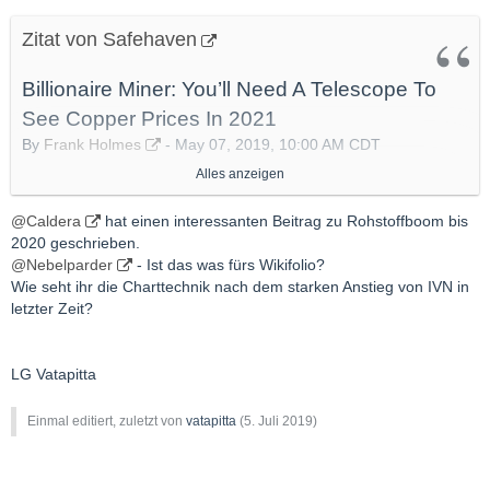
Zitat von Safehaven
Billionaire Miner: You’ll Need A Telescope To
See Copper Prices In 2021
By
Frank Holmes
- May 07, 2019, 10:00 AM CDT
Alles anzeigen
@Caldera
hat einen interessanten Beitrag zu Rohstoffboom bis
Die Welt ist auf dem Weg zu einem enormen Mangel an Kupfer,
2020 geschrieben.
Nickel, Lithium und anderen wichtigen Mineralien, die zum Bau
@Nebelparder
- Ist das was fürs Wikifolio?
der Batterien in Elektrofahrzeugen notwendig sind. So sagt
Wie seht ihr die Charttechnik nach dem starken Anstieg von IVN in
Teslas Global Supply Manager, laut Reuters.
letzter Zeit?
Der Kommentar kommt, als der Elektroauto-Hersteller in
LG Vatapitta
Shanghai den Grundstein für seine erste ausländische
"Gigafactory" legte. Die erste Batteriefabrik von Tesla in Reno,
Einmal editiert, zuletzt von
vatapitta
(
5. Juli 2019
)
Nevada, die größte der Welt, befindet sich noch im
Expansionsmodus und will bis zum nächsten Jahr 105
Gigawattstunden (GWh) Batteriezellen und 150 GWh