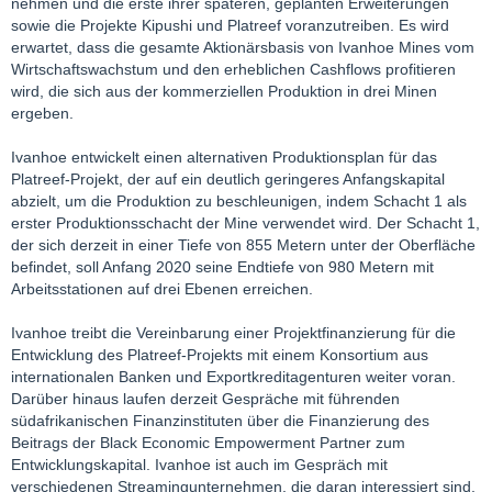
nehmen und die erste ihrer späteren, geplanten Erweiterungen
sowie die Projekte Kipushi und Platreef voranzutreiben. Es wird
Die zweite Großinvestition von CITIC Metal in weniger als einem
erwartet, dass die gesamte Aktionärsbasis von Ivanhoe Mines vom
Jahr wird zusammen mit dem aktuellen Kassenbestand von
Wirtschaftswachstum und den erheblichen Cashflows profitieren
Ivanhoe Mines von rund 512 Millionen US-Dollar den gesamten
wird, die sich aus der kommerziellen Produktion in drei Minen
Kassenbestand des Unternehmens auf rund 1,3 Milliarden US-
ergeben.
Dollar (1,0 Milliarden US-Dollar) erhöhen. Der Pro-forma-
Barguthabenbestand von Ivanhoe ist fast doppelt so hoch wie
Ivanhoe entwickelt einen alternativen Produktionsplan für das
der von Ivanhoe zu finanzierende Betrag von rund 540 Millionen
Platreef-Projekt, der auf ein deutlich geringeres Anfangskapital
US-Dollar für den Bau der ersten sechs Millionen Tonnen pro
abzielt, um die Produktion zu beschleunigen, indem Schacht 1 als
Jahr (6 Millionen Tonnen) schweren Hochwertkupfermine des
erster Produktionsschacht der Mine verwendet wird. Der Schacht 1,
Kamoa-Kakula-Projekts auf der Lagerstätte Kakula in der
der sich derzeit in einer Tiefe von 855 Metern unter der Oberfläche
Demokratischen Republik Kongo (DRK).
befindet, soll Anfang 2020 seine Endtiefe von 980 Metern mit
Arbeitsstationen auf drei Ebenen erreichen.
Der Joint-Venture-Partner von Ivanhoe, die Zijin Mining Group,
ist verpflichtet, den entsprechenden Anteil von ca. 540 Mio. USD
Ivanhoe treibt die Vereinbarung einer Projektfinanzierung für die
an den anfänglichen Kapitalkosten der Mine zu übernehmen.
Entwicklung des Platreef-Projekts mit einem Konsortium aus
Ivanhoe und Zijin sind auch in Finanzierungsgesprächen mit
internationalen Banken und Exportkreditagenturen weiter voran.
internationalen Exportkreditagenturen und
Darüber hinaus laufen derzeit Gespräche mit führenden
Ausrüstungsfinanzierern, was die Höhe der Mittel, die Ivanhoe
südafrikanischen Finanzinstituten über die Finanzierung des
und Zijin zur Verfügung stellen müssten, erheblich verringern
Beitrags der Black Economic Empowerment Partner zum
könnte.
Entwicklungskapital. Ivanhoe ist auch im Gespräch mit
verschiedenen Streamingunternehmen, die daran interessiert sind,
Die Investition in CITIC Metal wird voraussichtlich spätestens am