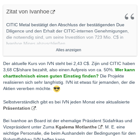
Zitat von Ivanhoe
CITIC Metal bestätigt den Abschluss der bestätigenden Due
Diligence und den Erhalt der CITIC-internen Genehmigungen,
die notwendig sind, um seine Investition von 723 Mio. C$ in
Ivanhoe Mines abzuschließen.
Zijin Mining hat seine Verwässerungsschutzrechte vollständig
Alles anzeigen
ausgeübt, wodurch zusätzliche 78 Mio. C$ generiert werden.
Der aktuelle Kurs von IVN steht bei 2,43 C$. Zijin und CITIC haben
Die Mittel werden verwendet, um die drei World-Scale
3,68 C$/share bezahlt, also einen Aufpreis von ca. 50%.
Wer kann
Minenentwicklungsprojekte von Ivanhoe im südlichen Afrika
charttechnisch einen guten Einstieg finden?
Die Projekte
voranzutreiben.
realisieren sich sehr langfristig. IVN ist etwas für jemanden, der die
Aktien vererben möchte.
BEIJING, China, 08. Juli 2018 (GLOBE NEWSWIRE) -- Robert
Friedland, Executive Chairman von Ivanhoe Mines (TSX:IVN)
Selbstverständlich gibt es bei IVN jeden Monat eine aktualisierte
(OTCQX:IVPAF), und Lars-Eric Johansson, Chief Executive
Präsentation
.
Officer, gaben heute bekannt, dass die CITIC Metal Co. (CITIC
Metal), eine hundertprozentige Tochtergesellschaft der CITIC
Bei Ivanhoe an Board ist der ehemalige Präsident Südafrikas und
Limited (CITIC), hat ihre bestätigende Due Diligence
Vizepräsident unter Zuma
Kgalema Motlanthe
. M. E. eine
abgeschlossen und die für den Abschluss des langfristigen,
wichtige Personalie, die beim Aushandeln der Bedingungen für den
strategischen Kooperations- und Investitionsabkommens mit
Rohstoffabbau IVN helfen kann.