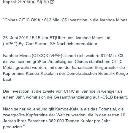
Seeking Alpha
Kapital:
CITIC Metal, der derzeit mit 19,3 % der Anteile der Ivanhoe
Mines größter Aktionär ist, wird nach Abschluss der Platzierung
29,9 % der ausgegebenen und ausstehenden Stammaktien von
"Chinas CITIC OK für 612 Mio. C$ Investition in die Ivanhoe Mines
Ivanhoe besitzen. Herr Friedland wird weiterhin der zweitgrößte
Aktionär von Ivanhoe bleiben.
25. Juni 2019 15:15 Uhr ET|Über uns: Ivanhoe Mines Ltd.
(IVPAF)|By: Carl Surran, SA-Nachrichtenredakteur
Ivanhoe Mines (OTCQX:IVPAF) sichert sich weitere 612 Mio. C$,
die von seinem größten Anteilseigner, Chinas staatlichem CITIC
Metal, gewährt werden, mit dem der kanadische Bergarbeiter die
Kupfermine Kamoa-Kakula in der Demokratischen Republik Kongo
baut.
Die Investition ist die zweite von CITIC in Ivanhoe in weniger als
einem Jahr, womit sich die Gesamtfinanzierung auf ~C$1B beläuft.
Nach seiner Vollendung gilt Kamoa-Kakula als das Potenzial, die
zweitgrößte Kupfermine der Welt zu werden, die in den ersten 10
Jahren ihres Bestehens 382.000 Tonnen Kupfer pro Jahr
produziert."