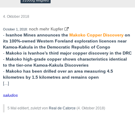
31000g Mitglied
eine 15%ige Beteiligung am Kupferprojekt Las Bambas in Peru
und die Führung eines chinesischen Konsortiums beim Erwerb
einer 15%igen Beteiligung am brasilianischen Niobproduzenten
4. Oktober 2018
CBMM.
noch mehr Kupfer
October 1, 2018:
CITIC Limited (SEHK:267) ist mit einer Bilanzsumme von
-
Ivanhoe Mines announces the
Makoko Copper Discovery
on
mehr als
900 Milliarden US-Dollar
Chinas größter
its 100%-owned Western Foreland exploration licences near
Mischkonzern.
CITIC Limited konzentriert sich unter seinen
Kamoa-Kakula in the Democratic Republic of Congo
verschiedenen globalen Geschäftsbereichen vor allem auf
-
Makoko is Ivanhoe’s third major copper discovery in the DRC
Finanzdienstleistungen, Ressourcen und Energie, Fertigung,
-
Makoko high-grade copper shows characteristics identical
Engineering-Contracting und Immobilien. CITIC Limited verfügt
to the tier-one Kamoa-Kakula Discoveries
über führende Marktpositionen in Sektoren, die gut auf Chinas
-
Makoko has been drilled over an area measuring 4.5
Wirtschaft abgestimmt sind. Die reiche Geschichte von CITIC,
kilometres by 1.5 kilometres and remains open
die vielfältige Plattform und die starke Unternehmenskultur in
[...]
allen Geschäftsbereichen stellen sicher, dass CITIC Limited
konkurrenzlos Chancen in China nutzen kann.
saludos
CITIC Limited ist an der Börse von Hongkong notiert und dort im
5 Mal editiert, zuletzt von
Real de Catorce
(
4. Oktober 2018
)
Hang Seng Index vertreten.
Die CITIC Group Corporation,
ein
chinesisches Staatsunternehmen
, hält 58% an der CITIC
Limited.