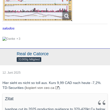
saludos
3
Real de Catorce
31000g Mitglied
12. Juni 2025
Hier sieht es nicht so toll aus. Kurs 9,99 CAD nach heute -7,2%.
TD-Securities (
kopiert von ceo.ca
).
Zitat
Ivanhoe cut its 2025 production guidance to 370-420kt Cu below