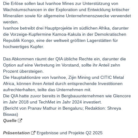
withdrawn guidance of 520-580kt. This is worse than we had
Die Erlöse sollen laut Ivanhoe Mines zur Unterstützung von
forecast at 447kt, given we had assumed a resumption of
Wachstumschancen in der Exploration und Entwicklung kritischer
mining in the eastern zone in Q4/25 combined with higher
Mineralien sowie für allgemeine Unternehmenszwecke verwendet
throughput.
werden.
Management expects to provide C1 cash guidance for 2025 with
Ivanhoe betreibt drei Hauptprojekte im südlichen Afrika, darunter
its Q2 results.
die Vorzeige-Kupfermine Kamoa-Kakula in der Demokratischen
The smelter is now expected to start-up in early September
Republik Kongo, eine der weltweit größten Lagerstätten für
2025, with first anode expected in October.
hochwertiges Kupfer.
Management will host a conference call today at 8:00ET. Dial in
1-888-985-7261. We hope
Das Abkommen räumt der QIA übliche Rechte ein, darunter die
the call will provide some information on what the latest update
Option auf eine Vertretung im Vorstand, sollte ihr Anteil zehn
could mean to reserves,
Prozent übersteigen.
cost/capex and liquidity
Die Hauptaktionäre von Ivanhoe, Zijin Mining und CITIC Metal
Africa, können ihren Anteil durch entsprechende Investitionen
aufrechterhalten, teilte das Unternehmen mit.
Die QIA hatte zuvor bereits in Bergbauunternehmen wie Glencore
im Jahr 2018 und TechMet im Jahr 2024 investiert.
(Bericht von Pranav Mathur in Bengaluru; Redaktion: Shreya
Biswas)
Quelle
Präsentation
Ergebnisse und Projekte Q2 2025