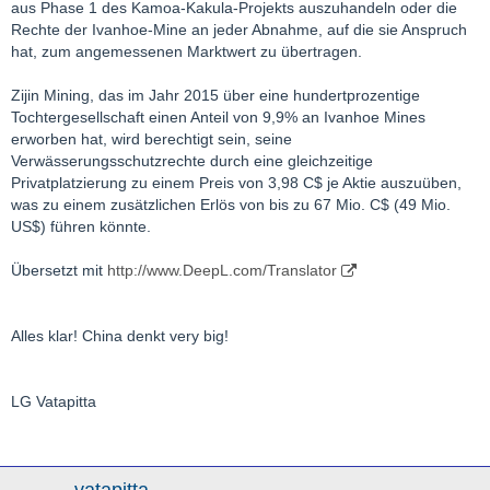
aus Phase 1 des Kamoa-Kakula-Projekts auszuhandeln oder die
unter der Führung der ITOCHU Corporation.
Rechte der Ivanhoe-Mine an jeder Abnahme, auf die sie Anspruch
hat, zum angemessenen Marktwert zu übertragen.
"CITIC Metal ist seit acht Monaten an den Ivanhoe Mines
beteiligt, und in dieser Zeit hat CITIC gesehen, was wir bereits
Zijin Mining, das im Jahr 2015 über eine hundertprozentige
wissen - dass das Kamoa-Kakula-Projekt zweifellos das beste
Tochtergesellschaft einen Anteil von 9,9% an Ivanhoe Mines
Kupfer-Entwicklungsprojekt der Welt ist", sagte Friedland.
erworben hat, wird berechtigt sein, seine
Verwässerungsschutzrechte durch eine gleichzeitige
"Die heute angekündigte Investition wird Ivanhoe komfortabel
Privatplatzierung zu einem Preis von 3,98 C$ je Aktie auszuüben,
mit dem Eigenkapitalkissen ausstatten, das erforderlich ist, um
was zu einem zusätzlichen Erlös von bis zu 67 Mio. C$ (49 Mio.
die 6-Mtpa-Phase-1-Mine von Kamoa-Kakula in die Produktion
US$) führen könnte.
zu überführen. Noch wichtiger ist, dass es auch ein tiefes
Vertrauensvotum in unser Management, in unsere wichtigsten
Übersetzt mit
http://www.DeepL.com/Translator
Interessengruppen und Partner sowie in die vielversprechende
Zukunft der Demokratischen Republik Kongo und Südafrikas ist.
Wir freuen uns darauf, den Präsidenten der Demokratischen
Alles klar! China denkt very big!
Republik Kongo noch in diesem Jahr bei den Projekten Kamoa-
Kakula und Kipushi zu empfangen", fügte Herr Friedland hinzu.
LG Vatapitta
"Wir sind nun in der Lage, unsere ersten beiden Minen ─ Kakula
und Kipushi ─ für die kommerzielle Produktion zu finanzieren
und die Produktion im Platreef-Projekt deutlich voranzutreiben
oder zu erreichen. Ivanhoe ist auch in der Lage, seine
vatapitta