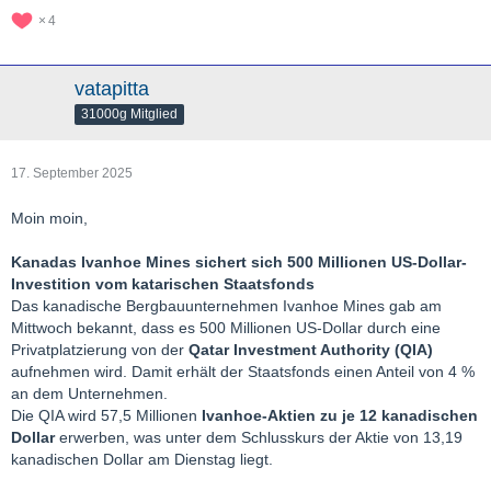
Mining in a new portion of the eastern side of Kakula is expected
4
to get underway shortly, by driving two new access drives further
east of the existing mine workings through both ore and waste.
vatapitta
The new area will be separated from the existing mine workings
31000g Mitglied
by a barrier pillar designed to protect the new area from any
potential spread of geotechnical instability.
Work is expected to be completed by Q2/26.
17. September 2025
Mining in the western zone is expected to ramp-back over the
Moin moin,
second half of 2025.
Mining in the western zone, which experienced lower water
Kanadas Ivanhoe Mines sichert sich 500 Millionen US-Dollar-
inflows, resumed on June 7th and is expected to ramp up to an
Investition vom katarischen Staatsfonds
annualized rate of 3.6Mt through Q3 after taking into account
Das kanadische Bergbauunternehmen Ivanhoe Mines gab am
the geotechnical findings.
Mittwoch bekannt, dass es 500 Millionen US-Dollar durch eine
Ore from the western area, which grades 3-to-4% copper
Privatplatzierung von der
Qatar Investment Authority (QIA)
combined with stockpiled material (3.8Mt at 3.2% Cu) and
aufnehmen wird. Damit erhält der Staatsfonds einen Anteil von 4 %
trucked ore from the Kamoa mines is expected to support the
an dem Unternehmen.
Phase 1 and 2 concentrators operating at a throughput of more
Die QIA wird 57,5 Millionen
Ivanhoe-Aktien zu je 12 kanadischen
than 80% of their combined design capacity of 9.2Mtpa.
Dollar
erwerben, was unter dem Schlusskurs der Aktie von 13,19
kanadischen Dollar am Dienstag liegt.
2025 production has been cut to 370-420kt from the previously