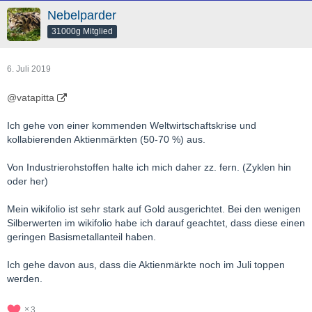
Batteriepacks produzieren.
Nebelparder
31000g Mitglied
Alles in allem ist das eine Menge Kupfer, das sehr bald die
Pipeline hinunterkommen muss.
6. Juli 2019
@vatapitta
Aber einige Analysten sagen jetzt, dass die Kapazität noch nicht
ganz da ist, um die globale Nachfrage zu befriedigen, und die
Ich gehe von einer kommenden Weltwirtschaftskrise und
Industrie könnte bis 2021 ein Defizit aufweisen. Das
kollabierenden Aktienmärkten (50-70 %) aus.
Rohstoffanalystenhaus CRU Group erwartet, dass das
Kupferangebot in diesem Jahr um 41.000 Tonnen und einige
Von Industrierohstoffen halte ich mich daher zz. fern. (Zyklen hin
Jahre später um 270.000 Tonnen knapp wird.
oder her)
Mein wikifolio ist sehr stark auf Gold ausgerichtet. Bei den wenigen
Das bedeutet: Wir könnten uns einen weiteren Superzyklus für
Silberwerten im wikifolio habe ich darauf geachtet, dass diese einen
Rohstoffe ansehen, wobei das rote Metall den Weg weist.
geringen Basismetallanteil haben.
[Blockierte Grafik:
Ich gehe davon aus, dass die Aktienmärkte noch im Juli toppen
https://d2t794khe5w43b.cloudfront.net/tinymce/2019-
werden.
05/1557241043-screen_shot_2019-05-
07_at_9.56_.32_am_.png
]
"Sie werden ein Teleskop brauchen, um die Kupferpreise im
3