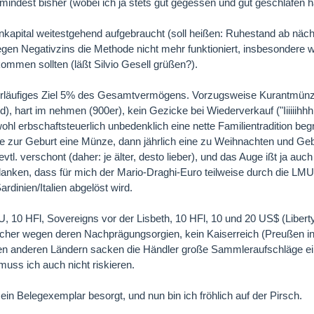
indest bisher (wobei ich ja stets gut gegessen und gut geschlafen h
apital weitestgehend aufgebraucht (soll heißen: Ruhestand ab näc
gen Negativzins die Methode nicht mehr funktioniert, insbesondere 
mmen sollten (läßt Silvio Gesell grüßen?).
rläufiges Ziel 5% des Gesamtvermögens. Vorzugsweise Kurantmünz
d), hart im nehmen (900er), kein Gezicke bei Wiederverkauf ("Iiiiiihhhh
 wohl erbschaftsteuerlich unbedenklich eine nette Familientradition be
zur Geburt eine Münze, dann jährlich eine zu Weihnachten und Gebu
vtl. verschont (daher: je älter, desto lieber), und das Auge ißt ja auc
nken, dass für mich der Mario-Draghi-Euro teilweise durch die LMU 
rdinien/Italien abgelöst wird.
, 10 HFl, Sovereigns vor der Lisbeth, 10 HFl, 10 und 20 US$ (Libert
cher wegen deren Nachprägungsorgien, kein Kaiserreich (Preußen i
en anderen Ländern sacken die Händler große Sammleraufschläge ei
ss ich auch nicht riskieren.
ein Belegexemplar besorgt, und nun bin ich fröhlich auf der Pirsch.