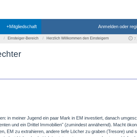
+Mitgliedschaft
Anmelden oder regi
Einsteiger-Bereich
Herzlich Willkommen den Einsteigern
7
echter
llen: in meiner Jugend ein paar Mark in EM investiert, danach umgesc
el Renten und ein Drittel Immobilien" (zumindest annähernd). Macht ök
ben, EM zu extrahieren, andere tiefe Löcher zu graben (Tresore) und s