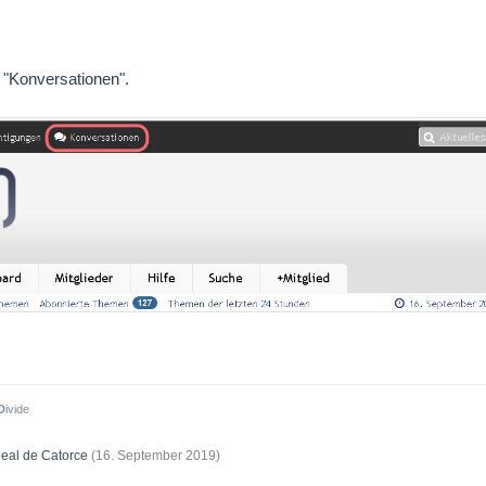
a "Konversationen".
D
ivide
eal de Catorce
(
16. September 2019
)