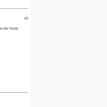
#5
 wo der Hund