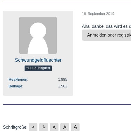
16. September 2019
Aha, danke, das wird es 
Anmelden oder registri
Schwundgeldfluechter
5000g Mitglied
Reaktionen
1.885
Beiträge
1.561
A
A
Schriftgröße:
A
A
A