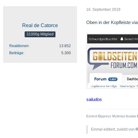
16. September 2019
Oben in der Kopfleiste vi
Real de Catorce
31000g Mitglied
Reaktionen
13.852
Beiträge
5.300
saludos
C
ontrol
O
ppress
V
ictimise
I
solate
Einmal editiert, zuletzt von
R