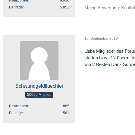
Reaktionen
9.938
Beiträge
5.852
Meine Bewertung:
Knallsi
15. September 2019
Liebe Mitglieder des Foru
starten bzw. PN übermitt
wird? Besten Dank Schwu
Schwundgeldfluechter
5000g Mitglied
Reaktionen
1.885
Beiträge
1.561