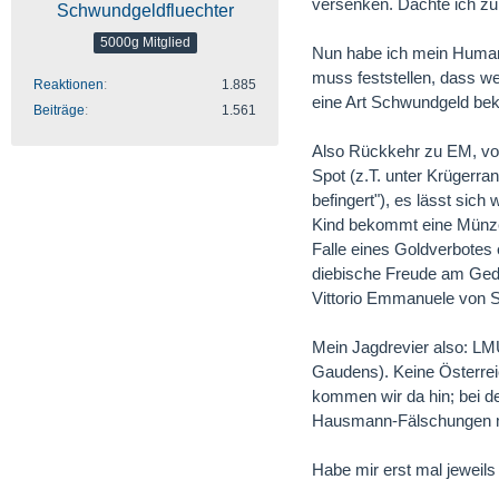
versenken. Dachte ich zum
Schwundgeldfluechter
5000g Mitglied
Nun habe ich mein Humank
muss feststellen, dass we
Reaktionen
1.885
eine Art Schwundgeld beko
Beiträge
1.561
Also Rückkehr zu EM, vo
Spot (z.T. unter Krügerran
befingert"), es lässt sich
Kind bekommt eine Münze 
Falle eines Goldverbotes e
diebische Freude am Geda
Vittorio Emmanuele von Sa
Mein Jagdrevier also: LMU
Gaudens). Keine Österrei
kommen wir da hin; bei d
Hausmann-Fälschungen mu
Habe mir erst mal jeweils 