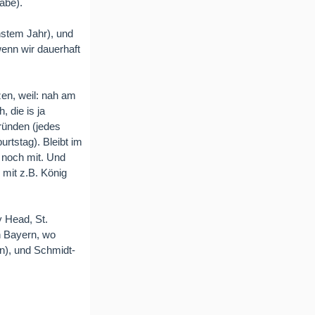
abe).
hstem Jahr), und
wenn wir dauerhaft
en, weil: nah am
, die is ja
gründen (jedes
rtstag). Bleibt im
h noch mit. Und
mit z.B. König
y Head, St.
n Bayern, wo
n), und Schmidt-