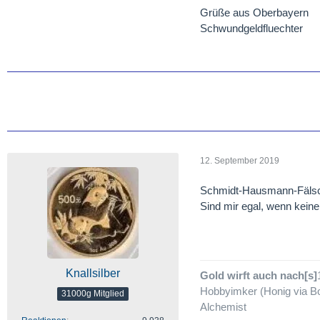
Grüße aus Oberbayern
Schwundgeldfluechter
12. September 2019
Schmidt-Hausmann-Fäls
Sind mir egal, wenn kein
Knallsilber
Gold wirft auch nach[s]
Hobbyimker (Honig via Bo
31000g Mitglied
Alchemist