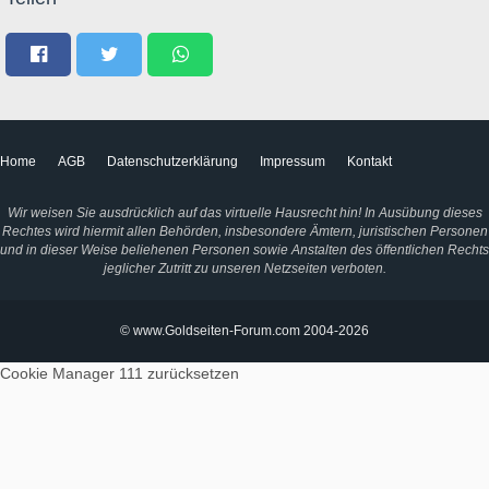
Home
AGB
Datenschutzerklärung
Impressum
Kontakt
Wir weisen Sie ausdrücklich auf das virtuelle Hausrecht hin! In Ausübung dieses
Rechtes wird hiermit allen Behörden, insbesondere Ämtern, juristischen Personen
und in dieser Weise beliehenen Personen sowie Anstalten des öffentlichen Rechts
jeglicher Zutritt zu unseren Netzseiten verboten.
© www.Goldseiten-Forum.com 2004-2026
Cookie Manager 111
zurücksetzen