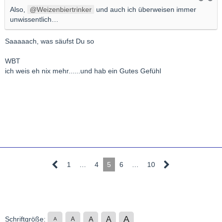
Also,
Weizenbiertrinker
und auch ich überweisen immer
unwissentlich…
Saaaaach, was säufst Du so
WBT
ich weis eh nix mehr......und hab ein Gutes Gefühl
1
…
4
5
6
…
10
A
A
Schriftgröße:
A
A
A