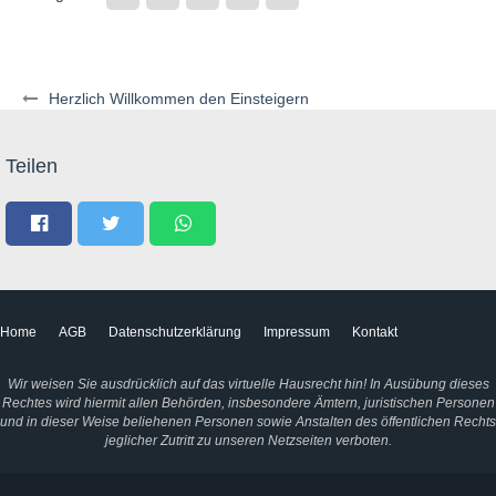
Herzlich Willkommen den Einsteigern
Teilen
Home
AGB
Datenschutzerklärung
Impressum
Kontakt
Wir weisen Sie ausdrücklich auf das virtuelle Hausrecht hin! In Ausübung dieses
Rechtes wird hiermit allen Behörden, insbesondere Ämtern, juristischen Personen
und in dieser Weise beliehenen Personen sowie Anstalten des öffentlichen Rechts
jeglicher Zutritt zu unseren Netzseiten verboten.