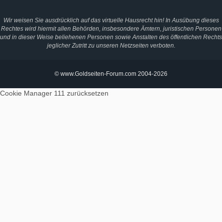
Wir weisen Sie ausdrücklich auf das virtuelle Hausrecht hin! In Ausübung dieses
Rechtes wird hiermit allen Behörden, insbesondere Ämtern, juristischen Personen
und in dieser Weise beliehenen Personen sowie Anstalten des öffentlichen Rechts
jeglicher Zutritt zu unseren Netzseiten verboten.
© www.Goldseiten-Forum.com 2004-2026
Cookie Manager 111
zurücksetzen