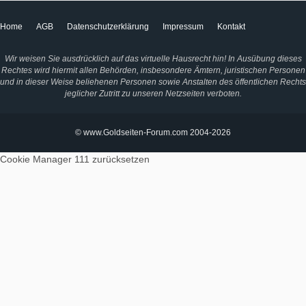
Home
AGB
Datenschutzerklärung
Impressum
Kontakt
Wir weisen Sie ausdrücklich auf das virtuelle Hausrecht hin! In Ausübung dieses
Rechtes wird hiermit allen Behörden, insbesondere Ämtern, juristischen Personen
und in dieser Weise beliehenen Personen sowie Anstalten des öffentlichen Rechts
jeglicher Zutritt zu unseren Netzseiten verboten.
© www.Goldseiten-Forum.com 2004-2026
Cookie Manager 111
zurücksetzen