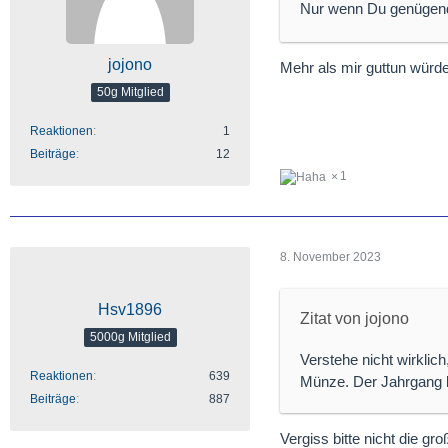
Nur wenn Du genügend 
jojono
Mehr als mir guttun würd
50g Mitglied
Reaktionen
1
Beiträge
12
1
8. November 2023
Hsv1896
Zitat von jojono
5000g Mitglied
Verstehe nicht wirkli
Reaktionen
639
Münze. Der Jahrgang ka
Beiträge
887
Vergiss bitte nicht die g