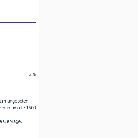
#26
orum angeboten
heraus um die 1500
e Gepräge.