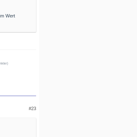
 im Wert
nkler)
#23