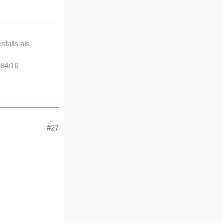
sfalls als
384/16
#27