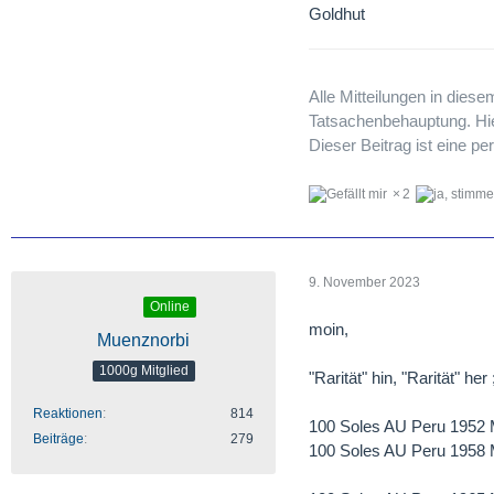
Goldhut
Alle Mitteilungen in dies
Tatsachenbehauptung. Hier
Dieser Beitrag ist eine 
2
9. November 2023
Online
moin,
Muenznorbi
1000g Mitglied
"Rarität" hin, "Rarität" her 
Reaktionen
814
100 Soles AU Peru 1952 
Beiträge
279
100 Soles AU Peru 1958 