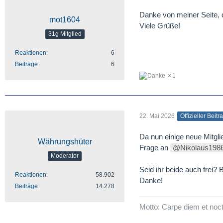
Danke von meiner Seite, di
mot1604
Viele Grüße!
31g Mitglied
Reaktionen
6
Beiträge
6
1
22. Mai 2026
Offizieller Beitr
Da nun einige neue Mitgli
Währungshüter
Frage an
Nikolaus198
Moderator
Seid ihr beide auch frei? 
Reaktionen
58.902
Danke!
Beiträge
14.278
Motto: Carpe diem et noc