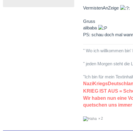
VermistenAnZeige
Gruss
alibaba
PS: schau doch mal wann 
" Wo ich willkommen bin' 
" jeden Morgen steht die L
"Ich bin für mein Textinha
NaziKriegsDeutsch
KRIEG IST AUS = S
Wir haben nun eine 
quetschen uns immer
2