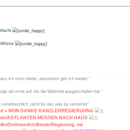
sMacht
GeWürze
lass ich mich nieder ,ansonsten geh ich wieder "
üge als erste auf ,bis die Wahrheit ausgeschlafen hat "
lt verantwortlich ,nicht für das was du verstehst"
land = N€IN DANKE KANZLERREGIERUHNG
chein/ASYLANTEN MÜSSEN NACH HAUS
VolksDrohnenAUsBeuterRegierung, sie