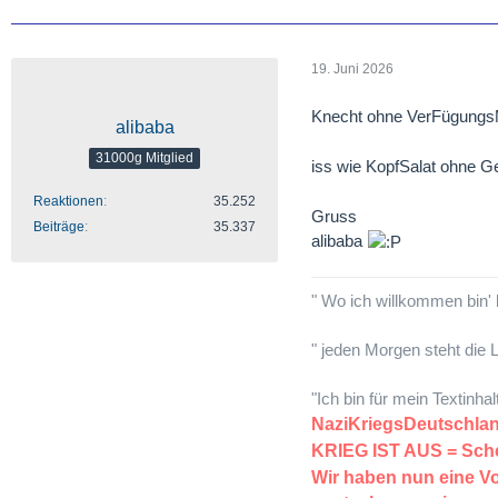
19. Juni 2026
Knecht ohne VerFügung
alibaba
31000g Mitglied
iss wie KopfSalat ohne 
Reaktionen
35.252
Gruss
Beiträge
35.337
alibaba
" Wo ich willkommen bin' 
" jeden Morgen steht die L
"Ich bin für mein Textinha
NaziKriegsDeutsch
KRIEG IST AUS = S
Wir haben nun eine 