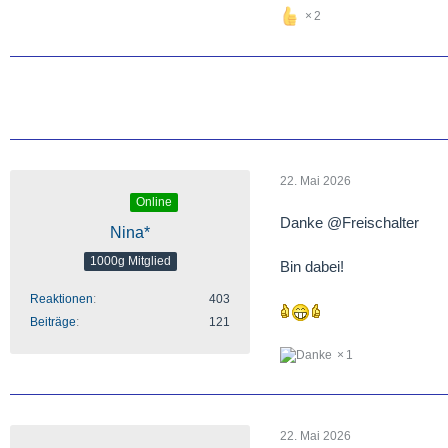
2
22. Mai 2026
Online
Danke @Freischalter
Nina*
1000g Mitglied
Bin dabei!
Reaktionen
403
Beiträge
121
1
22. Mai 2026