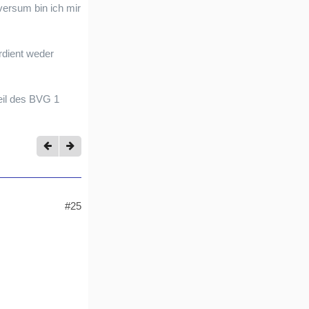
ersum bin ich mir
rdient weder
eil des BVG 1
#25