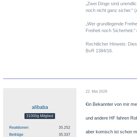
„Zwei Dinge sind unendli
noch nicht ganz sicher.“ (
„Wer grundlegende Freihe
Freiheit noch Sicherheit.“
Rechtlicher Hinweis: Dies
BvR 1384/16.
22. Mai 2026
€in Bekannter von mir m
alibaba
31000g Mitglied
und andere HF fahren Ro
Reaktionen
35.252
aber komisch ist schon m
Beiträge
35.337