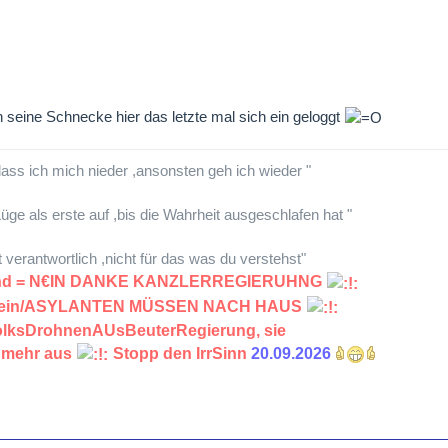
seine Schnecke hier das letzte mal sich ein geloggt
lass ich mich nieder ,ansonsten geh ich wieder "
üge als erste auf ,bis die Wahrheit ausgeschlafen hat "
lt verantwortlich ,nicht für das was du verstehst"
land = N€IN DANKE KANZLERREGIERUHNG
chein/ASYLANTEN MÜSSEN NACH HAUS
VolksDrohnenAUsBeuterRegierung, sie
 mehr aus
Stopp den IrrSinn
20.09.2026