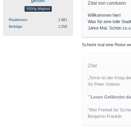
geisler
Zitat von carokann
5000g Mitglied
Willkommen hier!
Reaktionen
1.981
Was für eine tolle Stad
Beiträge
1.550
Jahre Mal. Schön zu se
Scheint mal eine Reise we
Zitat
„Terror ist der Krieg d
Sir Peter Ustinov
""
Lesen Gefährdet d
"Wer Freiheit für Sicher
Benjamin Franklin