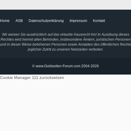
Home
AGB
Datenschutzerklärung
Impressum
Kontakt
Wir weisen Sie ausdrücklich auf das virtuelle Hausrecht hin! In Ausübung dieses
Rechtes wird hiermit allen Behörden, insbesondere Ämtern, juristischen Personen
und in dieser Weise beliehenen Personen sowie Anstalten des öffentlichen Rechts
jeglicher Zutritt zu unseren Netzseiten verboten.
© www.Goldseiten-Forum.com 2004-2026
Cookie Manager 111
zurücksetzen