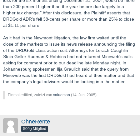
loss for the six months ending December 31, 2004, would be more
than 200 percent higher than the year before due largely to a
higher tax change." After this disclosure, the Plaintiff asserts that
DRDGold ADR's fell 38-cents per share or more than 25% to close
at $1.11 per share.
As it had in the Newmont litigation, the law firm waited until the
close of the markets to issue its news release announcing the filing
of the DRDGold class action suit. Attorneys for Lerach Coughlin
Stoia Geller Rudman & Robbins had not returned Mineweb's calls
asking for comment prior to our deadline late Monday night. In
Johannesburg spokesman Ilja Graulich said that the query from
Mineweb was the first DRDGold had heard of thee matter and that
the company's legal advisors would be looking into the matter.
Einmal editiert, zuletzt von
valueman
(
14. Juni 2005
)
OhneRente
500g Mitglied