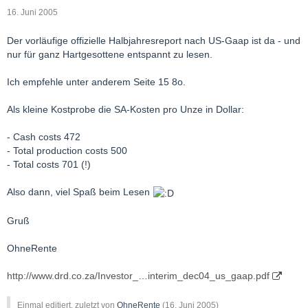
16. Juni 2005
Der vorläufige offizielle Halbjahresreport nach US-Gaap ist da - und
nur für ganz Hartgesottene entspannt zu lesen.
Ich empfehle unter anderem Seite 15 8o.
Als kleine Kostprobe die SA-Kosten pro Unze in Dollar:
- Cash costs 472
- Total production costs 500
- Total costs 701 (!)
Also dann, viel Spaß beim Lesen
Gruß
OhneRente
http://www.drd.co.za/Investor_…interim_dec04_us_gaap.pdf
Einmal editiert, zuletzt von
OhneRente
(
16. Juni 2005
)