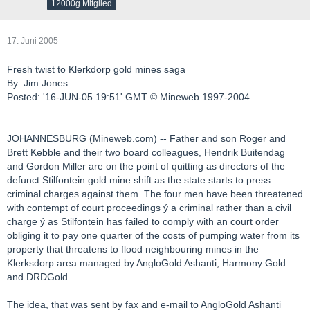
12000g Mitglied
17. Juni 2005
Fresh twist to Klerkdorp gold mines saga
By: Jim Jones
Posted: '16-JUN-05 19:51' GMT © Mineweb 1997-2004
JOHANNESBURG (Mineweb.com) -- Father and son Roger and
Brett Kebble and their two board colleagues, Hendrik Buitendag
and Gordon Miller are on the point of quitting as directors of the
defunct Stilfontein gold mine shift as the state starts to press
criminal charges against them. The four men have been threatened
with contempt of court proceedings ý a criminal rather than a civil
charge ý as Stilfontein has failed to comply with an court order
obliging it to pay one quarter of the costs of pumping water from its
property that threatens to flood neighbouring mines in the
Klerksdorp area managed by AngloGold Ashanti, Harmony Gold
and DRDGold.
The idea, that was sent by fax and e-mail to AngloGold Ashanti