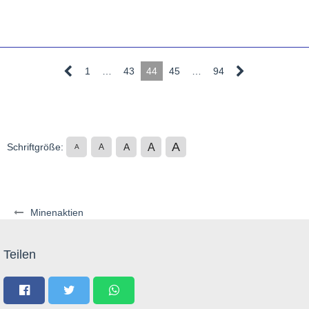
1
…
43
44
45
…
94
A
A
Schriftgröße:
A
A
A
Minenaktien
Teilen