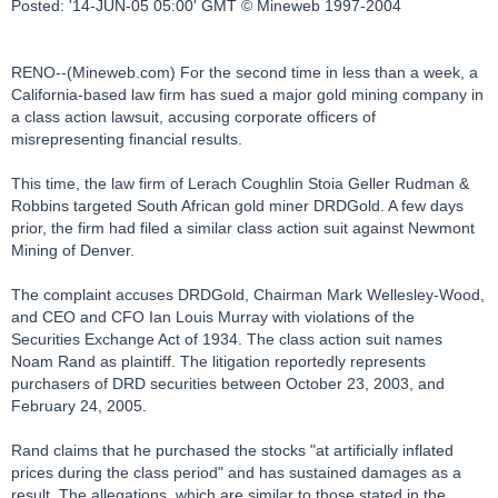
Posted: '14-JUN-05 05:00' GMT © Mineweb 1997-2004
RENO--(Mineweb.com) For the second time in less than a week, a
California-based law firm has sued a major gold mining company in
a class action lawsuit, accusing corporate officers of
misrepresenting financial results.
This time, the law firm of Lerach Coughlin Stoia Geller Rudman &
Robbins targeted South African gold miner DRDGold. A few days
prior, the firm had filed a similar class action suit against Newmont
Mining of Denver.
The complaint accuses DRDGold, Chairman Mark Wellesley-Wood,
and CEO and CFO Ian Louis Murray with violations of the
Securities Exchange Act of 1934. The class action suit names
Noam Rand as plaintiff. The litigation reportedly represents
purchasers of DRD securities between October 23, 2003, and
February 24, 2005.
Rand claims that he purchased the stocks "at artificially inflated
prices during the class period" and has sustained damages as a
result. The allegations, which are similar to those stated in the