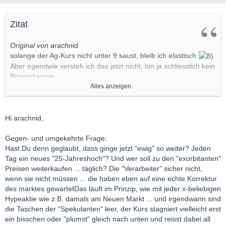
Zitat
Original von arachnid
solange der Ag-Kurs nicht unter 9 saust, bleib ich elastisch
Aber irgendwie versteh ich das jetzt nicht, bin ja schliesslich kein
Börsenkenner.
HUI/XAU geht ein bisschen runter und schon reagieren die
Alles anzeigen
Metalle empfindlich. Gleichzeitig knallt der DAX mal eben hoch
und der Dollar erholt sich verhältnismässig gering.
Der schweizer Franken macht irgendwie ohnehin, was er will,
Hi arachnid,
das muss ich nicht verstehn, oder.
Der Oelpreis hat auch nicht nachgegeben.
Gegen- und umgekehrte Frage:
Hat da jetzt einfach jemand nen Schwertransproter mit
Hast Du denn geglaubt, dass ginge jetzt "ewig" so weiter? Jeden
Edelmetallen vor der wallstreet gefahren oder wie kommen
Tag ein neues "25-Jahreshoch"? Und wer soll zu den "exorbitanten"
Kurseinbrüche innert so kurzer Zeit ohne wirtschaftlichen oder
Preisen weiterkaufen ... täglich? Die "Verarbeiter" sicher nicht,
politischen Faktor zustande?
wenn sie nicht müssen ... die haben eben auf eine echte Korrektur
des marktes gewartetDas läuft im Prinzip, wie mit jeder x-beliebigen
Hypeaktie wie z.B. damals am Neuen Markt ... und irgendwann sind
die Taschen der "Spekulanten" leer, der Kurs stagniert vielleicht erst
ein bisschen oder "plumst" gleich nach unten und reisst dabei all