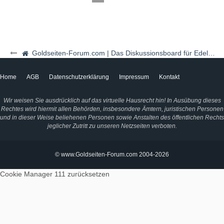
Goldseiten-Forum.com | Das Diskussionsboard für Edelmetalle & Rohstoffe
Home
AGB
Datenschutzerklärung
Impressum
Kontakt
Wir weisen Sie ausdrücklich auf das virtuelle Hausrecht hin! In Ausübung dieses
Rechtes wird hiermit allen Behörden, insbesondere Ämtern, juristischen Personen
und in dieser Weise beliehenen Personen sowie Anstalten des öffentlichen Rechts
jeglicher Zutritt zu unseren Netzseiten verboten.
© www.Goldseiten-Forum.com 2004-2026
Cookie Manager 111
zurücksetzen