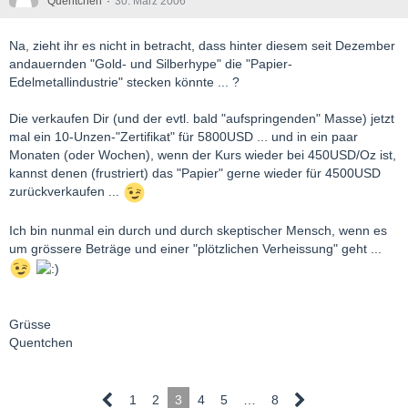
Quentchen
30. März 2006
Na, zieht ihr es nicht in betracht, dass hinter diesem seit Dezember
andauernden "Gold- und Silberhype" die "Papier-
Edelmetallindustrie" stecken könnte ... ?
Die verkaufen Dir (und der evtl. bald "aufspringenden" Masse) jetzt
mal ein 10-Unzen-"Zertifikat" für 5800USD ... und in ein paar
Monaten (oder Wochen), wenn der Kurs wieder bei 450USD/Oz ist,
kannst denen (frustriert) das "Papier" gerne wieder für 4500USD
zurückverkaufen ...
Ich bin nunmal ein durch und durch skeptischer Mensch, wenn es
um grössere Beträge und einer "plötzlichen Verheissung" geht ...
Grüsse
Quentchen
1
2
3
4
5
…
8