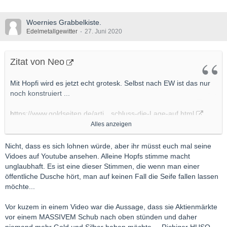
Woernies Grabbelkiste.
Edelmetallgewitter
27. Juni 2020
Zitat von Neo
Mit Hopfi wird es jetzt echt grotesk. Selbst nach EW ist das nur
noch konstruiert ...
https://www.goldseiten.de/arti…schluss-die-Lage-auf.html
Entwickelt sich zum absoluten Konstraindikator.
Alles anzeigen
LG
Nicht, dass es sich lohnen würde, aber ihr müsst euch mal seine
Vidoes auf Youtube ansehen. Alleine Hopfs stimme macht
Neo
unglaubhaft. Es ist eine dieser Stimmen, die wenn man einer
öffentliche Dusche hört, man auf keinen Fall die Seife fallen lassen
möchte...
Vor kuzem in einem Video war die Aussage, dass sie Aktienmärkte
vor einem MASSIVEM Schub nach oben stünden und daher