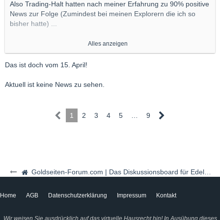
Also Trading-Halt hatten nach meiner Erfahrung zu 90% positive
News zur Folge (Zumindest bei meinen Explorern die ich so
bisher hatte) ...
Ansonsten vll. einfach mal auf GPY Website schauen? Dort
Alles anzeigen
findest du auch die News ...
Und weil ich so lieb bin hier der Link (ISt die News-PDF direkt
Das ist doch vom 15. April!
von GPY Website)
Aktuell ist keine News zu sehen.
Link
1
2
3
4
5
…
9
Goldseiten-Forum.com | Das Diskussionsboard für Edelmetalle & Rohstoffe
Home
AGB
Datenschutzerklärung
Impressum
Kontakt
Wir weisen Sie ausdrücklich auf das virtuelle Hausrecht hin! In Ausübung dieses