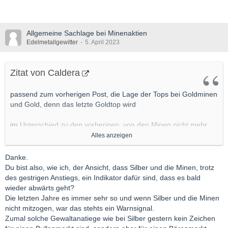
Allgemeine Sachlage bei Minenaktien
Edelmetallgewitter
5. April 2023
Zitat von Caldera
passend zum vorherigen Post, die Lage der Tops bei Goldminen
und Gold, denn das letzte Goldtop wird
im Unterschied zu den vorherigen, von den Minen nicht mehr
bestätigt :
Alles anzeigen
[Blockierte Grafik:
https://tvc-invdn-
Danke.
com.investing.com/data/tvc_43a30e85237f1246f2ced6176f1a81
Du bist also, wie ich, der Ansicht, dass Silber und die Minen, trotz
ae.png
]
des gestrigen Anstiegs, ein Indikator dafür sind, dass es bald
über die Ursachen läßt sich streiten, sind es wirklich nur die
wieder abwärts geht?
gestiegenen Kosten /geringere Gewinnmarge ?
Die letzten Jahre es immer sehr so und wenn Silber und die Minen
nicht mitzogen, war das stehts ein Warnsignal.
Dann müßten die Kosten schneller gestiegen sein als der
Zumal solche Gewaltanatiege wie bei Silber gestern kein Zeichen
Goldkurs, der am Hoch steht ...