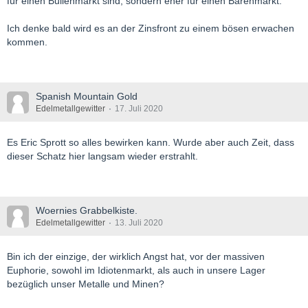
für einen Bullenmarkt sind, sondern eher für einen Bärenmarkt.
Als Zeitraum wählte ich seit Beginn des laufend. 8-Jahreszyklus.
Ich denke bald wird es an der Zinsfront zu einem bösen erwachen
kommen.
Spanish Mountain Gold
Edelmetallgewitter
17. Juli 2020
Es Eric Sprott so alles bewirken kann. Wurde aber auch Zeit, dass
dieser Schatz hier langsam wieder erstrahlt.
Woernies Grabbelkiste.
Edelmetallgewitter
13. Juli 2020
Bin ich der einzige, der wirklich Angst hat, vor der massiven
Euphorie, sowohl im Idiotenmarkt, als auch in unsere Lager
bezüglich unser Metalle und Minen?