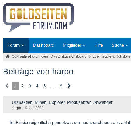
Forum
Dashboard
Mitglieder
Hilfe
Suche
Goldseiten-Forum.com | Das Diskussionsboard für Edelmetalle & Rohstoffe
Beiträge von harpo
1
2
3
4
5
…
9
Uranaktien: Minen, Explorer, Produzenten, Anwender
harpo
9. Juli 2008
Tut Fission eigentlich irgendetwas um nachzuschauen obs auf i