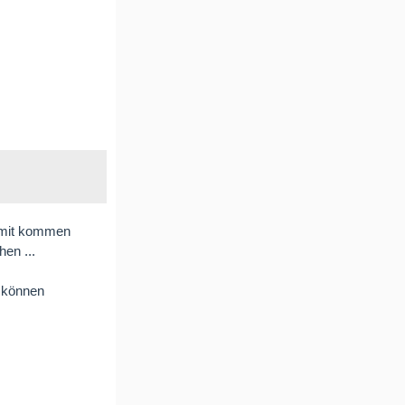
damit kommen
en ...
 können