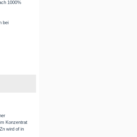
nach 1000%
n bei
her
 im Konzentrat
n wird of in