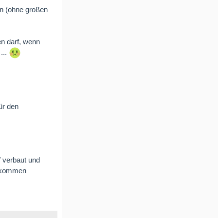
en (ohne großen
en darf, wenn
...
ür den
 verbaut und
llkommen