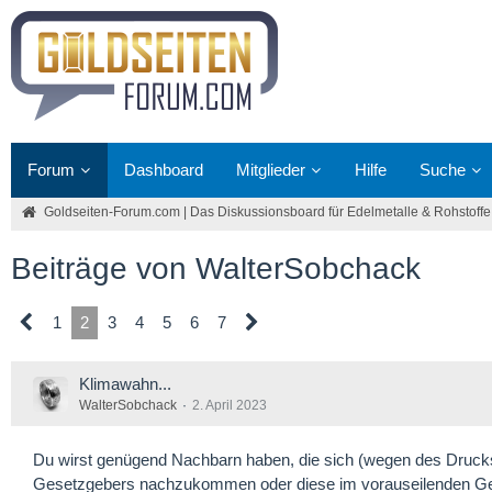
Forum
Dashboard
Mitglieder
Hilfe
Suche
Goldseiten-Forum.com | Das Diskussionsboard für Edelmetalle & Rohstoffe
Beiträge von WalterSobchack
1
2
3
4
5
6
7
Klimawahn...
WalterSobchack
2. April 2023
Du wirst genügend Nachbarn haben, die sich (wegen des Druck
Gesetzgebers nachzukommen oder diese im vorauseilenden Ge