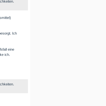
chkeiten.
mittel)
esorgt. Ich
fall eine
ke ich.
chkeiten.