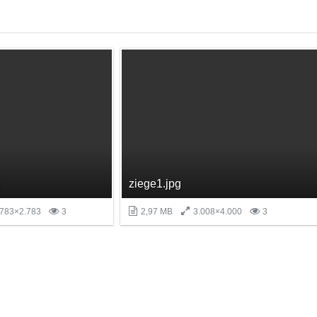
ziege1.jpg
783×2.783
3
2,97 MB
3.008×4.000
3