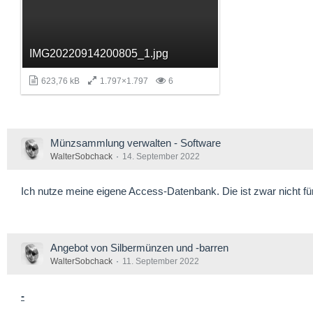
IMG20220914200805_1.jpg
623,76 kB
1.797×1.797
6
Münzsammlung verwalten - Software
WalterSobchack
14. September 2022
Ich nutze meine eigene Access-Datenbank. Die ist zwar nicht für
Angebot von Silbermünzen und -barren
WalterSobchack
11. September 2022
-