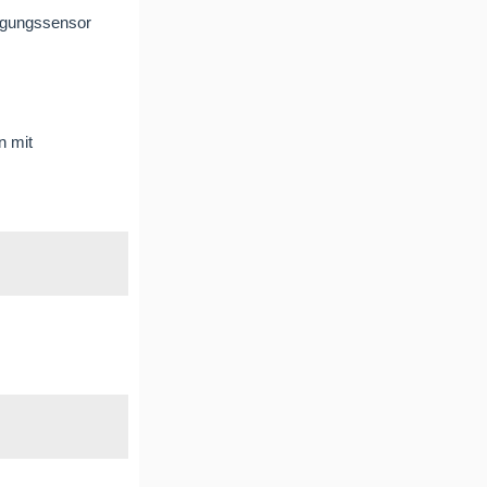
wegungssensor
n mit