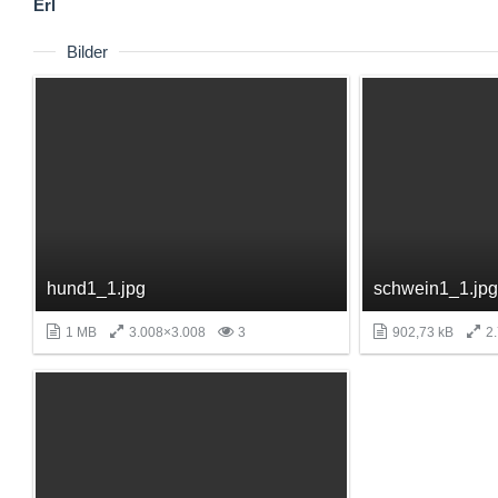
Erl
Bilder
hund1_1.jpg
schwein1_1.jpg
1 MB
3.008×3.008
3
902,73 kB
2.