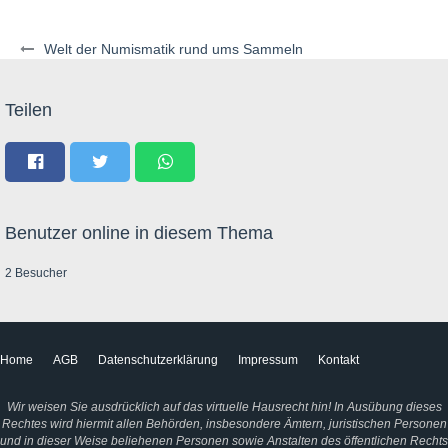
Welt der Numismatik rund ums Sammeln
Teilen
Benutzer online in diesem Thema
2 Besucher
Home
AGB
Datenschutzerklärung
Impressum
Kontakt
Wir weisen Sie ausdrücklich auf das virtuelle Hausrecht hin! In Ausübung dieses
Rechtes wird hiermit allen Behörden, insbesondere Ämtern, juristischen Personen
und in dieser Weise beliehenen Personen sowie Anstalten des öffentlichen Rechts