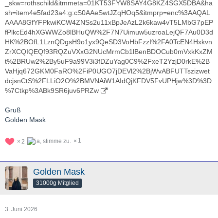
_skw=rothschild&itmmeta=01KT53FYW8SAY4G8KZ4SGX5DBA&ha
sh=item4e5fad23a4:g:cS0AAeSwtJZqHOq5&itmprp=enc%3AAQAL
AAAA8GfYFPkwiKCW4ZNSs2u11xBpJeAzL2k6kaw4vT5LMbG7pEP
fPlkcEd4hXGWWZo8lBHuQW%2F7N7Uimuw5uzroaLejQF7Au0D3d
HK%2BOfL1LznQDgsH9o1yx9QeSD3VoHbFzzI%2FA0TcEN4Hxkvn
ZrXCQIQEQf93RQZuVXxG2NUcMrmCb1lBenBDOCub0mVxkKxZM
t%2BRUw2%2By5uF9a99V3i3fDZuYag0C9%2FxeT2YzjD0rkE%2B
VaHjq672GKM0FaRO%2FiP0UGO7jDEVl2%2BjWvABFUTTszizwet
dcjsnCtS%2FLLiO2O%2BMVNAiW1AIdQjKFDV5FvUPHjw%3D%3D
%7Ctkp%3ABk9SR6juv6PRZw
Gruß
Golden Mask
1
2
Golden Mask
31000g Mitglied
3. Juni 2026