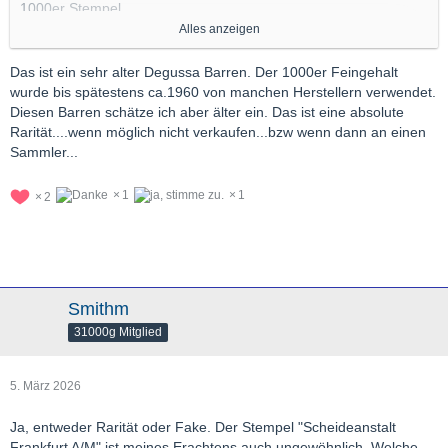
1000er Stempel
Scheideanstalt Frankfurt am Main
Alles anzeigen
Alter unbekannt
Das ist ein sehr alter Degussa Barren. Der 1000er Feingehalt
wurde bis spätestens ca.1960 von manchen Herstellern verwendet.
Diesen Barren schätze ich aber älter ein. Das ist eine absolute
Rarität....wenn möglich nicht verkaufen...bzw wenn dann an einen
Sammler...
1
1
2
Smithm
31000g Mitglied
5. März 2026
Ja, entweder Rarität oder Fake. Der Stempel "Scheideanstalt
Frankfurt A/M" ist meines Erachtens auch ungewöhnlich. Welche