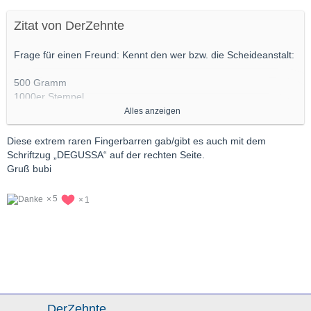
Zitat von DerZehnte
Frage für einen Freund: Kennt den wer bzw. die Scheideanstalt:
500 Gramm
1000er Stempel
Scheideanstalt Frankfurt am Main
Alles anzeigen
Alter unbekannt
Diese extrem raren Fingerbarren gab/gibt es auch mit dem
Schriftzug „DEGUSSA“ auf der rechten Seite.
Gruß bubi
5
1
DerZehnte