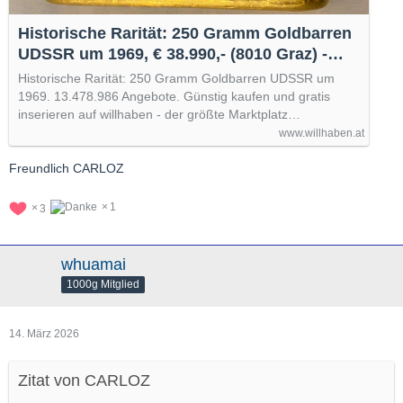
Historische Rarität: 250 Gramm Goldbarren
UDSSR um 1969, € 38.990,- (8010 Graz) -
willhaben
Historische Rarität: 250 Gramm Goldbarren UDSSR um
1969. 13.478.986 Angebote. Günstig kaufen und gratis
inserieren auf willhaben - der größte Marktplatz…
www.willhaben.at
Freundlich CARLOZ
1
3
whuamai
1000g Mitglied
14. März 2026
Zitat von CARLOZ