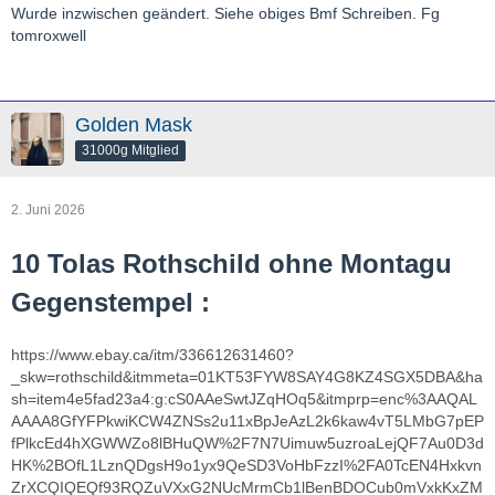
Wurde inzwischen geändert. Siehe obiges Bmf Schreiben. Fg
tomroxwell
Golden Mask
31000g Mitglied
2. Juni 2026
10 Tolas Rothschild
ohne
Montagu
Gegenstempel :
https://www.ebay.ca/itm/336612631460?
_skw=rothschild&itmmeta=01KT53FYW8SAY4G8KZ4SGX5DBA&ha
sh=item4e5fad23a4:g:cS0AAeSwtJZqHOq5&itmprp=enc%3AAQAL
AAAA8GfYFPkwiKCW4ZNSs2u11xBpJeAzL2k6kaw4vT5LMbG7pEP
fPlkcEd4hXGWWZo8lBHuQW%2F7N7Uimuw5uzroaLejQF7Au0D3d
HK%2BOfL1LznQDgsH9o1yx9QeSD3VoHbFzzI%2FA0TcEN4Hxkvn
ZrXCQIQEQf93RQZuVXxG2NUcMrmCb1lBenBDOCub0mVxkKxZM