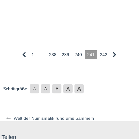
1
…
238
239
240
241
242
A
A
Schriftgröße:
A
A
A
Welt der Numismatik rund ums Sammeln
Teilen