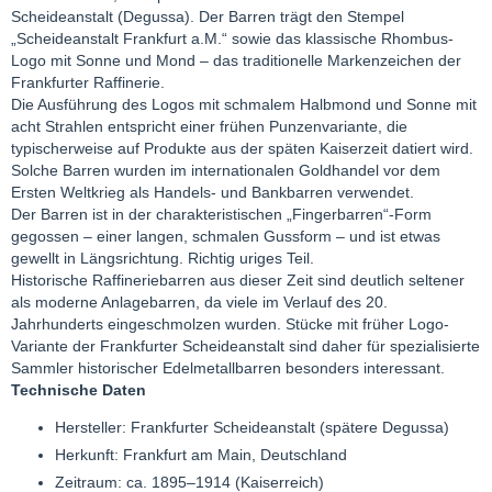
Scheideanstalt (Degussa). Der Barren trägt den Stempel
„Scheideanstalt Frankfurt a.M.“ sowie das klassische Rhombus-
Logo mit Sonne und Mond – das traditionelle Markenzeichen der
Frankfurter Raffinerie.
Die Ausführung des Logos mit schmalem Halbmond und Sonne mit
acht Strahlen entspricht einer frühen Punzenvariante, die
typischerweise auf Produkte aus der späten Kaiserzeit datiert wird.
Solche Barren wurden im internationalen Goldhandel vor dem
Ersten Weltkrieg als Handels- und Bankbarren verwendet.
Der Barren ist in der charakteristischen „Fingerbarren“-Form
gegossen – einer langen, schmalen Gussform – und ist etwas
gewellt in Längsrichtung. Richtig uriges Teil.
Historische Raffineriebarren aus dieser Zeit sind deutlich seltener
als moderne Anlagebarren, da viele im Verlauf des 20.
Jahrhunderts eingeschmolzen wurden. Stücke mit früher Logo-
Variante der Frankfurter Scheideanstalt sind daher für spezialisierte
Sammler historischer Edelmetallbarren besonders interessant.
Technische Daten
Hersteller: Frankfurter Scheideanstalt (spätere Degussa)
Herkunft: Frankfurt am Main, Deutschland
Zeitraum: ca. 1895–1914 (Kaiserreich)