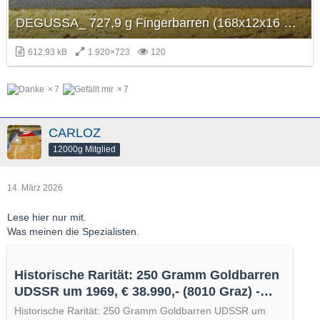
DEGUSSA_ 727,9 g Fingerbarren (168x12x16 mm).jpg
612,93 kB
1.920×723
120
7
7
CARLOZ
12000g Mitglied
14. März 2026
Lese hier nur mit.
Was meinen die Spezialisten.
Historische Rarität: 250 Gramm Goldbarren
UDSSR um 1969, € 38.990,- (8010 Graz) -
willhaben
Historische Rarität: 250 Gramm Goldbarren UDSSR um