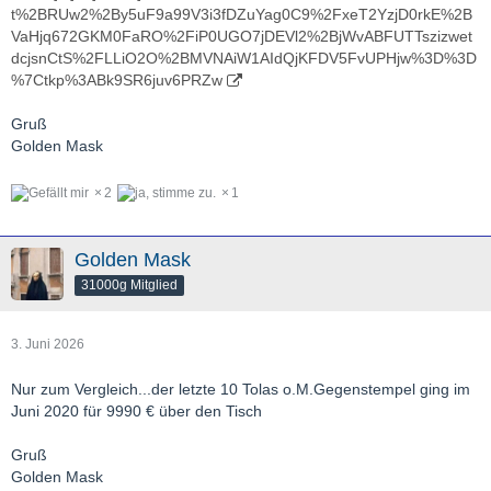
t%2BRUw2%2By5uF9a99V3i3fDZuYag0C9%2FxeT2YzjD0rkE%2B
VaHjq672GKM0FaRO%2FiP0UGO7jDEVl2%2BjWvABFUTTszizwet
dcjsnCtS%2FLLiO2O%2BMVNAiW1AIdQjKFDV5FvUPHjw%3D%3D
%7Ctkp%3ABk9SR6juv6PRZw
Gruß
Golden Mask
2
1
Golden Mask
31000g Mitglied
3. Juni 2026
Nur zum Vergleich...der letzte 10 Tolas o.M.Gegenstempel ging im
Juni 2020 für 9990 € über den Tisch
Gruß
Golden Mask