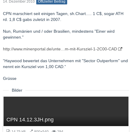
14. Dezember 2010
Offizieller Beitrag
CPN marschiert seit einigen Tagen, sh.Chart..... 1 C$, sogar ATH
rd. 1,8 C$ gabs zuletzt in 2007.
Nun, Rumänien und / oder Brasilien, mindestens "Einer wird
gewinnen."
http://www.minenportal.de/unte…m-mit-Kursziel-1-2C00-CAD
“Haywood bewertet das Unternehmen mit "Sector Outperform" und
nennt ein Kursziel von 1,00 CAD.“
Grüsse
Bilder
CPN 14.12.3JH.png
14,75 kB
800×540
294