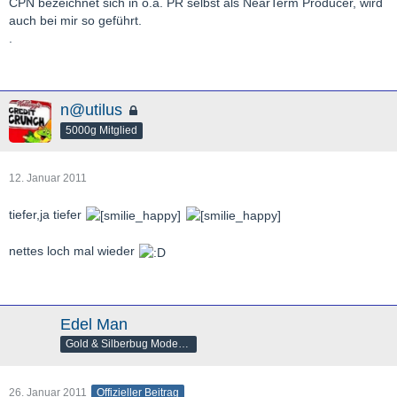
CPN bezeichnet sich in o.a. PR selbst als NearTerm Producer, wird
auch bei mir so geführt.
.
n@utilus
5000g Mitglied
12. Januar 2011
tiefer,ja tiefer
nettes loch mal wieder
Edel Man
Gold & Silberbug Moderator
26. Januar 2011
Offizieller Beitrag