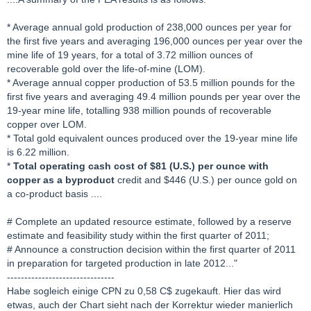
* Average annual gold production of 238,000 ounces per year for
the first five years and averaging 196,000 ounces per year over the
mine life of 19 years, for a total of 3.72 million ounces of
recoverable gold over the life-of-mine (LOM).
* Average annual copper production of 53.5 million pounds for the
first five years and averaging 49.4 million pounds per year over the
19-year mine life, totalling 938 million pounds of recoverable
copper over LOM.
* Total gold equivalent ounces produced over the 19-year mine life
is 6.22 million.
*
Total operating cash cost of $81 (U.S.) per ounce with
copper as a byproduct
credit and $446 (U.S.) per ounce gold on
a co-product basis ....
# Complete an updated resource estimate, followed by a reserve
estimate and feasibility study within the first quarter of 2011;
# Announce a construction decision within the first quarter of 2011
in preparation for targeted production in late 2012..."
-------------------------------
Habe sogleich einige CPN zu 0,58 C$ zugekauft. Hier das wird
etwas, auch der Chart sieht nach der Korrektur wieder manierlich