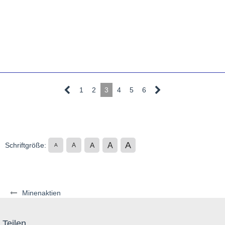
1
2
3
4
5
6
A
A
Schriftgröße:
A
A
A
Minenaktien
Teilen