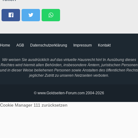
Home
AGB
Datenschutzerklärung
Impressum
Kontakt
Wir weisen Sie ausdrücklich auf das virtuelle Hausrecht hin! In Ausübung dieses
Rechtes wird hiermit allen Behörden, insbesondere Ämtern, juristischen Personen
und in dieser Weise beliehenen Personen sowie Anstalten des öffentlichen Rechts
jeglicher Zutritt zu unseren Netzseiten verboten.
© www.Goldseiten-Forum.com 2004-2026
Cookie Manager 111
zurücksetzen