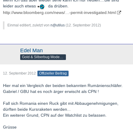
wenn ich das aber wieder sehe kann ich nur heulen....die sind
leider auch etwas
da drüben.
http://www.bloomberg.com/news/…-permit-investigated.html
Einmal editiert, zuletzt von
n@utilus
(
12. September 2012
)
Edel Man
Gold & Silberbug Moderator
12. September 2012
Offizieller Beitrag
Hier mal ein Vergleich der beiden bekannten Rumänienschläfer.
Gabriel / GBU hat es noch ärger erwischt als CPN !
Fall sich Romania einen Ruck gibt mit Abbaugenehmigungen,
dürften beide Kursraketen werden...
Ein weiterer Grund, CPN auf der Watchlist zu belassen.
Grüsse