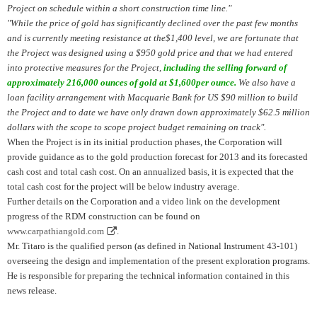
Project on schedule within a short construction time line."
"While the price of gold has significantly declined over the past few months
and is currently meeting resistance at the$1,400 level, we are fortunate that
the Project was designed using a $950 gold price and that we had entered
into protective measures for the Project,
including the selling forward of
approximately 216,000 ounces of gold at $1,600per ounce.
We also have a
loan facility arrangement with Macquarie Bank for US $90 million to build
the Project and to date we have only drawn down approximately $62.5 million
dollars with the scope to scope project budget remaining on track".
When the Project is in its initial production phases, the Corporation will
provide guidance as to the gold production forecast for 2013 and its forecasted
cash cost and total cash cost. On an annualized basis, it is expected that the
total cash cost for the project will be below industry average.
Further details on the Corporation and a video link on the development
progress of the RDM construction can be found on
www.carpathiangold.com
.
Mr. Titaro is the qualified person (as defined in National Instrument 43-101)
overseeing the design and implementation of the present exploration programs.
He is responsible for preparing the technical information contained in this
news release.