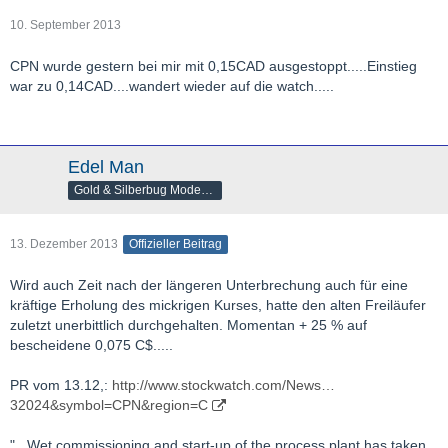
10. September 2013
CPN wurde gestern bei mir mit 0,15CAD ausgestoppt.....Einstieg
war zu 0,14CAD....wandert wieder auf die watch.....
Edel Man
Gold & Silberbug Moderator
13. Dezember 2013
Offizieller Beitrag
Wird auch Zeit nach der längeren Unterbrechung auch für eine
kräftige Erholung des mickrigen Kurses, hatte den alten Freiläufer
zuletzt unerbittlich durchgehalten. Momentan + 25 % auf
bescheidene 0,075 C$.....
PR vom 13.12,:
http://www.stockwatch.com/News…
32024&symbol=CPN&region=C
"...Wet commissioning and start-up of the process plant has taken