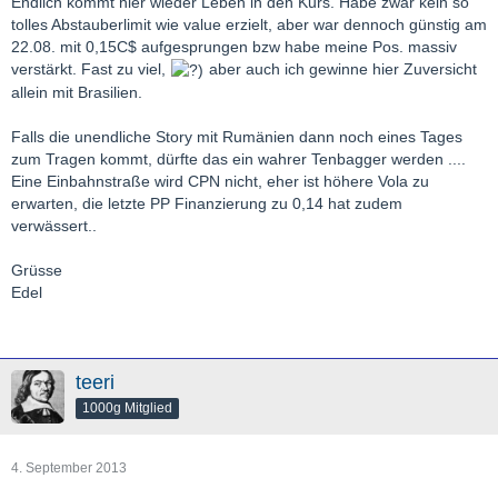
Endlich kommt hier wieder Leben in den Kurs. Habe zwar kein so
tolles Abstauberlimit wie value erzielt, aber war dennoch günstig am
22.08. mit 0,15C$ aufgesprungen bzw habe meine Pos. massiv
verstärkt. Fast zu viel,
aber auch ich gewinne hier Zuversicht
allein mit Brasilien.
Falls die unendliche Story mit Rumänien dann noch eines Tages
zum Tragen kommt, dürfte das ein wahrer Tenbagger werden ....
Eine Einbahnstraße wird CPN nicht, eher ist höhere Vola zu
erwarten, die letzte PP Finanzierung zu 0,14 hat zudem
verwässert..
Grüsse
Edel
teeri
1000g Mitglied
4. September 2013