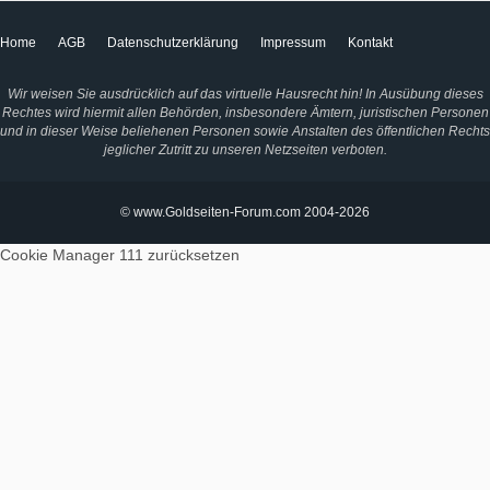
Home
AGB
Datenschutzerklärung
Impressum
Kontakt
Wir weisen Sie ausdrücklich auf das virtuelle Hausrecht hin! In Ausübung dieses
Rechtes wird hiermit allen Behörden, insbesondere Ämtern, juristischen Personen
und in dieser Weise beliehenen Personen sowie Anstalten des öffentlichen Rechts
jeglicher Zutritt zu unseren Netzseiten verboten.
© www.Goldseiten-Forum.com 2004-2026
Cookie Manager 111
zurücksetzen