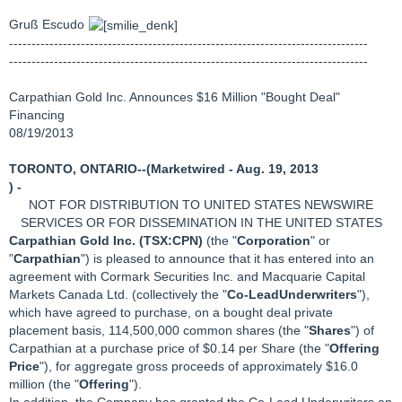
Gruß Escudo
--------------------------------------------------------------------------------
--------------------------------------------------------------------------------
Carpathian Gold Inc. Announces $16 Million "Bought Deal"
Financing
08/19/2013
TORONTO, ONTARIO--(Marketwired - Aug. 19, 2013
) -
NOT FOR DISTRIBUTION TO UNITED STATES NEWSWIRE
SERVICES OR FOR DISSEMINATION IN THE UNITED STATES
Carpathian Gold Inc. (TSX:CPN)
(the "
Corporation
" or
"
Carpathian
") is pleased to announce that it has entered into an
agreement with Cormark Securities Inc. and Macquarie Capital
Markets Canada Ltd. (collectively the "
Co-Lead
Underwriters
"),
which have agreed to purchase, on a bought deal private
placement basis, 114,500,000 common shares (the "
Shares
") of
Carpathian at a purchase price of $0.14 per Share (the "
Offering
Price
"), for aggregate gross proceeds of approximately $16.0
million (the "
Offering
").