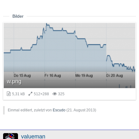
Bilder
w.png
5,31 kB
512×288
325
Einmal editiert, zuletzt von
Escudo
(
21. August 2013
)
valueman