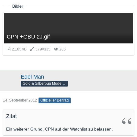
Bilder
CPN +GBU 2J.gif
21,85 kB
579×335
286
Edel Man
Gold & Silberbug Moderator
14. September 2012
Offizieller Beitrag
Zitat
Ein weiterer Grund, CPN auf der Watchlist zu belassen.