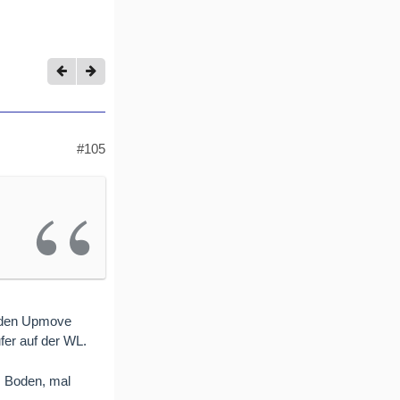
#105
n den Upmove
ufer auf der WL.
m Boden, mal