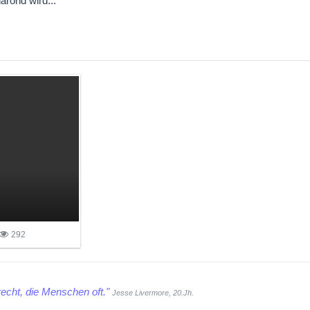
arond wird...
292
echt, die Menschen oft."
Jesse Livermore, 20.Jh.