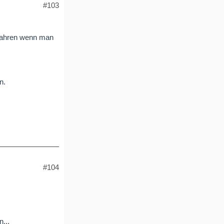
#103
erfahren wenn man
n.
#104
...