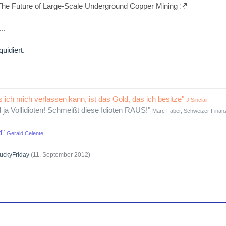
The Future of Large-Scale Underground Copper Mining
..
uidiert.
s ich mich verlassen kann, ist das Gold, das ich besitze"
J.Sinclair
d ja Vollidioten! Schmeißt diese Idioten RAUS!"
Marc Faber, Schweizer Finanz
d"
Gerald Celente
uckyFriday
(
11. September 2012
)