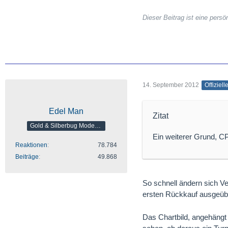
Dieser Beitrag ist eine per
14. September 2012
Offiziell
Edel Man
Zitat
Gold & Silberbug Moderator
Ein weiterer Grund, CP
Reaktionen
78.784
Beiträge
49.868
So schnell ändern sich V
ersten Rückkauf ausgeübt
Das Chartbild, angehängt 