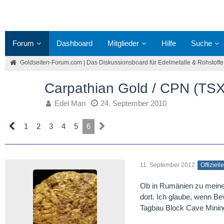
Forum
Dashboard
Mitglieder
Hilfe
Suche
Goldseiten-Forum.com | Das Diskussionsboard für Edelmetalle & Rohstoffe
Carpathian Gold / CPN (TSX
Edel Man
24. September 2010
1
2
3
4
5
6
11. September 2012
Offiziell
Ob in Rumänien zu meinen 
dort. Ich glaube, wenn Be
Tagbau Block Cave Minin