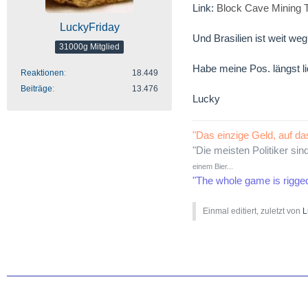
Link:
Block Cave Mining 
LuckyFriday
Und Brasilien ist weit weg.
31000g Mitglied
Habe meine Pos. längst liq
Reaktionen
18.449
Beiträge
13.476
Lucky
"Das einzige Geld, auf da
"Die meisten Politiker sin
einem Bier...
"The whole game is rigge
Einmal editiert, zuletzt von
L