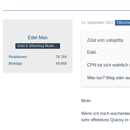
12. September 2012
Offiziell
Edel Man
Zitat von vatapitta
Gold & Silberbug Moderator
Edel,
Reaktionen
78.784
Beiträge
49.868
CPN tut sich wahrlich s
Was tun? Weg oder auf
Moin
Wenn ich mich wochenlang 
sehr effektives Quicky in