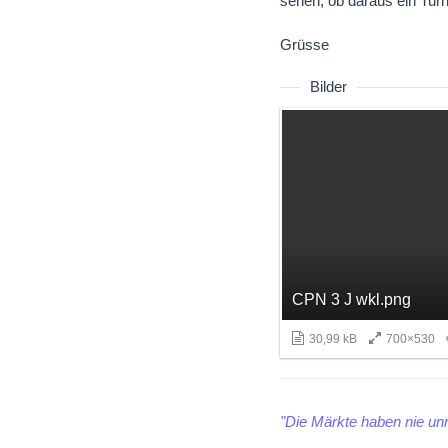
sehen, ob daraus ein Turn
Grüsse
Bilder
CPN 3 J wkl.png
30,99 kB
700×530
"Die Märkte haben nie unr