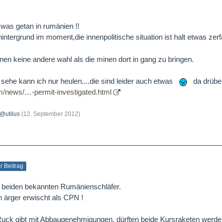
 was getan in rumänien !!
 hintergrund im moment,die innenpolitische situation ist halt etwas z
änen keine andere wahl als die minen dort in gang zu bringen.
sehe kann ich nur heulen....die sind leider auch etwas
da drübe
m/news/…-permit-investigated.html
@utilus
(
12. September 2012
)
er Beitrag
er beiden bekannten Rumänienschläfer.
 ärger erwischt als CPN !
Ruck gibt mit Abbaugenehmigungen, dürften beide Kursraketen werden