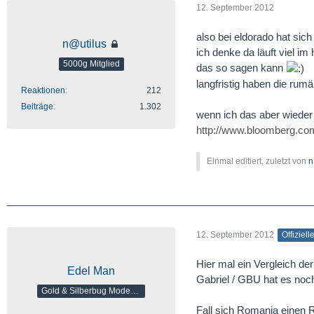
12. September 2012
also bei eldorado hat sich
n@utilus
ich denke da läuft viel im
5000g Mitglied
das so sagen kann
langfristig haben die rum
Reaktionen
212
Beiträge
1.302
wenn ich das aber wieder 
http://www.bloomberg.co
Einmal editiert, zuletzt von
n
12. September 2012
Offiziell
Hier mal ein Vergleich d
Edel Man
Gabriel / GBU hat es noch
Gold & Silberbug Moderator
Fall sich Romania einen 