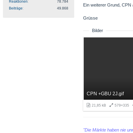
Reaktionen
78.784
Ein weiterer Grund, CPN a
Beiträge
49.868
Grüsse
Bilder
CPN +GBU 2J.gif
21,85 kB
579×335
"Die Märkte haben nie unr