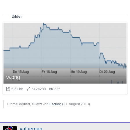
Bilder
w.png
5,31 kB
512×288
325
Einmal editiert, zuletzt von
Escudo
(
21. August 2013
)
valueman