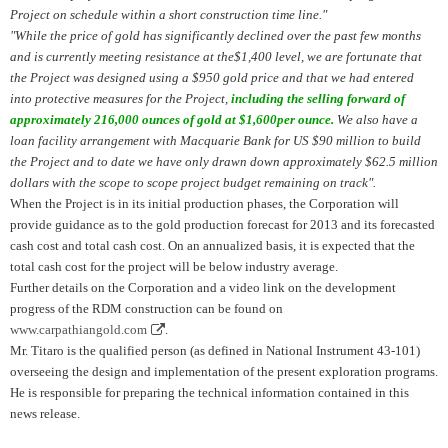
Project on schedule within a short construction time line."
"While the price of gold has significantly declined over the past few months
and is currently meeting resistance at the$1,400 level, we are fortunate that
the Project was designed using a $950 gold price and that we had entered
into protective measures for the Project,
including the selling forward of
approximately 216,000 ounces of gold at $1,600per ounce.
We also have a
loan facility arrangement with Macquarie Bank for US $90 million to build
the Project and to date we have only drawn down approximately $62.5 million
dollars with the scope to scope project budget remaining on track".
When the Project is in its initial production phases, the Corporation will
provide guidance as to the gold production forecast for 2013 and its forecasted
cash cost and total cash cost. On an annualized basis, it is expected that the
total cash cost for the project will be below industry average.
Further details on the Corporation and a video link on the development
progress of the RDM construction can be found on
www.carpathiangold.com
.
Mr. Titaro is the qualified person (as defined in National Instrument 43-101)
overseeing the design and implementation of the present exploration programs.
He is responsible for preparing the technical information contained in this
news release.