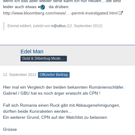
wenn ich das aber wieder sehe kann ich nur heulen....die sind
leider auch etwas
da drüben.
http://www.bloomberg.com/news/…-permit-investigated.html
Einmal editiert, zuletzt von
n@utilus
(
12. September 2012
)
Edel Man
Gold & Silberbug Moderator
12. September 2012
Offizieller Beitrag
Hier mal ein Vergleich der beiden bekannten Rumänienschläfer.
Gabriel / GBU hat es noch ärger erwischt als CPN !
Fall sich Romania einen Ruck gibt mit Abbaugenehmigungen,
dürften beide Kursraketen werden...
Ein weiterer Grund, CPN auf der Watchlist zu belassen.
Grüsse