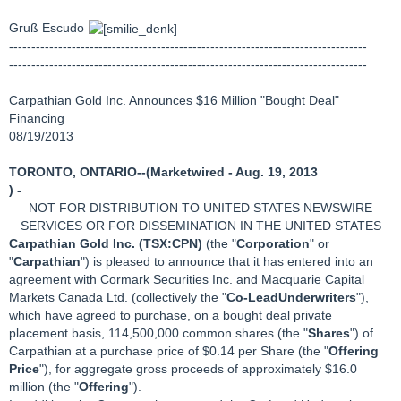
Gruß Escudo
--------------------------------------------------------------------------------
--------------------------------------------------------------------------------
Carpathian Gold Inc. Announces $16 Million "Bought Deal"
Financing
08/19/2013
TORONTO, ONTARIO--(Marketwired - Aug. 19, 2013
) -
NOT FOR DISTRIBUTION TO UNITED STATES NEWSWIRE
SERVICES OR FOR DISSEMINATION IN THE UNITED STATES
Carpathian Gold Inc. (TSX:CPN)
(the "
Corporation
" or
"
Carpathian
") is pleased to announce that it has entered into an
agreement with Cormark Securities Inc. and Macquarie Capital
Markets Canada Ltd. (collectively the "
Co-Lead
Underwriters
"),
which have agreed to purchase, on a bought deal private
placement basis, 114,500,000 common shares (the "
Shares
") of
Carpathian at a purchase price of $0.14 per Share (the "
Offering
Price
"), for aggregate gross proceeds of approximately $16.0
million (the "
Offering
").