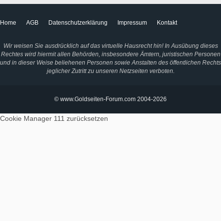
Home
AGB
Datenschutzerklärung
Impressum
Kontakt
Wir weisen Sie ausdrücklich auf das virtuelle Hausrecht hin! In Ausübung dieses
Rechtes wird hiermit allen Behörden, insbesondere Ämtern, juristischen Personen
und in dieser Weise beliehenen Personen sowie Anstalten des öffentlichen Rechts
jeglicher Zutritt zu unseren Netzseiten verboten.
© www.Goldseiten-Forum.com 2004-2026
Cookie Manager 111
zurücksetzen