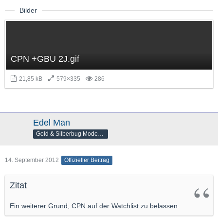
Bilder
CPN +GBU 2J.gif
21,85 kB
579×335
286
Edel Man
Gold & Silberbug Moderator
14. September 2012
Offizieller Beitrag
Zitat
Ein weiterer Grund, CPN auf der Watchlist zu belassen.