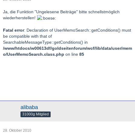
Ja, die Funktion "Ungelesene Beiträge" bitte schnellstmöglich
wiederherstellen!
Fatal error
: Declaration of UserMemoSearch::getConditions() must
be compatible with that of
SearchableMessageType::getConditions() in
/www/htdocs/w00613df/goldseitenforum/wcf/lib/data/user/mem
o/UserMemoSearch.class.php
on line
85
alibaba
31000g Mitglied
28. Oktober 2010