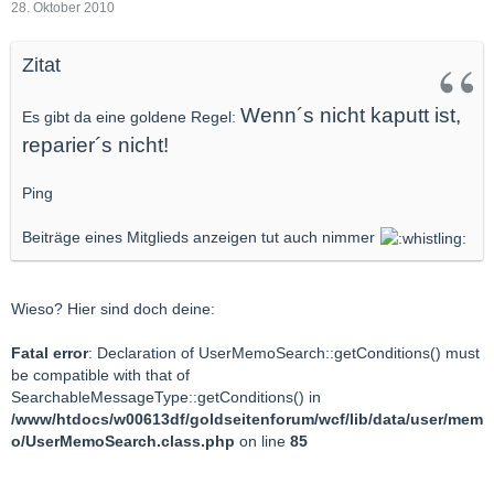
28. Oktober 2010
Zitat
Wenn´s nicht kaputt ist,
Es gibt da eine goldene Regel:
reparier´s nicht!
Ping
Beiträge eines Mitglieds anzeigen tut auch nimmer
Wieso? Hier sind doch deine:
Fatal error
: Declaration of UserMemoSearch::getConditions() must
be compatible with that of
SearchableMessageType::getConditions() in
/www/htdocs/w00613df/goldseitenforum/wcf/lib/data/user/mem
o/UserMemoSearch.class.php
on line
85