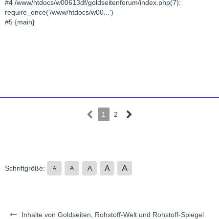
#4 /www/htdocs/w00613df/goldseitenforum/index.php(7):
require_once('/www/htdocs/w00...')
#5 {main}
1
2
A
A
Schriftgröße:
A
A
A
Inhalte von Goldseiten, Rohstoff-Welt und Rohstoff-Spiegel