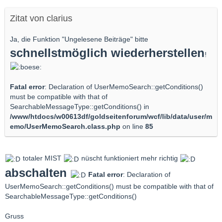
Zitat von clarius
Ja, die Funktion "Ungelesene Beiträge" bitte
schnellstmöglich wiederherstellen
!
Fatal error
: Declaration of UserMemoSearch::getConditions()
must be compatible with that of
SearchableMessageType::getConditions() in
/www/htdocs/w00613df/goldseitenforum/wcf/lib/data/user/m
emo/UserMemoSearch.class.php
on line
85
totaler MIST
nüscht funktioniert mehr richtig
abschalten
Fatal error
: Declaration of
UserMemoSearch::getConditions() must be compatible with that of
SearchableMessageType::getConditions()
Gruss