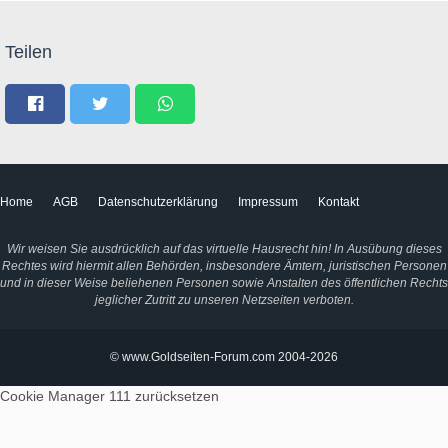
Teilen
Home
AGB
Datenschutzerklärung
Impressum
Kontakt
Wir weisen Sie ausdrücklich auf das virtuelle Hausrecht hin! In Ausübung dieses
Rechtes wird hiermit allen Behörden, insbesondere Ämtern, juristischen Personen
und in dieser Weise beliehenen Personen sowie Anstalten des öffentlichen Rechts
jeglicher Zutritt zu unseren Netzseiten verboten.
© www.Goldseiten-Forum.com 2004-2026
Cookie Manager 111
zurücksetzen