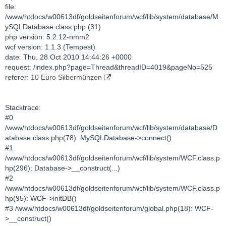
file:
/www/htdocs/w00613df/goldseitenforum/wcf/lib/system/database/M
ySQLDatabase.class.php (31)
php version: 5.2.12-nmm2
wcf version: 1.1.3 (Tempest)
date: Thu, 28 Oct 2010 14:44:26 +0000
request: /index.php?page=Thread&threadID=4019&pageNo=525
referer:
10 Euro Silbermünzen
Stacktrace:
#0
/www/htdocs/w00613df/goldseitenforum/wcf/lib/system/database/D
atabase.class.php(78): MySQLDatabase->connect()
#1
/www/htdocs/w00613df/goldseitenforum/wcf/lib/system/WCF.class.p
hp(296): Database->__construct(...)
#2
/www/htdocs/w00613df/goldseitenforum/wcf/lib/system/WCF.class.p
hp(95): WCF->initDB()
#3 /www/htdocs/w00613df/goldseitenforum/global.php(18): WCF-
>__construct()