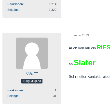
Reaktionen
1.214
Beiträge
1.320
5. Januar 2013
RIE
Auch von mir ein
Slater
an
NW-FT
Sehr netter Kontakt, reibu
100g Mitglied
Reaktionen
1
Beiträge
31