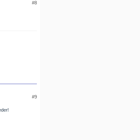
#8
#9
eder!