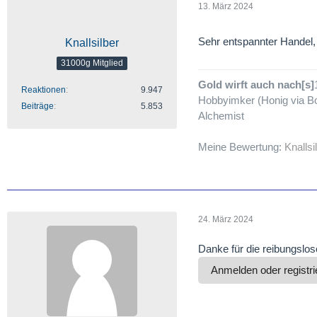
13. März 2024
Sehr entspannter Handel,
Knallsilber
31000g Mitglied
Gold wirft auch nach[s]
Reaktionen
9.947
Hobbyimker (Honig via Bo
Beiträge
5.853
Alchemist
Meine Bewertung:
Knallsi
24. März 2024
Danke für die reibungslo
Anmelden oder registri