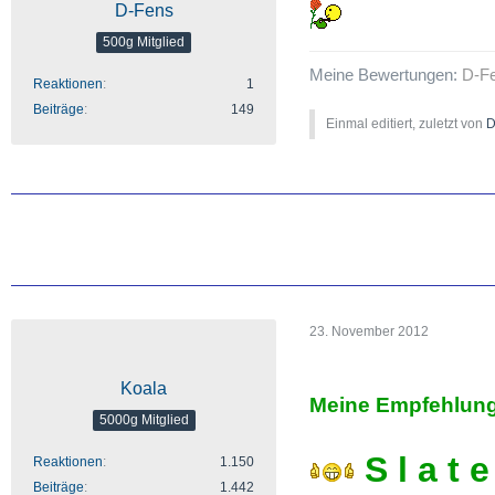
D-Fens
500g Mitglied
Meine Bewertungen:
D-F
Reaktionen
1
Beiträge
149
Einmal editiert, zuletzt von
D
23. November 2012
Koala
Meine Empfehlung
5000g Mitglied
S l a t e
Reaktionen
1.150
Beiträge
1.442