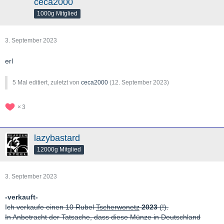
ceca2000
1000g Mitglied
3. September 2023
erl
5 Mal editiert, zuletzt von
ceca2000
(
12. September 2023
)
3
lazybastard
12000g Mitglied
3. September 2023
-verkauft-
I
ch verkaufe einen 10 Rubel
Tscherwonetz
2023
(!).
In Anbetracht der Tatsache, dass diese Münze in Deutschland