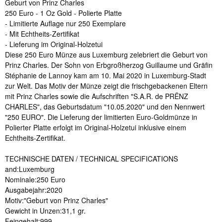
Geburt von Prinz Charles
250 Euro - 1 Oz Gold - Polierte Platte
- Limitierte Auflage nur 250 Exemplare
- Mit Echtheits-Zertifikat
- Lieferung im Original-Holzetui
Diese 250 Euro Münze aus Luxemburg zelebriert die Geburt von
Prinz Charles. Der Sohn von Erbgroßherzog Guillaume und Gräfin
Stéphanie de Lannoy kam am 10. Mai 2020 in Luxemburg-Stadt
zur Welt. Das Motiv der Münze zeigt die frischgebackenen Eltern
mit Prinz Charles sowie die Aufschriften "S.A.R. de PRËNZ
CHARLES", das Geburtsdatum "10.05.2020" und den Nennwert
"250 EURO". Die Lieferung der limitierten Euro-Goldmünze in
Polierter Platte erfolgt im Original-Holzetui inklusive einem
Echtheits-Zertifikat.
TECHNISCHE DATEN / TECHNICAL SPECIFICATIONS
and:Luxemburg
Nominale:250 Euro
Ausgabejahr:2020
Motiv:"Geburt von Prinz Charles"
Gewicht in Unzen:31,1 gr.
Feingehalt:999