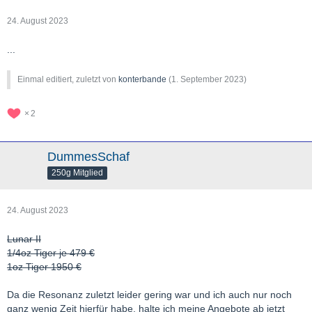
24. August 2023
...
Einmal editiert, zuletzt von
konterbande
(
1. September 2023
)
2
DummesSchaf
250g Mitglied
24. August 2023
Lunar II
1/4oz Tiger je 479 €
1oz Tiger 1950 €
Da die Resonanz zuletzt leider gering war und ich auch nur noch
ganz wenig Zeit hierfür habe, halte ich meine Angebote ab jetzt