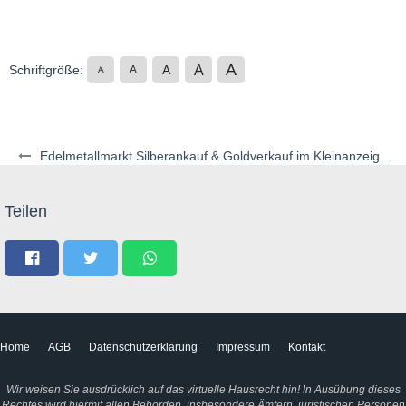
A
A
Schriftgröße:
A
A
A
Edelmetallmarkt Silberankauf & Goldverkauf im Kleinanzeigenstil
Teilen
Home
AGB
Datenschutzerklärung
Impressum
Kontakt
Wir weisen Sie ausdrücklich auf das virtuelle Hausrecht hin! In Ausübung dieses
Rechtes wird hiermit allen Behörden, insbesondere Ämtern, juristischen Personen