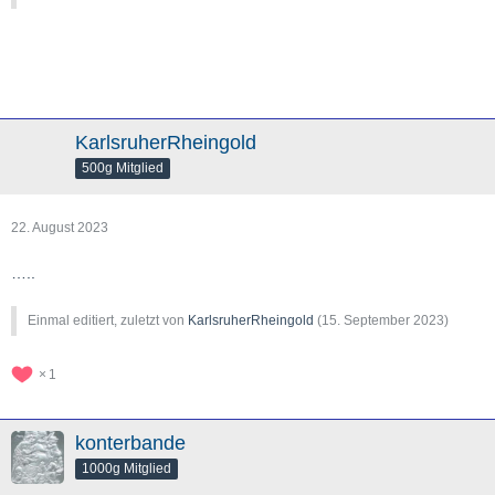
KarlsruherRheingold
500g Mitglied
22. August 2023
…..
Einmal editiert, zuletzt von
KarlsruherRheingold
(
15. September 2023
)
1
konterbande
1000g Mitglied