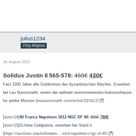
julius1234
250g Mitglied
26. August 2023
Solidus Justin II 565-578:
450€
430€
Fast 1500 Jahre alte Goldmünze des byzantinischen Reiches. Erworben
bei Leu Numismatik, einem der weltweit renommiertesten Auktionshäuser
für antike Münzen (
leunumismatik.com/en/lot/23/1613
)
[size=14]
40 Francs Napoleon 1812 NGC XF 40:
800€
780€
[size=10]Schöne Goldpatina, erworben bei Stack‘s
(
https://auctions.stacksbowers.…mint-napoleon-i-ngc-ef-40
)