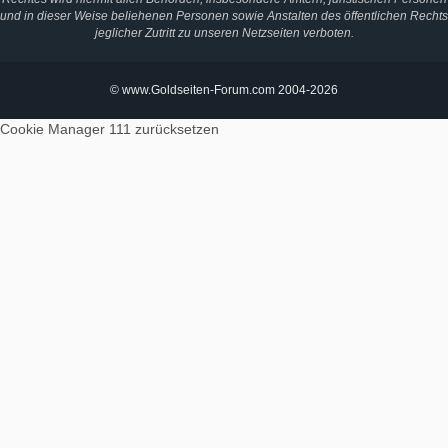
und in dieser Weise beliehenen Personen sowie Anstalten des öffentlichen Rechts
jeglicher Zutritt zu unseren Netzseiten verboten.
© www.Goldseiten-Forum.com 2004-2026
Cookie Manager 111
zurücksetzen