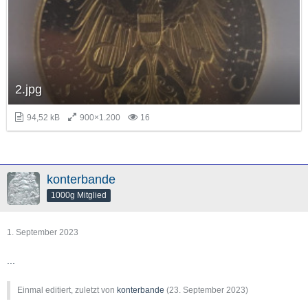
2.jpg
94,52 kB
900×1.200
16
konterbande
1000g Mitglied
1. September 2023
...
Einmal editiert, zuletzt von
konterbande
(
23. September 2023
)