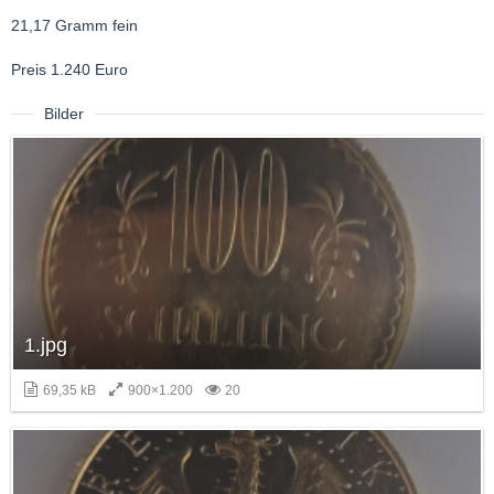
21,17 Gramm fein
Preis 1.240 Euro
Bilder
1.jpg
69,35 kB
900×1.200
20