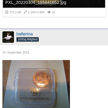
PXL_20220304_155841652.jpg
373,1 kB
1.200×1.600
10
ballerina
1000g Mitglied
15. September 2023