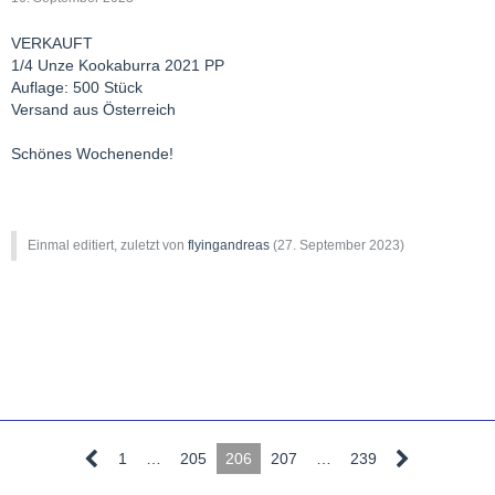
VERKAUFT
1/4 Unze Kookaburra 2021 PP
Auflage: 500 Stück
Versand aus Österreich
Schönes Wochenende!
Einmal editiert, zuletzt von
flyingandreas
(
27. September 2023
)
1
…
205
206
207
…
239