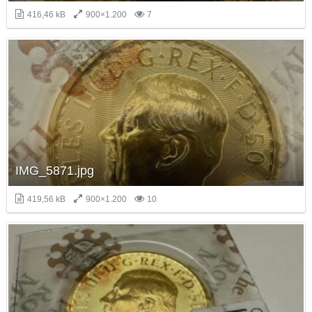
416,46 kB
900×1.200
7
IMG_5871.jpg
419,56 kB
900×1.200
10