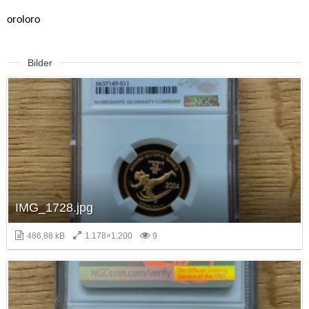
oroloro
Bilder
IMG_1728.jpg
486,88 kB
1.178×1.200
9