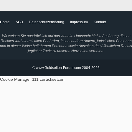
Home
AGB
Datenschutzerklärung
Impressum
Kontakt
Wir weisen Sie ausdrücklich auf das virtuelle Hausrecht hin! In Ausübung dieses
Rechtes wird hiermit allen Behörden, insbesondere Ämtern, juristischen Personen
und in dieser Weise beliehenen Personen sowie Anstalten des öffentlichen Rechts
jeglicher Zutritt zu unseren Netzseiten verboten.
© www.Goldseiten-Forum.com 2004-2026
Cookie Manager 111
zurücksetzen