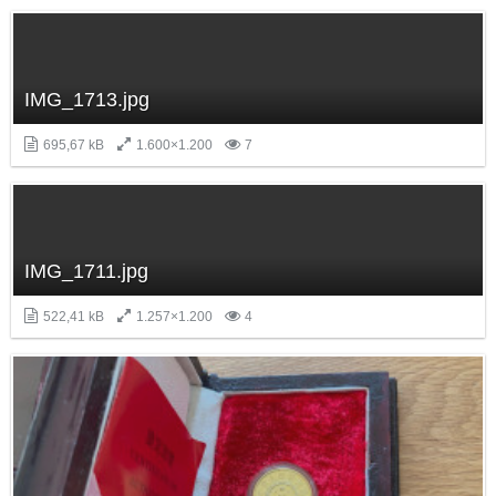
IMG_1713.jpg
695,67 kB
1.600×1.200
7
IMG_1711.jpg
522,41 kB
1.257×1.200
4