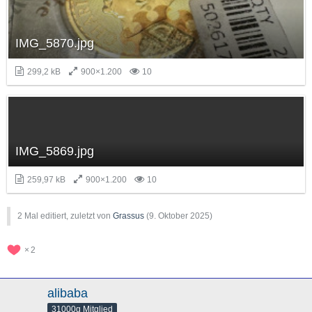
IMG_5870.jpg
299,2 kB
900×1.200
10
IMG_5869.jpg
259,97 kB
900×1.200
10
2 Mal editiert, zuletzt von
Grassus
(
9. Oktober 2025
)
2
alibaba
31000g Mitglied