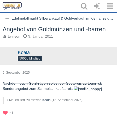
Edelmetallmarkt Silberankauf & Goldverkauf im Kleinanzeigenstil
Angebot von Goldmünzen und -barren
twinson
9. Januar 2011
Koala
5000g Mitglied
9. September 2025
Nachdem euch Geizkrägen selbst der Spotpreis zu teuer ist.
Sonderangebot zum Schmelzankaufspreis
7 Mal editiert, zuletzt von
Koala
(
12. September 2025
)
1