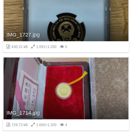
IMG_1727.jpg
430,31 kB
1.091×1.200
5
IMG_1714.jpg
729,73 kB
1.600×1.200
4