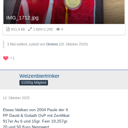
IMG_1712.jpg
651,4 kB
1.600×1.200
4
3 Mal editiert, zuletzt von
Oroloro
(
20. Oktober 2025
)
1
Weizenbiertrinker
31000g Mitglied
12. Oktober 2025
Etwas Vatikan von 2004 Paule der II.
PP David & Goliath OvP mit Zertifikat
917er Au 6 und 15gr. Fein 19,257gr.
20 und 50 €uro Nennwert.