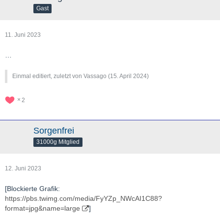
Gast
11. Juni 2023
…
Einmal editiert, zuletzt von Vassago (
15. April 2024
)
2
Sorgenfrei
31000g Mitglied
12. Juni 2023
[Blockierte Grafik:
https://pbs.twimg.com/media/FyYZp_NWcAI1C88?
format=jpg&name=large
]