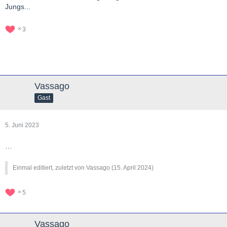
Jungs...
3
Vassago
Gast
5. Juni 2023
…
Einmal editiert, zuletzt von Vassago (
15. April 2024
)
5
Vassago