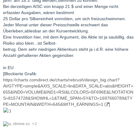
jährl. am 18.3. fällig werden,stemmen zu können.
Bei derzeitigen AISC von knapp 21 $ und einer Menge nicht
erfasster Ausgaben, wären bestimmt
25 Dollar pro Silbereinheit vonnöten, um sich freizuschwimmen.
Jeder Monat unter dieser Preisschwelle erschwert das
Überleben,ablesbar an der Kursentwicklung.
Eine Investition hier, mit dem Argument, die Aktie ist ja saubillig, das
Risiko also klein...ist Selbst-
betrug. Dem sehr niedrigen Aktienkurs steht ja i.d.R. eine höhere
Anzahl gehaltener Aktien gegenüber.
in EU:
[Blockierte Grafik:
https://charts.comdirect.de/charts/rebrush/design_big.chart?
AVGTYPE=simple&AXIS_SCALE=lin&DATA_SCALE=abs&HEIGHT=
655&IND0=VOLUME&IND1=RSI&LCOLORS=5F696E&LNOTATION
S=81574728&SHOWHL=1&TIME_SPAN=5Y&TO=1697660789&TY
PE=MOUNTAIN&WIDTH=645&WITH_EARNINGS=1
]
2