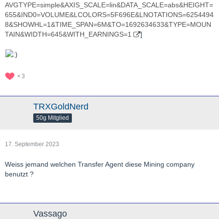
AVGTYPE=simple&AXIS_SCALE=lin&DATA_SCALE=abs&HEIGHT=
655&IND0=VOLUME&LCOLORS=5F696E&LNOTATIONS=6254494
8&SHOWHL=1&TIME_SPAN=6M&TO=1692634633&TYPE=MOUN
TAIN&WIDTH=645&WITH_EARNINGS=1
]
3
TRXGoldNerd
50g Mitglied
17. September 2023
Weiss jemand welchen Transfer Agent diese Mining company
benutzt ?
Vassago