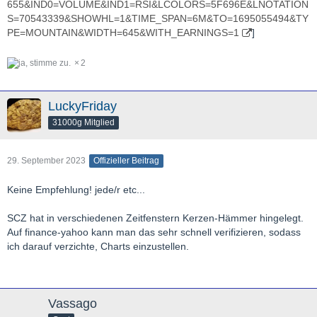
655&IND0=VOLUME&IND1=RSI&LCOLORS=5F696E&LNOTATION
S=70543339&SHOWHL=1&TIME_SPAN=6M&TO=1695055494&TY
PE=MOUNTAIN&WIDTH=645&WITH_EARNINGS=1
]
2
LuckyFriday
31000g Mitglied
29. September 2023
Offizieller Beitrag
Keine Empfehlung! jede/r etc...
SCZ hat in verschiedenen Zeitfenstern Kerzen-Hämmer hingelegt.
Auf finance-yahoo kann man das sehr schnell verifizieren, sodass
ich darauf verzichte, Charts einzustellen.
Vassago