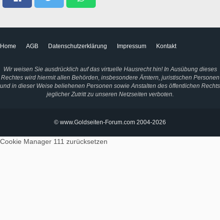
Home
AGB
Datenschutzerklärung
Impressum
Kontakt
Wir weisen Sie ausdrücklich auf das virtuelle Hausrecht hin! In Ausübung dieses
Rechtes wird hiermit allen Behörden, insbesondere Ämtern, juristischen Personen
und in dieser Weise beliehenen Personen sowie Anstalten des öffentlichen Rechts
jeglicher Zutritt zu unseren Netzseiten verboten.
© www.Goldseiten-Forum.com 2004-2026
Cookie Manager 111
zurücksetzen