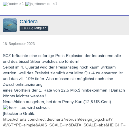
1
1
Caldera
31000g Mitglied
18. September 2023
SCZ bräuchte eine sofortige Preis-Explosion der Industriemetalle
und des bissel Silber ,welches sie fördern!
Selbst im 4. Quartal wird der Preisanstieg noch kaum wirksam
werden, weil das Preistief ziemlich erst Mitte Qu.-4 zu erwarten ist
und das vllt. 10% tiefer. Also müssen sie möglichst noch eine
Zwischenfinanzierung
eines Großteils der 1. Rate von 22,5 Mio.$ hinbekommen ! Danach
könnts leichter werden !
Neue Aktien ausgeben, bei dem Penny-Kurs(12,5 US-Cent)
...es wird schwer.
[Blockierte Grafik:
https://charts.comdirect.de/charts/rebrush/design_big.chart?
AVGTYPE=simple&AXIS_SCALE=lin&DATA_SCALE=abs&HEIGHT=