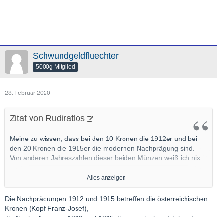
Schwundgeldfluechter
5000g Mitglied
28. Februar 2020
Zitat von Rudiratlos
Meine zu wissen, dass bei den 10 Kronen die 1912er und bei
den 20 Kronen die 1915er die modernen Nachprägung sind.
Von anderen Jahreszahlen dieser beiden Münzen weiß ich nix.
Meines Wissens ist 1892 der Nachprägejahrgang der 4er und
Alles anzeigen
8er Gulden aus Österreich, vielleicht wurde da was verwechselt.
Bei den Dukaten ist es auch 1915, genauso bei den 100
Die Nachprägungen 1912 und 1915 betreffen die österreichischen
Kronen.
Kronen (Kopf Franz-Josef),