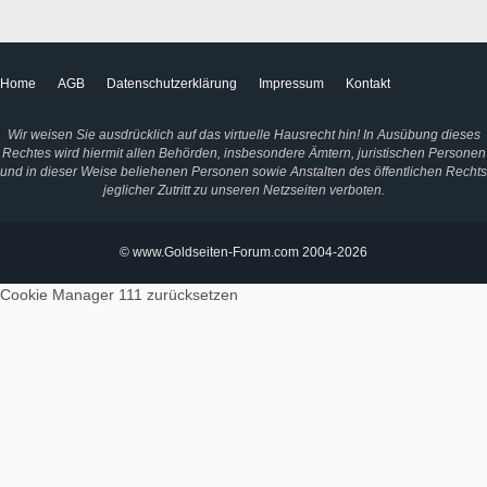
Home
AGB
Datenschutzerklärung
Impressum
Kontakt
Wir weisen Sie ausdrücklich auf das virtuelle Hausrecht hin! In Ausübung dieses
Rechtes wird hiermit allen Behörden, insbesondere Ämtern, juristischen Personen
und in dieser Weise beliehenen Personen sowie Anstalten des öffentlichen Rechts
jeglicher Zutritt zu unseren Netzseiten verboten.
© www.Goldseiten-Forum.com 2004-2026
Cookie Manager 111
zurücksetzen