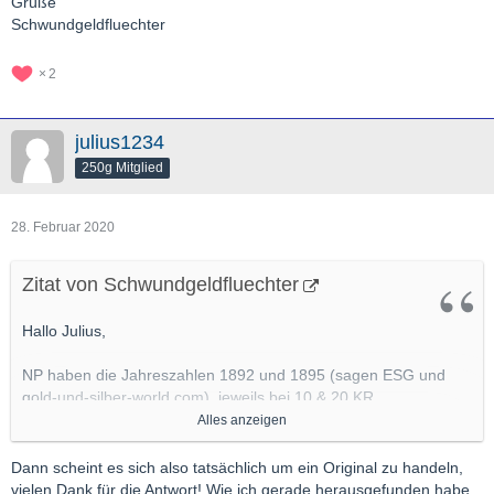
Grüße
Schwundgeldfluechter
2
julius1234
250g Mitglied
28. Februar 2020
Zitat von Schwundgeldfluechter
Hallo Julius,
NP haben die Jahreszahlen 1892 und 1895 (sagen ESG und
gold-und-silber-world.com), jeweils bei 10 & 20 KR.
Alles anzeigen
Bei den 100 KR gibt es wohl NP für 1908.
Dann scheint es sich also tatsächlich um ein Original zu handeln,
Grüße
vielen Dank für die Antwort! Wie ich gerade herausgefunden habe,