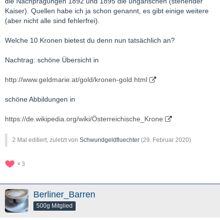
die Nachprägungen 1892 und 1895 die ungarischen (stehender
Sollte ich falsch liegen, wäre ich um Berichtigung dankbar.
Kaiser). Quellen habe ich ja schon genannt, es gibt einige weitere
(aber nicht alle sind fehlerfrei).
Wer übrigens 10er und 20er Kronen sucht, ich biete gerade
Welche 10 Kronen bietest du denn nun tatsächlich an?
welche an, NPs und Originale...
Nachtrag: schöne Übersicht in
http://www.geldmarie.at/gold/kronen-gold.html
schöne Abbildungen in
https://de.wikipedia.org/wiki/Österreichische_Krone
2 Mal editiert, zuletzt von
Schwundgeldfluechter
(
29. Februar 2020
)
3
Berliner_Barren
500g Mitglied