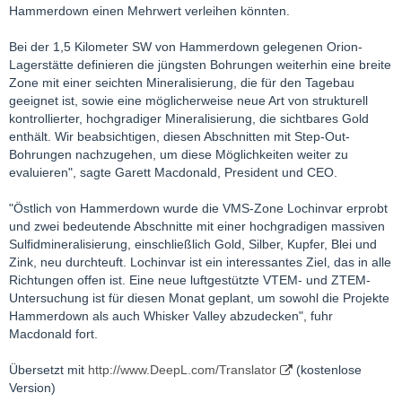
Hammerdown einen Mehrwert verleihen könnten.
Bei der 1,5 Kilometer SW von Hammerdown gelegenen Orion-
Lagerstätte definieren die jüngsten Bohrungen weiterhin eine breite
Zone mit einer seichten Mineralisierung, die für den Tagebau
geeignet ist, sowie eine möglicherweise neue Art von strukturell
kontrollierter, hochgradiger Mineralisierung, die sichtbares Gold
enthält. Wir beabsichtigen, diesen Abschnitten mit Step-Out-
Bohrungen nachzugehen, um diese Möglichkeiten weiter zu
evaluieren", sagte Garett Macdonald, President und CEO.
"Östlich von Hammerdown wurde die VMS-Zone Lochinvar erprobt
und zwei bedeutende Abschnitte mit einer hochgradigen massiven
Sulfidmineralisierung, einschließlich Gold, Silber, Kupfer, Blei und
Zink, neu durchteuft. Lochinvar ist ein interessantes Ziel, das in alle
Richtungen offen ist. Eine neue luftgestützte VTEM- und ZTEM-
Untersuchung ist für diesen Monat geplant, um sowohl die Projekte
Hammerdown als auch Whisker Valley abzudecken", fuhr
Macdonald fort.
Übersetzt mit
http://www.DeepL.com/Translator
(kostenlose
Version)