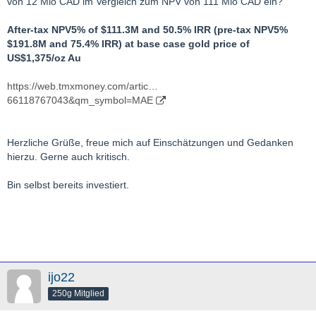
von 12 Mio CAD im Vergleich zum NPV von 111 Mio CAD ein?
After-tax NPV
5
%
of $111.3M and 50.5% IRR (pre-tax NPV
5%
$191.8M and 75.4% IRR) at base case gold price of
US$1,375/oz Au
https://web.tmxmoney.com/artic…
66118767043&qm_symbol=MAE
Herzliche Grüße, freue mich auf Einschätzungen und Gedanken
hierzu. Gerne auch kritisch.
Bin selbst bereits investiert.
ijo22
250g Mitglied