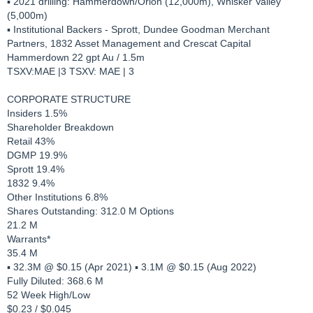
▪ 2021 drilling: Hammerdown/Orion (12,000m), Whisker Valley
(5,000m)
▪ Institutional Backers - Sprott, Dundee Goodman Merchant
Partners, 1832 Asset Management and Crescat Capital
Hammerdown 22 gpt Au / 1.5m
TSXV:MAE |3 TSXV: MAE | 3
CORPORATE STRUCTURE
Insiders 1.5%
Shareholder Breakdown
Retail 43%
DGMP 19.9%
Sprott 19.4%
1832 9.4%
Other Institutions 6.8%
Shares Outstanding: 312.0 M Options
21.2 M
Warrants*
35.4 M
▪ 32.3M @ $0.15 (Apr 2021) ▪ 3.1M @ $0.15 (Aug 2022)
Fully Diluted: 368.6 M
52 Week High/Low
$0.23 / $0.045