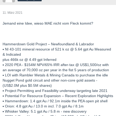
11. März 2021
Jemand eine Idee, wieso MAE nicht vom Fleck kommt?
Hammerdown Gold Project – Newfoundland & Labrador
▪ NI 43-101 mineral resource of 521 k oz @ 5.64 gpt Au Measured
& Indicated
plus 466k oz @ 4.49 gpt Inferred
▪ 2020 PEA - $154M NPV/65% IRR after-tax @ US$1,500/oz with
an average of 70,000 oz per year in the fist 5 years of production
▪ LOI with Rambler Metals & Mining Canada to purchase the idle
Nugget Pond gold circuit and other non-core gold assets -
(US$2.0M plus $0.5M shares)
▪ Project Permitting and Feasibility underway targeting late 2021
▪ Potential For Resource Expansion – Recent Exploration Highlights
▪ Hammerdown: 1.4 gpt Au / 92.1m inside the PEA open pit shell
▪ Orion: 4.8 gpt Au / 13.0 m incl. 7.0 gpt Au / 8.1m
▪ Whisker Valley: 5.1 gpt Au / 5.8 m - new discovery