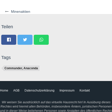
Minenaktien
Teilen
Tags
Commander, Anaconda
Home
AGB
Datenschutzerklärung
Impressum
Kontakt
Wir weisen Sie ausdrücklich auf das virtuelle Hausrecht hin! In Ausübung dieses
Rechtes wird hiermit allen Behörden, insbesondere Ämtern, juristischen Personen
und in dieser Weise beliehenen Personen sowie Anstalten des öffentlichen Rechts