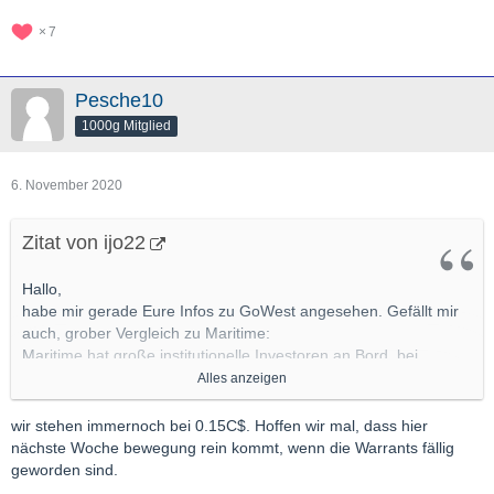
7
Pesche10
1000g Mitglied
6. November 2020
Zitat von ijo22
Hallo,
habe mir gerade Eure Infos zu GoWest angesehen. Gefällt mir
auch, grober Vergleich zu Maritime:
Maritime hat große institutionelle Investoren an Bord, bei
GoWest ist mir hiervon noch nichts bekannt, sind meines
Alles anzeigen
Wissens auf der Suche.
wir stehen immernoch bei 0.15C$. Hoffen wir mal, dass hier
Das kann ein Vor- und Nachteil sein: Vorteil: Double Check und
nächste Woche bewegung rein kommt, wenn die Warrants fällig
Vertrauensbeweis, Nachteil sind die meist recht vorteilhaften
geworden sind.
Konditionen bei Kapitalerhöhungen für die Instis, gerade auch