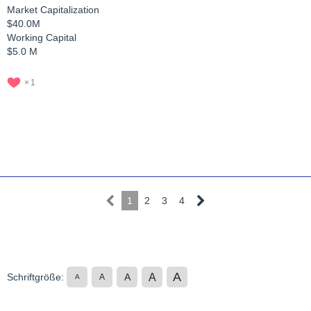
Market Capitalization
$40.0M
Working Capital
$5.0 M
1
1
2
3
4
A
A
Schriftgröße:
A
A
A