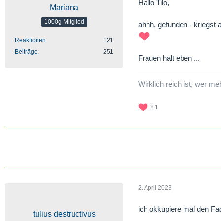
Hallo Tilo,
Mariana
1000g Mitglied
ahhh, gefunden - kriegst 
Reaktionen
121
Beiträge
251
Frauen halt eben ...
Wirklich reich ist, wer me
1
2. April 2023
ich okkupiere mal den F
tulius destructivus