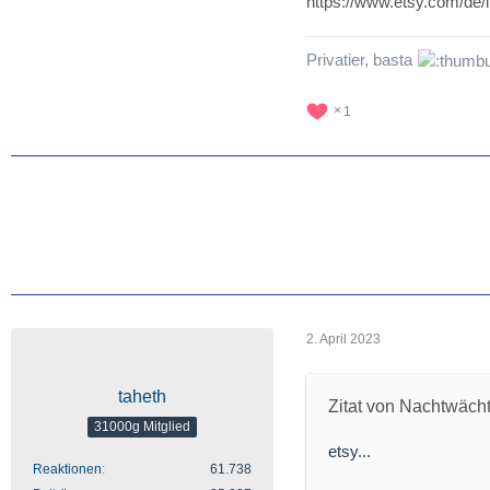
https://www.etsy.com/
Privatier, basta
1
2. April 2023
taheth
Zitat von Nachtwäch
31000g Mitglied
etsy...
Reaktionen
61.738