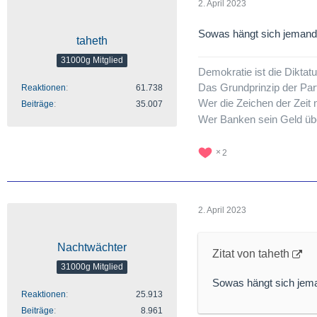
2. April 2023
Sowas hängt sich jeman
taheth
31000g Mitglied
Demokratie ist die Dikta
Das Grundprinzip der Par
Reaktionen
61.738
Wer die Zeichen der Zeit n
Beiträge
35.007
Wer Banken sein Geld übe
2
2. April 2023
Nachtwächter
Zitat von taheth
31000g Mitglied
Sowas hängt sich je
Reaktionen
25.913
Beiträge
8.961