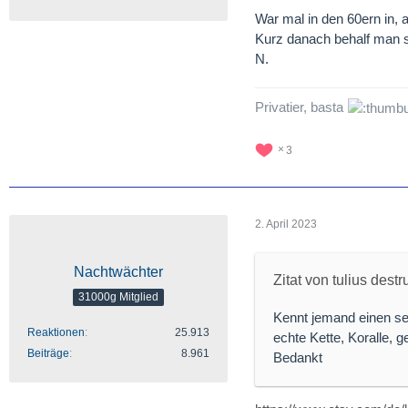
War mal in den 60ern in, 
Kurz danach behalf man s
N.
Privatier, basta
3
2. April 2023
Nachtwächter
Zitat von tulius destr
31000g Mitglied
Kennt jemand einen s
Reaktionen
25.913
echte Kette, Koralle, 
Beiträge
8.961
Bedankt