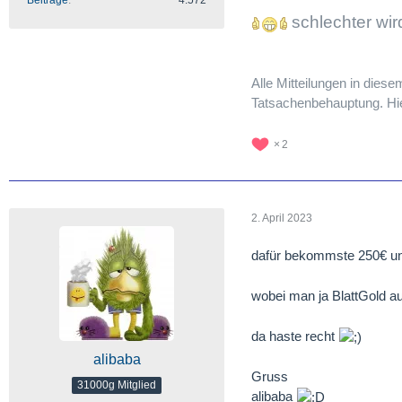
schlechter wi
Alle Mitteilungen in dies
Tatsachenbehauptung. Hier
2
2. April 2023
dafür bekommste 250€ u
wobei man ja BlattGold a
da haste recht
alibaba
Gruss
31000g Mitglied
alibaba