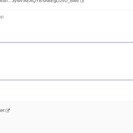
de/listin…3y8A-AEAQYBSABEgLf2vD_BwE
ter