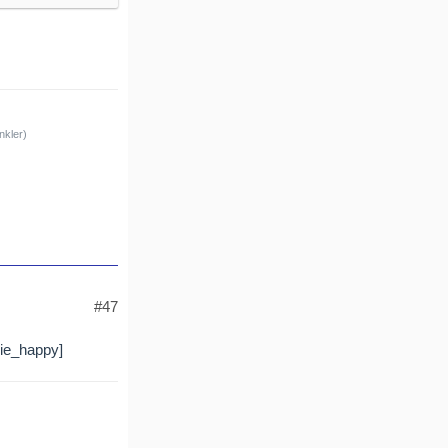
nkler)
#47