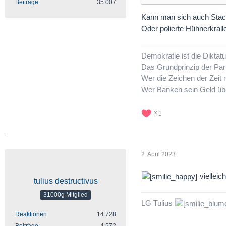
Beiträge
35.007
Kann man sich auch Stac
Oder polierte Hühnerkrall
Demokratie ist die Dikta
Das Grundprinzip der Par
Wer die Zeichen der Zeit n
Wer Banken sein Geld übe
1
2. April 2023
vielleic
tulius destructivus
31000g Mitglied
LG Tulius
Reaktionen
14.728
Beiträge
4.572