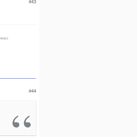
#43
nkler)
#44