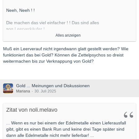
Neeh, Neeh ! !
Die machen das viel einfacher ! ! Das sind alles
sog.Leerverkäufer !
Alles anzeigen
Die haben das Gold nur auf dem Papaier, und verkaufen dann
die Papiere wieder,
Muß ein Leerverauf nicht irgendwann glatt gestellt werden? Wie
funktioniert das bei Gold? Können die Zettelpsychos so dreist
wenn der Kurs fällt, und die Differenz ist dann ihr Gewinn ! !
weitermachen bis zur Verknappung von Gold?
Gold ... Meinungen und Diskussionen
Mariana
30. Juli 2025
Zitat von noli.melavo
... Wenn es nur bei einem der Edelmetalle einen Lieferausfall
gibt, gibt es einen Bank Run und keine drei Tage später sind
dann alle Edelmetalle nicht mehr lieferbar! ...