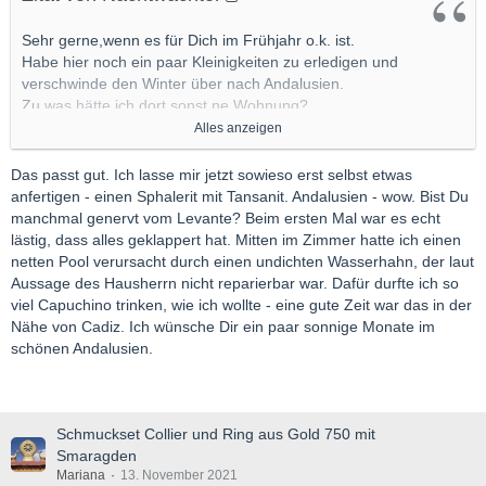
Sehr gerne,wenn es für Dich im Frühjahr o.k. ist.
Habe hier noch ein paar Kleinigkeiten zu erledigen und
verschwinde den Winter über nach Andalusien.
Zu was hätte ich dort sonst ne Wohnung?
Habe echt keinen Bock zum Schneeschippen.
Alles anzeigen
Gerne PN erwünscht.
Gruß
Das passt gut. Ich lasse mir jetzt sowieso erst selbst etwas
Nachtwächter
anfertigen - einen Sphalerit mit Tansanit. Andalusien - wow. Bist Du
manchmal genervt vom Levante? Beim ersten Mal war es echt
lästig, dass alles geklappert hat. Mitten im Zimmer hatte ich einen
netten Pool verursacht durch einen undichten Wasserhahn, der laut
Aussage des Hausherrn nicht reparierbar war. Dafür durfte ich so
viel Capuchino trinken, wie ich wollte - eine gute Zeit war das in der
Nähe von Cadiz. Ich wünsche Dir ein paar sonnige Monate im
schönen Andalusien.
Schmuckset Collier und Ring aus Gold 750 mit
Smaragden
Mariana
13. November 2021