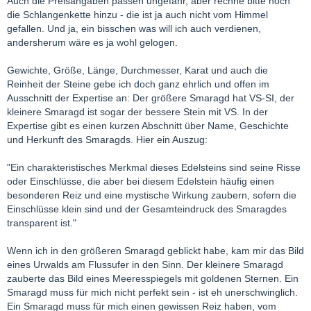
Auch die Preisangaben passen ungefähr, aber rechne bitte noch
die Schlangenkette hinzu - die ist ja auch nicht vom Himmel
gefallen. Und ja, ein bisschen was will ich auch verdienen,
andersherum wäre es ja wohl gelogen.
Gewichte, Größe, Länge, Durchmesser, Karat und auch die
Reinheit der Steine gebe ich doch ganz ehrlich und offen im
Ausschnitt der Expertise an: Der größere Smaragd hat VS-SI, der
kleinere Smaragd ist sogar der bessere Stein mit VS. In der
Expertise gibt es einen kurzen Abschnitt über Name, Geschichte
und Herkunft des Smaragds. Hier ein Auszug:
"Ein charakteristisches Merkmal dieses Edelsteins sind seine Risse
oder Einschlüsse, die aber bei diesem Edelstein häufig einen
besonderen Reiz und eine mystische Wirkung zaubern, sofern die
Einschlüsse klein sind und der Gesamteindruck des Smaragdes
transparent ist."
Wenn ich in den größeren Smaragd geblickt habe, kam mir das Bild
eines Urwalds am Flussufer in den Sinn. Der kleinere Smaragd
zauberte das Bild eines Meeresspiegels mit goldenen Sternen. Ein
Smaragd muss für mich nicht perfekt sein - ist eh unerschwinglich.
Ein Smaragd muss für mich einen gewissen Reiz haben, vom