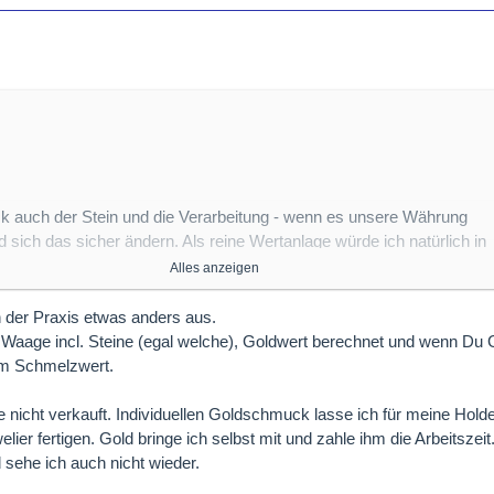
k auch der Stein und die Verarbeitung - wenn es unsere Währung
rd sich das sicher ändern. Als reine Wertanlage würde ich natürlich in
n. Schmuck ist da in einer anderen Liga. Damit erfreut man seine
Alles anzeigen
 in der Praxis etwas anders aus.
ngebote an Smaragd-Goldschmuck in dieser Qualität. Du wirst feststel
e Waage incl. Steine (egal welche), Goldwert berechnet und wenn Du 
wertigkeit im unteren Bereich liege.
m Schmelzwert.
e nicht verkauft. Individuellen Goldschmuck lasse ich für meine Hol
ier fertigen. Gold bringe ich selbst mit und zahle ihm die Arbeitszeit.
sehe ich auch nicht wieder.