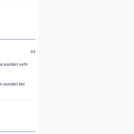
#4
da wurden sehr
en worden bei