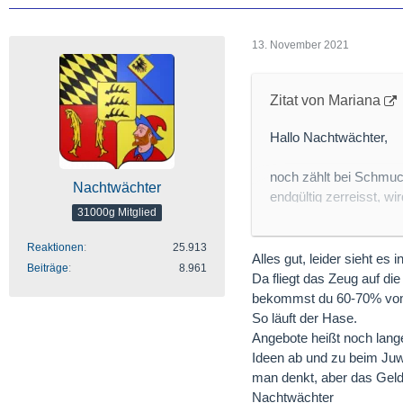
13. November 2021
Zitat von Mariana
Hallo Nachtwächter,
noch zählt bei Schmuc
Nachtwächter
endgültig zerreisst, wi
31000g Mitglied
Goldmünzen investiere
Liebste.
Reaktionen
25.913
Alles gut, leider sieht es
Beiträge
8.961
Vergleiche bitte die A
Da fliegt das Zeug auf di
dass ich im trotz Hoch
bekommst du 60-70% vo
So läuft der Hase.
Viele Grüße
Angebote heißt noch lang
Mariana
Ideen ab und zu beim Juwel
man denkt, aber das Geld 
Nachtwächter