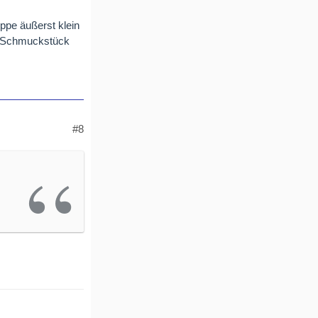
uppe äußerst klein
in Schmuckstück
#8