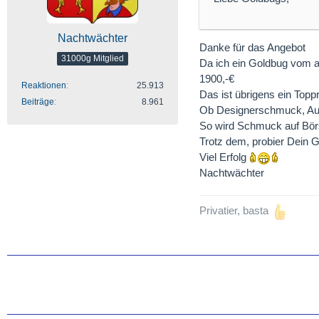
Nachtwächter
Danke für das Angebot
31000g Mitglied
Da ich ein Goldbug vom al
1900,-€
Reaktionen
25.913
Das ist übrigens ein Toppr
Beiträge
8.961
Ob Designerschmuck, Auto
So wird Schmuck auf Börs
Trotz dem, probier Dein G
Viel Erfolg
Nachtwächter
Privatier, basta