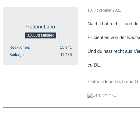
13. November 2021
Nachti hat recht....und du
PatroneLupo
31000g Mitglied
Er sieht es von der Kaufsei
Reaktionen
15.941
Und du hast recht aus Ve
Beiträge
11.486
cu DL
Plutonia lebe hoch und Go
1