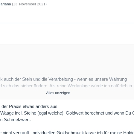
ariana
(
13. November 2021
)
k auch der Stein und die Verarbeitung - wenn es unsere Währung
rd sich das sicher ändern. Als reine Wertanlage würde ich natürlich in
n. Schmuck ist da in einer anderen Liga. Damit erfreut man seine
Alles anzeigen
 in der Praxis etwas anders aus.
ngebote an Smaragd-Goldschmuck in dieser Qualität. Du wirst feststel
e Waage incl. Steine (egal welche), Goldwert berechnet und wenn Du 
wertigkeit im unteren Bereich liege.
m Schmelzwert.
e nicht verkauft. Individuellen Goldschmuck lasse ich für meine Hol