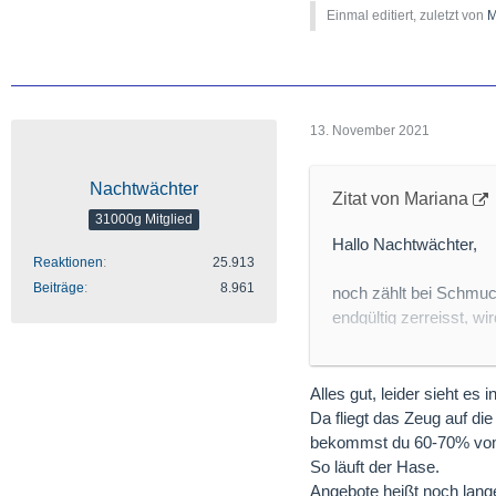
Einmal editiert, zuletzt von
M
13. November 2021
Nachtwächter
Zitat von Mariana
31000g Mitglied
Hallo Nachtwächter,
Reaktionen
25.913
Beiträge
8.961
noch zählt bei Schmuc
endgültig zerreisst, wi
Goldmünzen investiere
Liebste.
Alles gut, leider sieht es
Vergleiche bitte die A
Da fliegt das Zeug auf di
dass ich im trotz Hoch
bekommst du 60-70% vo
So läuft der Hase.
Viele Grüße
Angebote heißt noch lang