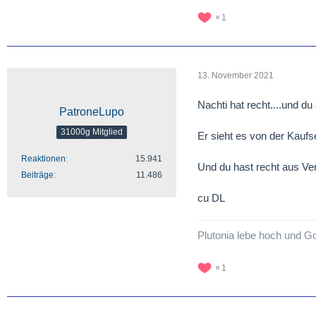
1
13. November 2021
Nachti hat recht....und du
PatroneLupo
31000g Mitglied
Er sieht es von der Kaufsei
Reaktionen
15.941
Und du hast recht aus Ve
Beiträge
11.486
cu DL
Plutonia lebe hoch und Go
1