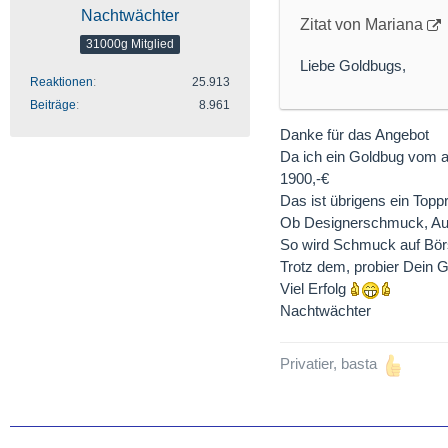
Nachtwächter
Zitat von Mariana
31000g Mitglied
Liebe Goldbugs,
Reaktionen
25.913
Beiträge
8.961
Danke für das Angebot
Da ich ein Goldbug vom al
1900,-€
Das ist übrigens ein Toppr
Ob Designerschmuck, Auto
So wird Schmuck auf Börs
Trotz dem, probier Dein G
Viel Erfolg
Nachtwächter
Privatier, basta