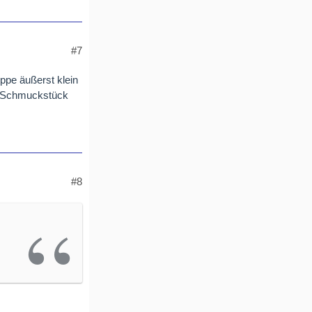
#7
uppe äußerst klein
in Schmuckstück
#8