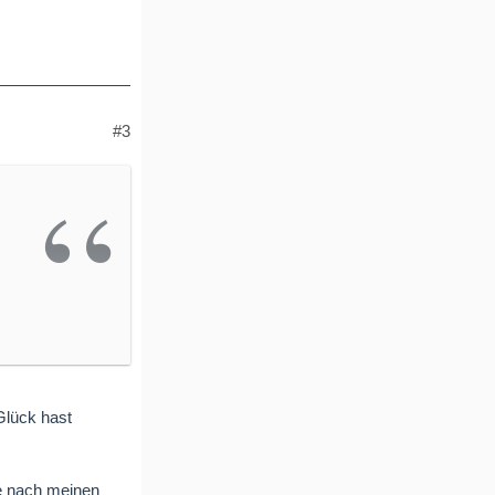
#3
len,
Glück hast
de nach meinen