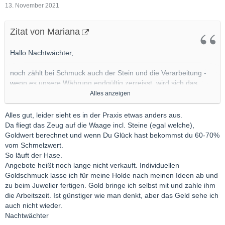
13. November 2021
Zitat von Mariana
Hallo Nachtwächter,
noch zählt bei Schmuck auch der Stein und die Verarbeitung -
wenn es unsere Währung endgültig zerreisst, wird sich das
sicher ändern. Als reine Wertanlage würde ich natürlich in
Alles anzeigen
Goldmünzen investieren. Schmuck ist da in einer anderen Liga.
Damit erfreut man seine Liebste.
Alles gut, leider sieht es in der Praxis etwas anders aus.
Da fliegt das Zeug auf die Waage incl. Steine (egal welche),
Vergleiche bitte die Angebote an Smaragd-Goldschmuck in
Goldwert berechnet und wenn Du Glück hast bekommst du 60-70%
dieser Qualität. Du wirst feststellen, dass ich im trotz
vom Schmelzwert.
Hochwertigkeit im unteren Bereich liege.
So läuft der Hase.
Angebote heißt noch lange nicht verkauft. Individuellen
Viele Grüße
Goldschmuck lasse ich für meine Holde nach meinen Ideen ab und
Mariana
zu beim Juwelier fertigen. Gold bringe ich selbst mit und zahle ihm
die Arbeitszeit. Ist günstiger wie man denkt, aber das Geld sehe ich
auch nicht wieder.
Nachtwächter