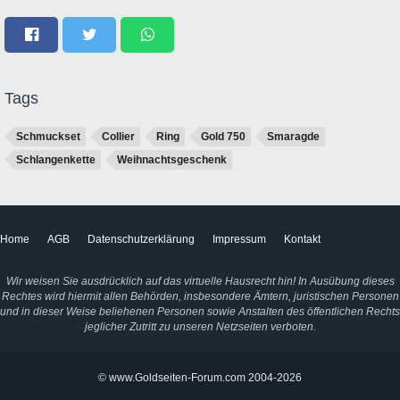
Tags
Schmuckset
Collier
Ring
Gold 750
Smaragde
Schlangenkette
Weihnachtsgeschenk
Home
AGB
Datenschutzerklärung
Impressum
Kontakt
Wir weisen Sie ausdrücklich auf das virtuelle Hausrecht hin! In Ausübung dieses
Rechtes wird hiermit allen Behörden, insbesondere Ämtern, juristischen Personen
und in dieser Weise beliehenen Personen sowie Anstalten des öffentlichen Rechts
jeglicher Zutritt zu unseren Netzseiten verboten.
© www.Goldseiten-Forum.com 2004-2026