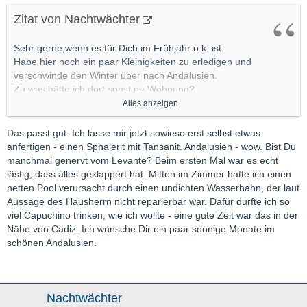
Zitat von Nachtwächter
Sehr gerne,wenn es für Dich im Frühjahr o.k. ist.
Habe hier noch ein paar Kleinigkeiten zu erledigen und
verschwinde den Winter über nach Andalusien.
Zu was hätte ich dort sonst ne Wohnung?
Habe echt keinen Bock zum Schneeschippen.
Alles anzeigen
Gerne PN erwünscht.
Gruß
Das passt gut. Ich lasse mir jetzt sowieso erst selbst etwas
Nachtwächter
anfertigen - einen Sphalerit mit Tansanit. Andalusien - wow. Bist Du
manchmal genervt vom Levante? Beim ersten Mal war es echt
lästig, dass alles geklappert hat. Mitten im Zimmer hatte ich einen
netten Pool verursacht durch einen undichten Wasserhahn, der laut
Aussage des Hausherrn nicht reparierbar war. Dafür durfte ich so
viel Capuchino trinken, wie ich wollte - eine gute Zeit war das in der
Nähe von Cadiz. Ich wünsche Dir ein paar sonnige Monate im
schönen Andalusien.
Nachtwächter