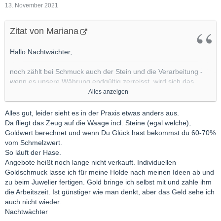
13. November 2021
Zitat von Mariana
Hallo Nachtwächter,
noch zählt bei Schmuck auch der Stein und die Verarbeitung -
wenn es unsere Währung endgültig zerreisst, wird sich das
sicher ändern. Als reine Wertanlage würde ich natürlich in
Alles anzeigen
Goldmünzen investieren. Schmuck ist da in einer anderen Liga.
Damit erfreut man seine Liebste.
Alles gut, leider sieht es in der Praxis etwas anders aus.
Da fliegt das Zeug auf die Waage incl. Steine (egal welche),
Vergleiche bitte die Angebote an Smaragd-Goldschmuck in
Goldwert berechnet und wenn Du Glück hast bekommst du 60-70%
dieser Qualität. Du wirst feststellen, dass ich im trotz
vom Schmelzwert.
Hochwertigkeit im unteren Bereich liege.
So läuft der Hase.
Angebote heißt noch lange nicht verkauft. Individuellen
Viele Grüße
Goldschmuck lasse ich für meine Holde nach meinen Ideen ab und
Mariana
zu beim Juwelier fertigen. Gold bringe ich selbst mit und zahle ihm
die Arbeitszeit. Ist günstiger wie man denkt, aber das Geld sehe ich
auch nicht wieder.
Nachtwächter