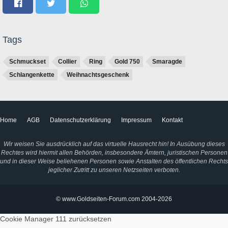
Tags
Schmuckset
Collier
Ring
Gold 750
Smaragde
Schlangenkette
Weihnachtsgeschenk
Home
AGB
Datenschutzerklärung
Impressum
Kontakt
Wir weisen Sie ausdrücklich auf das virtuelle Hausrecht hin! In Ausübung dieses
Rechtes wird hiermit allen Behörden, insbesondere Ämtern, juristischen Personen
und in dieser Weise beliehenen Personen sowie Anstalten des öffentlichen Rechts
jeglicher Zutritt zu unseren Netzseiten verboten.
© www.Goldseiten-Forum.com 2004-2026
Cookie Manager 111
zurücksetzen