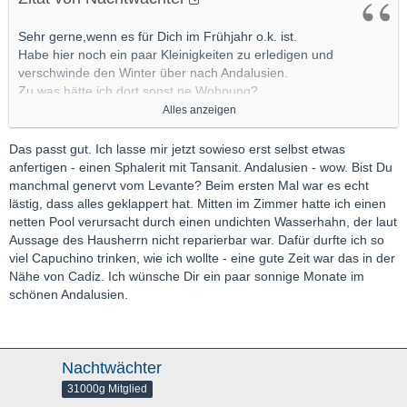
Sehr gerne,wenn es für Dich im Frühjahr o.k. ist.
Habe hier noch ein paar Kleinigkeiten zu erledigen und
verschwinde den Winter über nach Andalusien.
Zu was hätte ich dort sonst ne Wohnung?
Habe echt keinen Bock zum Schneeschippen.
Alles anzeigen
Gerne PN erwünscht.
Gruß
Das passt gut. Ich lasse mir jetzt sowieso erst selbst etwas
Nachtwächter
anfertigen - einen Sphalerit mit Tansanit. Andalusien - wow. Bist Du
manchmal genervt vom Levante? Beim ersten Mal war es echt
lästig, dass alles geklappert hat. Mitten im Zimmer hatte ich einen
netten Pool verursacht durch einen undichten Wasserhahn, der laut
Aussage des Hausherrn nicht reparierbar war. Dafür durfte ich so
viel Capuchino trinken, wie ich wollte - eine gute Zeit war das in der
Nähe von Cadiz. Ich wünsche Dir ein paar sonnige Monate im
schönen Andalusien.
Nachtwächter
31000g Mitglied