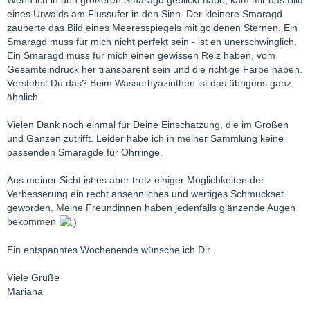
Wenn ich in den größeren Smaragd geblickt habe, kam mir das Bild
eines Urwalds am Flussufer in den Sinn. Der kleinere Smaragd
zauberte das Bild eines Meeresspiegels mit goldenen Sternen. Ein
Smaragd muss für mich nicht perfekt sein - ist eh unerschwinglich.
Ein Smaragd muss für mich einen gewissen Reiz haben, vom
Gesamteindruck her transparent sein und die richtige Farbe haben.
Verstehst Du das? Beim Wasserhyazinthen ist das übrigens ganz
ähnlich.
Vielen Dank noch einmal für Deine Einschätzung, die im Großen
und Ganzen zutrifft. Leider habe ich in meiner Sammlung keine
passenden Smaragde für Ohrringe.
Aus meiner Sicht ist es aber trotz einiger Möglichkeiten der
Verbesserung ein recht ansehnliches und wertiges Schmuckset
geworden. Meine Freundinnen haben jedenfalls glänzende Augen
bekommen
Ein entspanntes Wochenende wünsche ich Dir.
Viele Grüße
Mariana