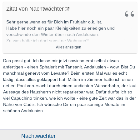
Zitat von Nachtwächter
Sehr gerne,wenn es für Dich im Frühjahr o.k. ist.
Habe hier noch ein paar Kleinigkeiten zu erledigen und
verschwinde den Winter über nach Andalusien.
Zu was hätte ich dort sonst ne Wohnung?
Habe echt keinen Bock zum Schneeschippen.
Alles anzeigen
Gerne PN erwünscht.
Gruß
Das passt gut. Ich lasse mir jetzt sowieso erst selbst etwas
Nachtwächter
anfertigen - einen Sphalerit mit Tansanit. Andalusien - wow. Bist Du
manchmal genervt vom Levante? Beim ersten Mal war es echt
lästig, dass alles geklappert hat. Mitten im Zimmer hatte ich einen
netten Pool verursacht durch einen undichten Wasserhahn, der laut
Aussage des Hausherrn nicht reparierbar war. Dafür durfte ich so
viel Capuchino trinken, wie ich wollte - eine gute Zeit war das in der
Nähe von Cadiz. Ich wünsche Dir ein paar sonnige Monate im
schönen Andalusien.
Nachtwächter