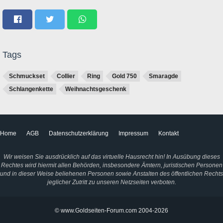
Tags
Schmuckset
Collier
Ring
Gold 750
Smaragde
Schlangenkette
Weihnachtsgeschenk
Home
AGB
Datenschutzerklärung
Impressum
Kontakt
Wir weisen Sie ausdrücklich auf das virtuelle Hausrecht hin! In Ausübung dieses
Rechtes wird hiermit allen Behörden, insbesondere Ämtern, juristischen Personen
und in dieser Weise beliehenen Personen sowie Anstalten des öffentlichen Rechts
jeglicher Zutritt zu unseren Netzseiten verboten.
© www.Goldseiten-Forum.com 2004-2026