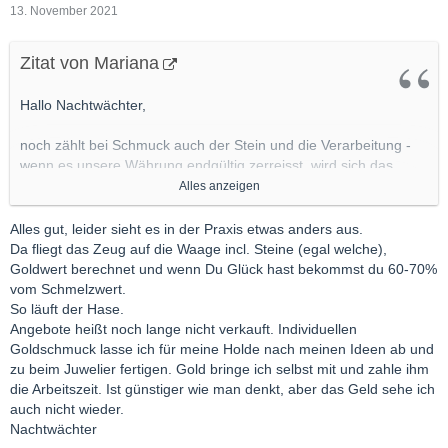
13. November 2021
Zitat von Mariana
Hallo Nachtwächter,
noch zählt bei Schmuck auch der Stein und die Verarbeitung -
wenn es unsere Währung endgültig zerreisst, wird sich das
sicher ändern. Als reine Wertanlage würde ich natürlich in
Alles anzeigen
Goldmünzen investieren. Schmuck ist da in einer anderen Liga.
Damit erfreut man seine Liebste.
Alles gut, leider sieht es in der Praxis etwas anders aus.
Da fliegt das Zeug auf die Waage incl. Steine (egal welche),
Vergleiche bitte die Angebote an Smaragd-Goldschmuck in
Goldwert berechnet und wenn Du Glück hast bekommst du 60-70%
dieser Qualität. Du wirst feststellen, dass ich im trotz
vom Schmelzwert.
Hochwertigkeit im unteren Bereich liege.
So läuft der Hase.
Angebote heißt noch lange nicht verkauft. Individuellen
Viele Grüße
Goldschmuck lasse ich für meine Holde nach meinen Ideen ab und
Mariana
zu beim Juwelier fertigen. Gold bringe ich selbst mit und zahle ihm
die Arbeitszeit. Ist günstiger wie man denkt, aber das Geld sehe ich
auch nicht wieder.
Nachtwächter