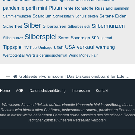
Platin
pandemie
perth mint
rente
Rohstoffe
Russland
sammeln
Scandium
Seltene Erden
Sammlermünzen
Schliessfach
Schulz
selten
Silber
Silbermünzen
Sicherheit
Silberbarren
Silberbesteck
Silberspiel
Soros
Sovereign
Silberpunze
SPD
spread
verkauf
Tippspiel
uran
USA
warnung
TV-Tipp
Umfrage
Wertpotential
Wertsteigerungspotential
World Money Fair
Goldseiten-Forum.com | Das Diskussionsboard für Edelmetalle & Rohstoffe
Home
AGB
Datenschutzerklärung
Impressum
Kontakt
Wir weisen Sie ausdrücklich auf das virtuelle Hausrecht hin! In Ausübung dieses
Rechtes wird hiermit allen Behörden, insbesondere Ämtern, juristischen Personen
und in dieser Weise beliehenen Personen sowie Anstalten des öffentlichen Rechts
jeglicher Zutritt zu unseren Netzseiten verboten.