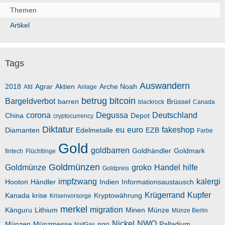
Themen
Artikel
Tags
Auswandern
2018
Agrar
Aktien
Arche Noah
Afd
Anlage
betrug
bitcoin
Bargeldverbot
barren
Brüssel
blackrock
Canada
corona
Degussa
Deutschland
China
Depot
cryptocurrency
Diktatur
eu
euro
fakeshop
Diamanten
Edelmetalle
EZB
Farbe
Gold
goldbarren
Goldhändler
Goldmark
fintech
Flüchtlinge
Goldmünzen
Goldmünze
groko
Handel
hilfe
Goldpreis
impfzwang
kalergi
Hooton
Händler
Indien
Informationsaustausch
Krügerrand
Kupfer
Kanada
krise
Kryptowährung
Krisenvorsorge
merkel
migration
Känguru
Lithium
Minen
Münze
Münze Berlin
Nickel
NWO
Münzen
Münzmesse
ngo
Palladium
NatGas