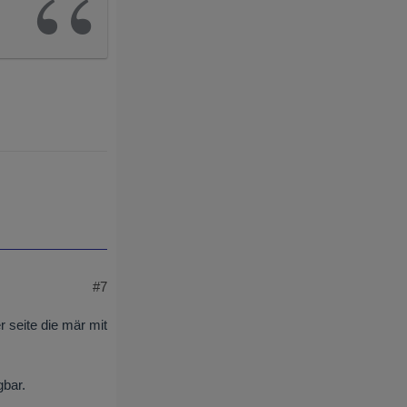
#7
r seite die mär mit
gbar.