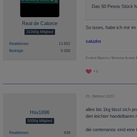
Das 50 Pesos Stück ha
Real de Catorce
So isses, habe ich mir im
31000g Mitglied
saludos
Reaktionen
13.852
Beiträge
5.300
C
ontrol
O
ppress
V
ictimise
I
solate
4
25. Oktober 2022
alles bis 1kg lässt sich p
Hsv1896
den leichter handelbaren
5000g Mitglied
die centenarios sind eine
Reaktionen
639