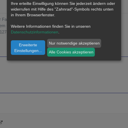
Ihre erteilte Einwilligung können Sie jederzeit ändern oder
widerrufen mit Hilfe des "Zahnrad"-Symbols rechts unten
in Ihrem Browserfenster.
r Fall von Diebstahl“
inem Guten, und alles Falsche in einem Wahren“
Weitere Informationen finden Sie in unseren
-1274
Datenschutzinformationen
.
Nur notwendige akzeptieren
Erweiterte
Einstellungen
...
Alle Cookies akzeptieren