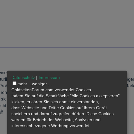
eine geile Präsenz, muss man mal in Händen gehalten haben
Datenschutz
|
Impressum
natürlich die Frage nach der Fungibilität. Muss man also kennen, möge
mehr ...
weniger ...
roblem sicher weniger, sind natürlich auch Exoten am hiesigen Markt
GoldseitenForum.com verwendet Cookies
 ich zumindest.
Indem Sie auf die Schaltfläche "Alle Cookies akzeptieren"
f sie; sind aus Gold, wird man sicher in Fiat umrubeln können.
klicken, erklären Sie sich damit einverstanden,
cht (schnell!?!) los zu werden- nimm Krüger, Willis
dass
Webseite
und Dritte Cookies auf Ihrem Gerät
✌️
speichern und darauf zugreifen dürfen. Diese Cookies
werden für Betrieb der Webseite, Analysen und
interessenbezogene Werbung verwendet.