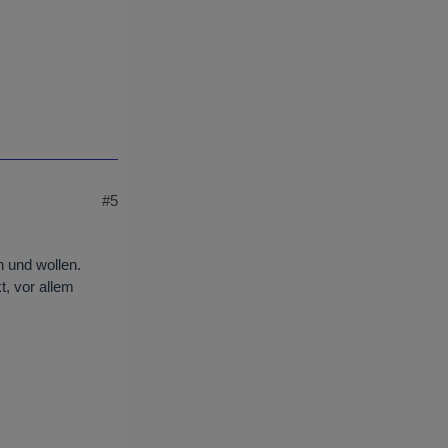
#5
n und wollen.
, vor allem