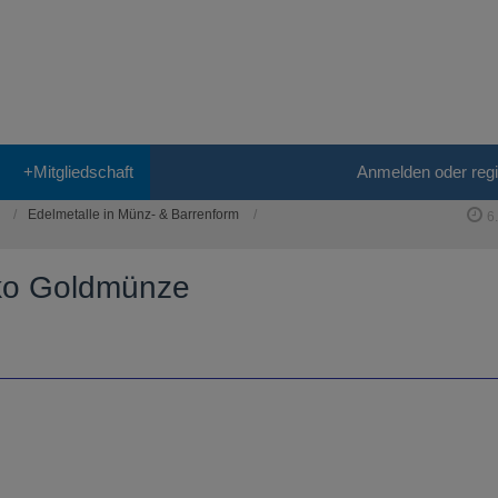
+Mitgliedschaft
Anmelden oder regi
Edelmetalle in Münz- & Barrenform
6
iko Goldmünze