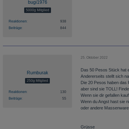
bugi1976
5000g Mitglied
Reaktionen
938
Beiträge
844
25. Oktober 2022
Das 50 Pesos Stück hat 
Rumburak
Andererseits stellt sich 
250g Mitglied
Die 20 Pesos haben das P
aber sind sie TOLL! Finde
Reaktionen
130
Wenn sie dir gefallen kau
Beiträge
55
Wenn du Angst hast sie ni
oder andere Massenware
Grüsse