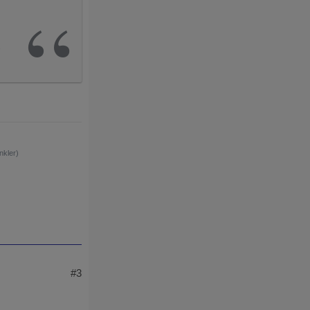
nkler)
#3