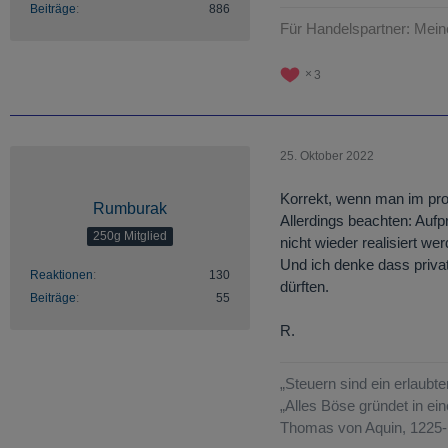
Beiträge
886
Für Handelspartner: Mei
3
25. Oktober 2022
Korrekt, wenn man im pro
Rumburak
Allerdings beachten: Aufp
250g Mitglied
nicht wieder realisiert we
Und ich denke dass privat
Reaktionen
130
dürften.
Beiträge
55
R.
„Steuern sind ein erlaubte
„Alles Böse gründet in e
Thomas von Aquin, 1225