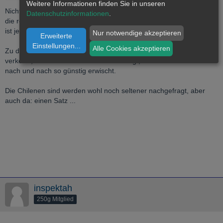
Weitere Informationen finden Sie in unseren
Nicht so schnell. Gold.de spricht von der Centenario-Familie, und
Datenschutzinformationen
.
die reicht von 2 Pesos bis zum Bicentenario. Der Aztekenkalender
ist jedenfalls kein Hidalgo.
Nur notwendige akzeptieren
Erweiterte
Einstellungen
...
Alle Cookies akzeptieren
Zu deiner Eingangsfrage: Knapp über Spot macht man nichts
verkehrt, wenn man sich einen Satz zulegt, wenn man sie denn
nach und nach so günstig erwischt.
Die Chilenen sind werden wohl noch seltener nachgefragt, aber
auch da: einen Satz ...
inspektah
250g Mitglied