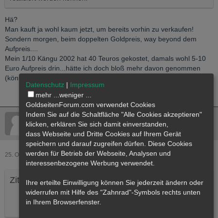
Hä?
Man kauft ja wohl kaum jetzt, um bereits vorhin zu verkaufen!
Sondern morgen, beim doppelten Goldpreis, way beyond dem
Aufpreis....
Mein 1/10 Kängu 2002 hat 40 Teuros gekostet, damals wohl 5-10
Euro Aufpreis drin...hätte ich doch bloß mehr davon genommen
(können).
Datenschutz
|
Impressum
mehr ...
weniger ...
GoldseitenForum.com verwendet Cookies
Indem Sie auf die Schaltfläche "Alle Cookies akzeptieren"
Schwundgeldfluechter
klicken, erklären Sie sich damit einverstanden,
5000g Mitglied
dass
Webseite
und Dritte Cookies auf Ihrem Gerät
speichern und darauf zugreifen dürfen. Diese Cookies
werden für Betrieb der Webseite, Analysen und
25. Oktober 2022
interessenbezogene Werbung verwendet.
Zitat von inspektah
Ihre erteilte Einwilligung können Sie jederzeit ändern oder
widerrufen mit Hilfe des "Zahnrad"-Symbols rechts unten
Dann korrigiere ich auf "Pesos Hidalgo"
in Ihrem Browserfenster.