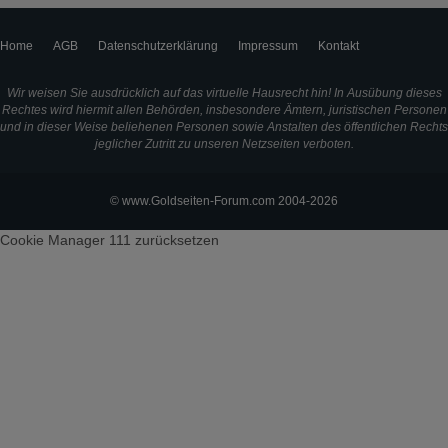
Home
AGB
Datenschutzerklärung
Impressum
Kontakt
Wir weisen Sie ausdrücklich auf das virtuelle Hausrecht hin! In Ausübung dieses
Rechtes wird hiermit allen Behörden, insbesondere Ämtern, juristischen Personen
und in dieser Weise beliehenen Personen sowie Anstalten des öffentlichen Rechts
jeglicher Zutritt zu unseren Netzseiten verboten.
© www.Goldseiten-Forum.com 2004-2026
Cookie Manager 111
zurücksetzen